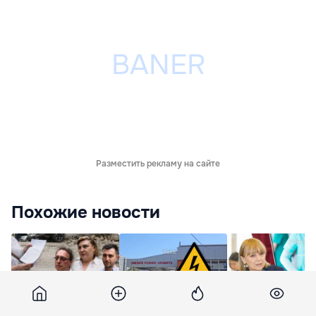
Разместить рекламу на сайте
Похожие новости
Жители Бельц: Дайте
Погибшая от удара
Немеренко: Сего
материалы — дорогу
током девочка
на весы поставил