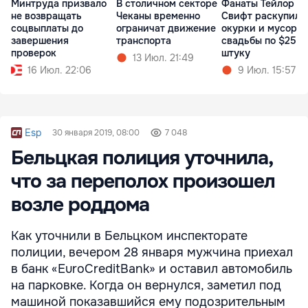
Минтруда призвало
В столичном секторе
Фанаты Тейлор
не возвращать
Чеканы временно
Свифт раскупили
соцвыплаты до
ограничат движение
окурки и мусор с
завершения
транспорта
свадьбы по $25 з
проверок
штуку
13 Июл. 21:49
16 Июл. 22:06
9 Июл. 15:57
Esp
30 января 2019, 08:00
7 048
Бельцкая полиция уточнила,
что за переполох произошел
возле роддома
Как уточнили в Бельцком инспекторате
полиции, вечером 28 января мужчина приехал
в банк «EuroCreditBank» и оставил автомобиль
на парковке. Когда он вернулся, заметил под
машиной показавшийся ему подозрительным