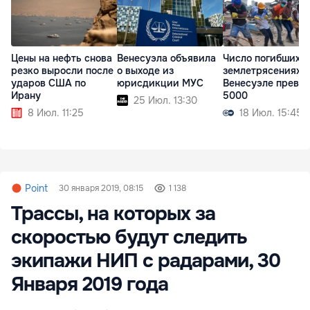
Цены на нефть снова
Венесуэла объявила
Число погибших 
резко выросли после
о выходе из
землетрясениях в
ударов США по
юрисдикции МУС
Венесуэле превы
Ирану
5000
25 Июл. 13:30
8 Июл. 11:25
18 Июл. 15:45
Point
30 января 2019, 08:15
1 138
Трассы, на которых за
скоростью будут следить
экипажи НИП с радарами, 30
Января 2019 года