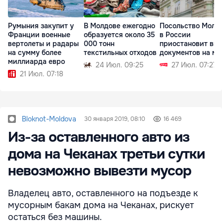
Румыния закупит у
В Молдове ежегодно
Посольство Молд
Франции военные
образуется около 35
в России
вертолеты и радары
000 тонн
приостановит вы
на сумму более
текстильных отходов
документов на ме
миллиарда евро
24 Июл. 09:25
27 Июл. 07:27
21 Июл. 07:18
Bloknot-Moldova
30 января 2019, 08:10
16 469
Из-за оставленного авто из
дома на Чеканах третьи сутки
невозможно вывезти мусор
Владелец авто, оставленного на подъезде к
мусорным бакам дома на Чеканах, рискует
остаться без машины.