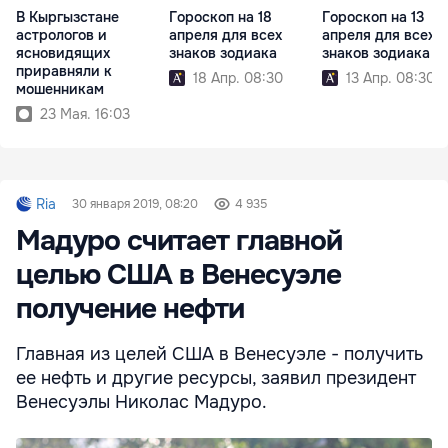
В Кыргызстане
Гороскоп на 18
Гороскоп на 13
астрологов и
апреля для всех
апреля для всех
ясновидящих
знаков зодиака
знаков зодиака
приравняли к
18 Апр. 08:30
13 Апр. 08:30
мошенникам
23 Мая. 16:03
Ria
30 января 2019, 08:20
4 935
Мадуро считает главной
целью США в Венесуэле
получение нефти
Главная из целей США в Венесуэле - получить
ее нефть и другие ресурсы, заявил президент
Венесуэлы Николас Мадуро.