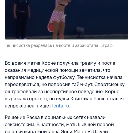
Теннисистка разделась на корте и заработала штраф.
Во время матча Корне получила травму и после
оказания медицинской помощи заметила, что
неправильно надела футболку. Теннисистка начала
переодеваться, не попросив тайм-аут. Спортсменку
оштрафовали за неспортивное поведение. Корне
выражала протест, но судья Кристиан Раск остался
непреклонен, пишет
lenta.ru.
Решение Раска в социальных сетях назвали
сексистским. В частности, мать бывшей первой
ракетки мира, британца Энди Маррея Джуди