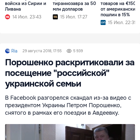
войска из Сирии и
тираннозавра за 50
товаров на €150 
Ливана
млн долларов
от американских
пошлин в 15%
14 Июл. 23:43
15 Июл. 17:27
15 Июл. 22:31
Ria
29 августа 2018, 17:55
5 939
Порошенко раскритиковали за
посещение "российской"
украинской семьи
В Facebook разгорелся скандал из-за видео с
президентом Украины Петром Порошенко,
снятого в рамках его поездки в Авдеевку.