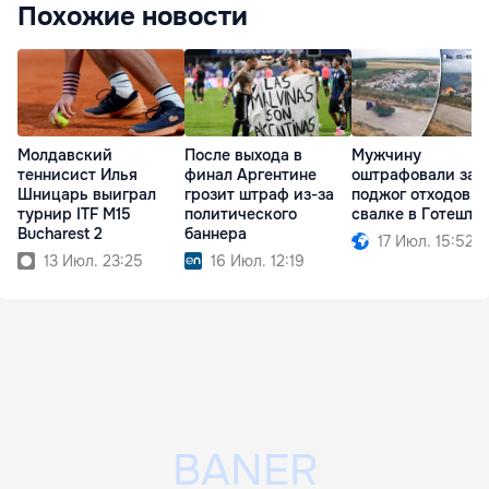
Похожие новости
Молдавский
После выхода в
Мужчину
теннисист Илья
финал Аргентине
оштрафовали за
Шницарь выиграл
грозит штраф из-за
поджог отходов н
турнир ITF M15
политического
свалке в Готешта
Bucharest 2
баннера
17 Июл. 15:52
13 Июл. 23:25
16 Июл. 12:19