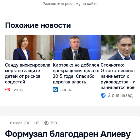
Разместить рекламу на сайте
Похожие новости
Санду анонсировала
Киртоакэ не добился
Стояногло:
меры по защите
прекращения дела от
Ответственность
детей от рисков
2015 года: Спасибо,
начинается с
соцсетей
дорогая власть
руководства - ил
начинается вовсе
вчера
вчера
2 дня назад
8 июля 2011, 11:17
790
Формузал благодарен Алиеву