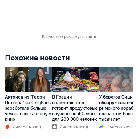
Разместить рекламу на сайте
Похожие новости
Актриса из "Гарри
В Греции
У берегов Сицил
Поттера" на OnlyFans
правительство
обнаружены обло
заработала больше,
готовит продуктовые
римского корабл
чем за всю карьеру в
ваучеры по 40 евро
возрастом более 
кино
для 200 000 человек
тысяч лет
7 часов назад
7 часов назад
7 часов назад