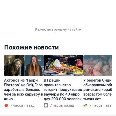
Разместить рекламу на сайте
Похожие новости
Актриса из "Гарри
В Греции
У берегов Сицил
Поттера" на OnlyFans
правительство
обнаружены обло
заработала больше,
готовит продуктовые
римского корабл
чем за всю карьеру в
ваучеры по 40 евро
возрастом более 
кино
для 200 000 человек
тысяч лет
7 часов назад
7 часов назад
7 часов назад