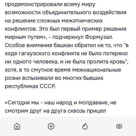
продемонстрировали всему миру
возможности объединительного воздействия
на решение сложных межэтнических
конфликтов. Это был первый пример решения
мирным путем», - подчеркнул Формузал.
Особое внимание башкан обратил на то, что "в
ходе гагаузского конфликта не было потеряно
ни одного человека, и не была пролита кровь",
хотя, в то смутное время межнациональные
розни вспыхивали во многих бывших
республиках СССР.
«Сегодня мы - наш народ и молдаване, не
смотрим друг на друга сквозь прицел
автомата. Это очень важно. Гагаузский народ в
знак благодарности и памяти установил в
Камрате на Аллее Славы бюсты выдающимся