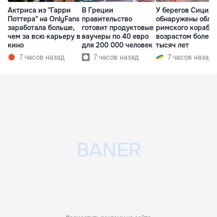
Актриса из "Гарри
В Греции
У берегов Сицил
Поттера" на OnlyFans
правительство
обнаружены обло
заработала больше,
готовит продуктовые
римского корабл
чем за всю карьеру в
ваучеры по 40 евро
возрастом более 
кино
для 200 000 человек
тысяч лет
7 часов назад
7 часов назад
7 часов назад