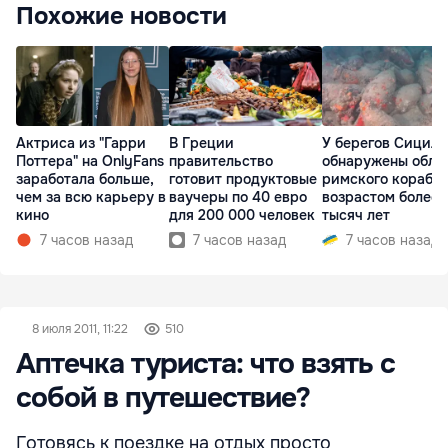
Похожие новости
Актриса из "Гарри
В Греции
У берегов Сицил
Поттера" на OnlyFans
правительство
обнаружены обло
заработала больше,
готовит продуктовые
римского корабл
чем за всю карьеру в
ваучеры по 40 евро
возрастом более 
кино
для 200 000 человек
тысяч лет
7 часов назад
7 часов назад
7 часов назад
8 июля 2011, 11:22
510
Аптечка туриста: что взять с
собой в путешествие?
Готовясь к поездке на отдых просто