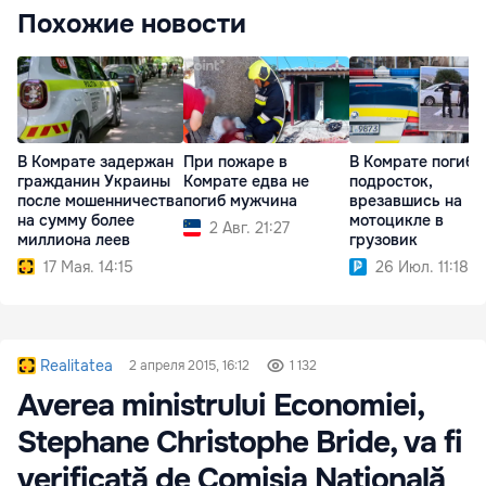
Похожие новости
В Комрате задержан
При пожаре в
В Комрате погиб
гражданин Украины
Комрате едва не
подросток,
после мошенничества
погиб мужчина
врезавшись на
на сумму более
мотоцикле в
2 Авг. 21:27
миллиона леев
грузовик
17 Мая. 14:15
26 Июл. 11:18
Realitatea
2 апреля 2015, 16:12
1 132
Averea ministrului Economiei,
Stephane Christophe Bride, va fi
verificată de Comisia Națională