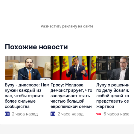
Разместить рекламу на сайте
Похожие новости
Бузу - диаспоре: Нам
Гросу: Молдова
Лупу о решении с
нужен каждый из
демонстрирует, что
по делу Возиян: 
вас, чтобы строить
заслуживает стать
любой ценой хоче
более сильные
частью большой
представить себя
сообщества
европейской семьи
жертвой
2 часа назад
2 часа назад
6 часов назад