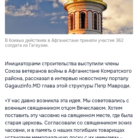
В боевых действиях в Афганистане приняли участие 362
солдата из Гагаузии.
Инициаторами строительства выступили члены
Союза ветеранов войны в Афганистане Комратского
района, рассказал в интервью новостному порталу
Gagauzinfo.MD глава этой структуры Петр Мавроди.
«У нас давно возникла эта идея. Мы советовались с
военным священником отцом Вячеславом. Хотим
поставить эту часовню на священном месте, где была
старая церковь. Согласовали со священником эскиз
часовни, и в память о наших погибших товарищах
установим мемориальную доску с их именами» -