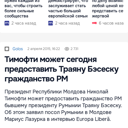
нужен каждый из
демонстрирует, что
по делу Возиян: 
вас, чтобы строить
заслуживает стать
любой ценой хоче
более сильные
частью большой
представить себя
сообщества
европейской семьи
жертвой
2 часа назад
2 часа назад
6 часов назад
Golos
2 апреля 2015, 16:22
2 731
Тимофти может сегодня
предоставить Траяну Бэсеску
гражданство РМ
Президент Республики Молдова Николай
Тимофти может предоставить гражданство РМ
бывшему президенту Румынии Траяну Бэсеску.
Об этом заявил посол Румынии в Молдове
Мариус Лазурка в интервью Europa Liberă.