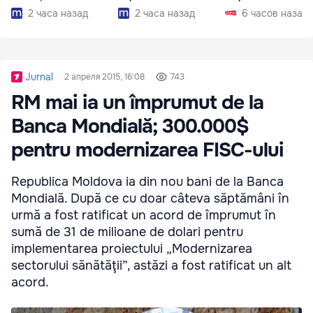
2 часа назад
2 часа назад
6 часов назад
Jurnal
2 апреля 2015, 16:08
743
RM mai ia un împrumut de la
Banca Mondială; 300.000$
pentru modernizarea FISC-ului
Republica Moldova ia din nou bani de la Banca
Mondială. După ce cu doar câteva săptămâni în
urmă a fost ratificat un acord de împrumut în
sumă de 31 de milioane de dolari pentru
implementarea proiectului „Modernizarea
sectorului sănătăţii”, astăzi a fost ratificat un alt
acord.