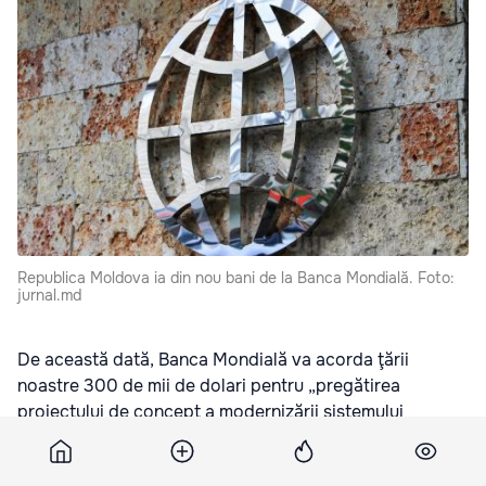
Republica Moldova ia din nou bani de la Banca Mondială. Foto:
jurnal.md
De această dată, Banca Mondială va acorda ţării
noastre 300 de mii de dolari pentru „pregătirea
proiectului de concept a modernizării sistemului
fiscal”. Acordul care prevede acest lucru a fost ratificat
astăzi în Parlament.