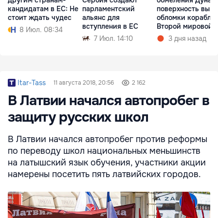
другим странам-
Сербия создают
обмеления Дуная 
кандидатам в ЕС: Не
парламентский
поверхность выш
стоит ждать чудес
альянс для
обломки корабля
вступления в ЕС
Второй мировой
8 Июл. 08:34
7 Июл. 14:10
3 дня назад
Itar-Tass
11 августа 2018, 20:56
2 162
В Латвии начался автопробег в
защиту русских школ
В Латвии начался автопробег против реформы
по переводу школ национальных меньшинств
на латышский язык обучения, участники акции
намерены посетить пять латвийских городов.