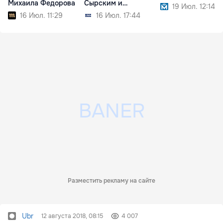
Михаила Федорова
Сырским и
19 Июл. 12:14
прокомментировал
16 Июл. 11:29
16 Июл. 17:44
протесты
Разместить рекламу на сайте
Ubr
12 августа 2018, 08:15
4 007