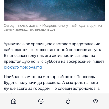
Сегодня ночью жители Молдовы смогут наблюдать один из
самых зрелищных звездопадов.
Удивительное зрелищное световое представление
наблюдается ежегодно во второй половине августа.
В нынешнем году пик его активности выпадет на
предстоящую ночь, с субботы на воскресенье, пишет
bloknot-moldova.md
Наиболее заметным метеорный поток Персеиды
будет с полуночи до рассвета. А смотреть на него
лучше всего за городом. По словам астрономов, в
час будет падать до ста метеоров. Причем, для
наблюдения метеорного дождя не нужны никакие
астрономические приборы.