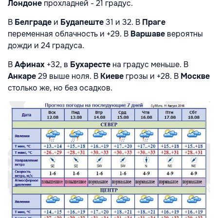
Лондоне
прохладней - 21 градус.
В
Белграде
и
Будапеште
31 и 32. В
Праге
переменная облачность и +29. В
Варшаве
вероятны
дожди и 24 градуса.
В
Афинах
+32, в
Бухаресте
на градус меньше. В
Анкаре
29 выше ноля. В
Киеве
грозы и +28. В
Москве
столько же, но без осадков.