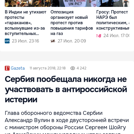
В Индии не утихают
Оппозиция
Гросу: Протест у
протесты
организует новый
НАРЭ был
«тараканов»,
протест против
политическим, а 
вспыхнувшие из-за
повышения тарифов
конструктивным
вступительных
на газ
24 Июл. 17:00
экзаменов
23 Июл. 23:16
27 Июл. 20:09
Gazeta
11 августа 2018, 22:18
4 242
Сербия пообещала никогда не
участвовать в антироссийской
истерии
Глава оборонного ведомства Сербии
Александр Вулин в ходе двусторонней встречи
с министром обороны России Сергеем Шойгу