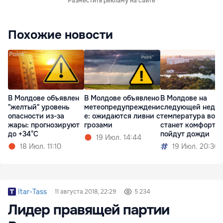
Разместить рекламу на сайте
Похожие новости
В Молдове объявлен
В Молдове объявлено
В Молдове на
"желтый" уровень
метеопредупреждени
следующей недел
опасности из-за
е: ожидаются ливни с
температура возд
жары: прогнозируют
грозами
станет комфортне
до +34°C
пойдут дожди
19 Июл. 14:44
18 Июл. 11:10
19 Июл. 20:30
Itar-Tass
11 августа 2018, 22:29
5 234
Лидер правящей партии