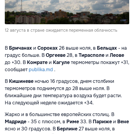
12 августа в стране ожидается переменная облачность
В
Бричанах
и
Сороках
26 выше ноля, в
Бельцах
- на
градус больше. В
Оргееве
28, в
Тирасполе
и
Леове
до +30. В
Комрате
и
Кагуле
термометры покажут +31,
сообщает
publika.md
.
В
Кишиневе
ночью 16 градусов, днем столбики
термометров поднимутся до 28 выше ноля. В
ближайшие дни температура воздуха будет расти.
На следующей неделе ожидается +34.
Жарко и в большинстве европейских столиц. В
Мадриде
- 35 с плюсом, в
Риме
33. В
Париже
и
Вене
ясно и 30 градусов. В
Берлине
27 выше ноля, в