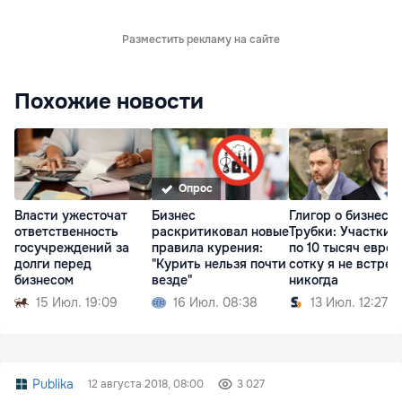
Разместить рекламу на сайте
Похожие новости
Опрос
Власти ужесточат
Бизнес
Глигор о бизнесе
ответственность
раскритиковал новые
Трубки: Участки 
госучреждений за
правила курения:
по 10 тысяч евро 
долги перед
"Курить нельзя почти
сотку я не встреч
бизнесом
везде"
никогда
15 Июл. 19:09
16 Июл. 08:38
13 Июл. 12:27
Publika
12 августа 2018, 08:00
3 027