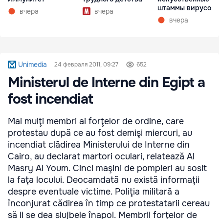
штаммы вирусов 
вчера
вчера
нуля
вчера
Unimedia
24 февраля 2011, 09:27
652
Ministerul de Interne din Egipt a
fost incendiat
Mai mulţi membri ai forţelor de ordine, care
protestau după ce au fost demişi miercuri, au
incendiat clădirea Ministerului de Interne din
Cairo, au declarat martori oculari, relatează Al
Masry Al Youm. Cinci maşini de pompieri au sosit
la faţa locului. Deocamdată nu există informaţii
despre eventuale victime. Poliţia militară a
înconjurat cădirea în timp ce protestatarii cereau
să li se dea slujbele înapoi. Membrii forţelor de