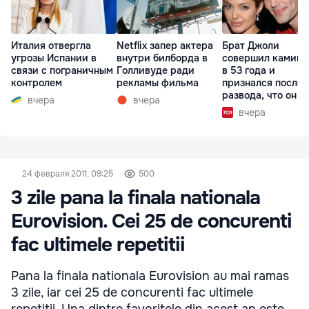
Италия отвергла
Netflix запер актера
Брат Джоли
угрозы Испании в
внутри билборда в
совершил каминг
связи с пограничным
Голливуде ради
в 53 года и
контролем
рекламы фильма
признался после
развода, что он г
вчера
вчера
вчера
24 февраля 2011, 09:25
500
3 zile pana la finala nationala
Eurovision. Cei 25 de concurenti
fac ultimele repetitii
Pana la finala nationala Eurovision au mai ramas
3 zile, iar cei 25 de concurenti fac ultimele