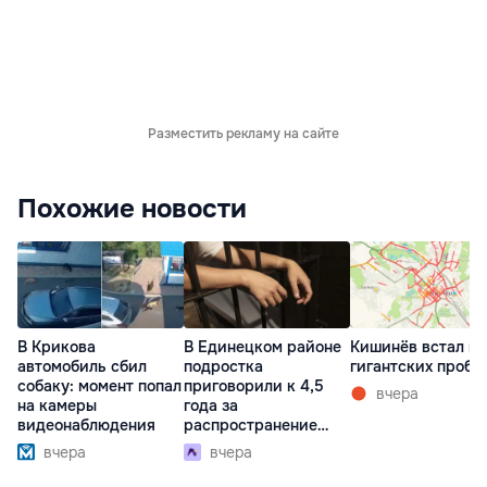
Разместить рекламу на сайте
Похожие новости
В Крикова
В Единецком районе
Кишинёв встал в
автомобиль сбил
подростка
гигантских пробк
собаку: момент попал
приговорили к 4,5
вчера
на камеры
года за
видеонаблюдения
распространение
наркотиков
вчера
вчера