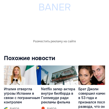
Разместить рекламу на сайте
Похожие новости
Италия отвергла
Netflix запер актера
Брат Джоли
угрозы Испании в
внутри билборда в
совершил каминг
связи с пограничным
Голливуде ради
в 53 года и
контролем
рекламы фильма
признался после
развода, что он г
вчера
вчера