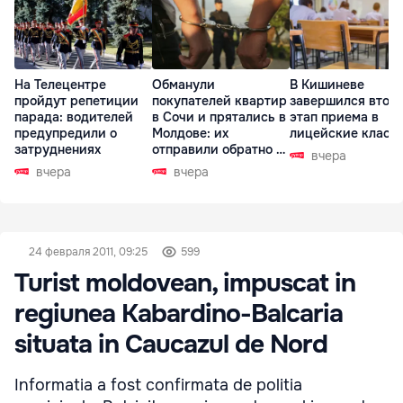
На Телецентре
Обманули
В Кишиневе
пройдут репетиции
покупателей квартир
завершился втор
парада: водителей
в Сочи и прятались в
этап приема в
предупредили о
Молдове: их
лицейские класс
затруднениях
отправили обратно в
вчера
РФ
вчера
вчера
24 февраля 2011, 09:25
599
Turist moldovean, impuscat in
regiunea Kabardino-Balcaria
situata in Caucazul de Nord
Informatia a fost confirmata de politia