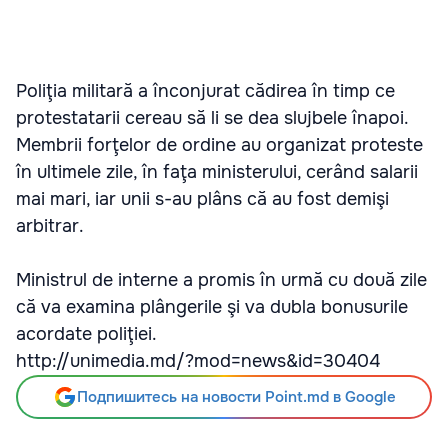
Poliţia militară a înconjurat cădirea în timp ce
protestatarii cereau să li se dea slujbele înapoi.
Membrii forţelor de ordine au organizat proteste
în ultimele zile, în faţa ministerului, cerând salarii
mai mari, iar unii s-au plâns că au fost demişi
arbitrar.
Ministrul de interne a promis în urmă cu două zile
că va examina plângerile şi va dubla bonusurile
acordate poliţiei.
http://unimedia.md/?mod=news&id=30404
Подпишитесь на новости Point.md в Google