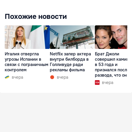
Похожие новости
Италия отвергла
Netflix запер актера
Брат Джоли
угрозы Испании в
внутри билборда в
совершил каминг
связи с пограничным
Голливуде ради
в 53 года и
контролем
рекламы фильма
признался после
развода, что он г
вчера
вчера
вчера