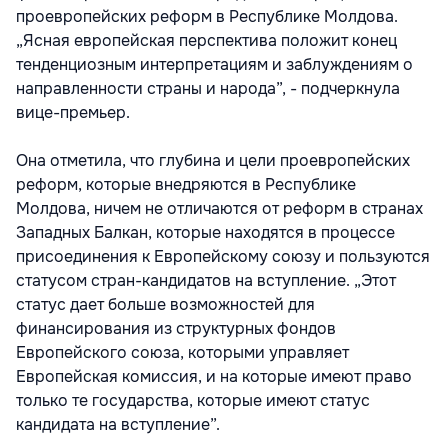
проевропейских реформ в Республике Молдова.
„Ясная европейская перспектива положит конец
тенденциозным интерпретациям и заблуждениям о
направленности страны и народа”, - подчеркнула
вице-премьер.
Она отметила, что глубина и цели проевропейских
реформ, которые внедряются в Республике
Молдова, ничем не отличаются от реформ в странах
Западных Балкан, которые находятся в процессе
присоединения к Европейскому союзу и пользуются
статусом стран-кандидатов на вступление. „Этот
статус дает больше возможностей для
финансирования из структурных фондов
Европейского союза, которыми управляет
Европейская комиссия, и на которые имеют право
только те государства, которые имеют статус
кандидата на вступление”.