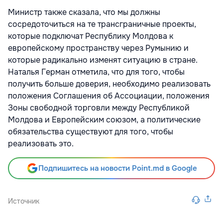
Министр также сказала, что мы должны
сосредоточиться на те трансграничные проекты,
которые подключат Республику Молдова к
европейскому пространству через Румынию и
которые радикально изменят ситуацию в стране.
Наталья Герман отметила, что для того, чтобы
получить больше доверия, необходимо реализовать
положения Соглашения об Ассоциации, положения
Зоны свободной торговли между Республикой
Молдова и Европейским союзом, а политические
обязательства существуют для того, чтобы
реализовать это.
Подпишитесь на новости Point.md в Google
Источник