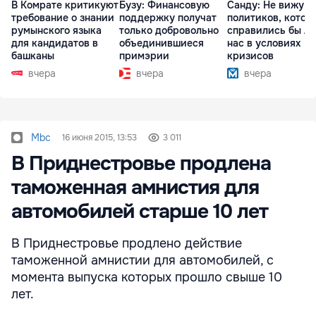
В Комрате критикуют
Бузу: Финансовую
Санду: Не вижу
требование о знании
поддержку получат
политиков, котор
румынского языка
только добровольно
справились бы л
для кандидатов в
объединившиеся
нас в условиях
башканы
примэрии
кризисов
вчера
вчера
вчера
Mbc
16 июня 2015, 13:53
3 011
В Приднестровье продлена
таможенная амнистия для
автомобилей старше 10 лет
В Приднестровье продлено действие
таможенной амнистии для автомобилей, с
момента выпуска которых прошло свыше 10
лет.