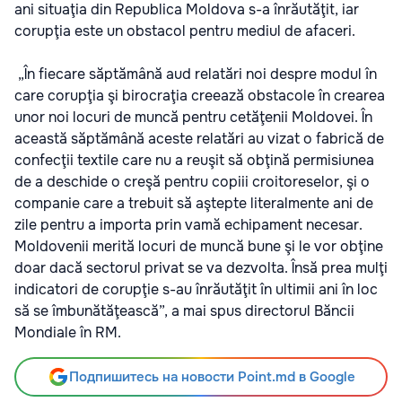
ani situaţia din Republica Moldova s-a înrăutăţit, iar
corupţia este un obstacol pentru mediul de afaceri.
„În fiecare săptămână aud relatări noi despre modul în
care corupţia şi birocraţia creează obstacole în crearea
unor noi locuri de muncă pentru cetăţenii Moldovei. În
această săptămână aceste relatări au vizat o fabrică de
confecţii textile care nu a reuşit să obţină permisiunea
de a deschide o creşă pentru copiii croitoreselor, şi o
companie care a trebuit să aştepte literalmente ani de
zile pentru a importa prin vamă echipament necesar.
Moldovenii merită locuri de muncă bune şi le vor obţine
doar dacă sectorul privat se va dezvolta. Însă prea mulţi
indicatori de corupţie s-au înrăutăţit în ultimii ani în loc
să se îmbunătăţească”, a mai spus directorul Băncii
Mondiale în RM.
Подпишитесь на новости Point.md в Google