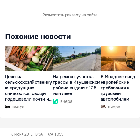
Разместить рекламу на сайте
Похожие новости
Цены на
На ремонт участка
В Молдове внедр
сельскохозяйственну
трассы в Каушанском
европейские
ю продукцию
районе выделят 17,5
требования к
снижаются: овощи
млн леев
грузовым
подешевели почти на
автомобилям
вчера
30%
вчера
вчера
16 июня 2015, 13:56
1 959