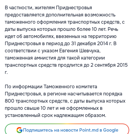
В частности, жителям Приднестровья
предоставляется дополнительная возможность
таможенного оформления транспортных средств, с
даты выпуска которых прошло более 10 лет. Речь
идет об автомобилях, ввезенных на территорию
Приднестровья в период до 31 декабря 2014 г. В
соответствии с указом Евгения Шевчука,
таможенная амнистия для такой категории
транспортных средств продлится до 2 сентября 2015
г.
По информации Таможенного комитета
Приднестровья, в регионе насчитывается порядка
800 транспортных средств, с даты выпуска которых
прошло свыше 10 лет и не оформленных в
установленный срок надлежащим образом.
Подпишитесь на новости Point.md в Google