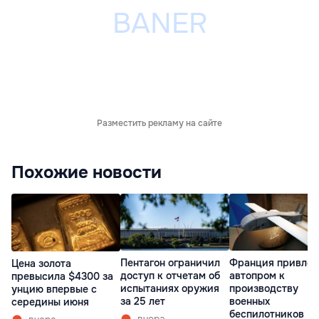
Разместить рекламу на сайте
Похожие новости
Пентагон ограничил
Франция привлек
Цена золота
доступ к отчетам об
автопром к
превысила $4300 за
испытаниях оружия
производству
унцию впервые с
за 25 лет
военных
середины июня
беспилотников