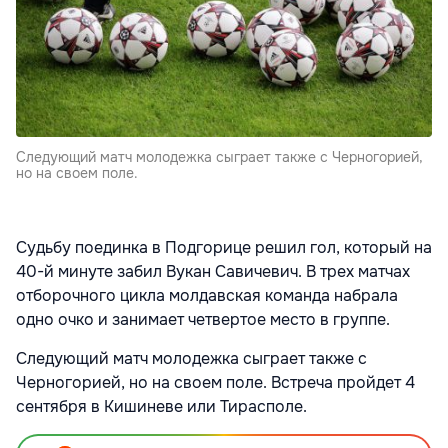
Следующий матч молодежка сыграет также с Черногорией,
но на своем поле.
Судьбу поединка в Подгорице решил гол, который на
40-й минуте забил Вукан Савичевич. В трех матчах
отборочного цикла молдавская команда набрала
одно очко и занимает четвертое место в группе.
Следующий матч молодежка сыграет также с
Черногорией, но на своем поле. Встреча пройдет 4
сентября в Кишиневе или Тирасполе.