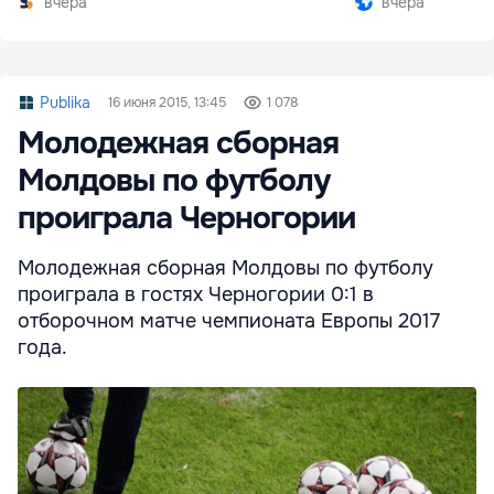
вчера
вчера
Publika
16 июня 2015, 13:45
1 078
Молодежная сборная
Молдовы по футболу
проиграла Черногории
Молодежная сборная Молдовы по футболу
проиграла в гостях Черногории 0:1 в
отборочном матче чемпионата Европы 2017
года.