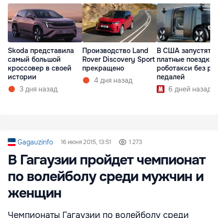
Skoda представила
Производство Land
В США запустят
самый большой
Rover Discovery Sport
платные поездки 
кроссовер в своей
прекращено
роботакси без ру
истории
педалей
4 дня назад
3 дня назад
6 дней назад
Gagauzinfo
16 июня 2015, 13:51
1 273
В Гагаузии пройдет чемпионат
по волейболу среди мужчин и
женщин
Чемпионаты Гагаузии по волейболу среди