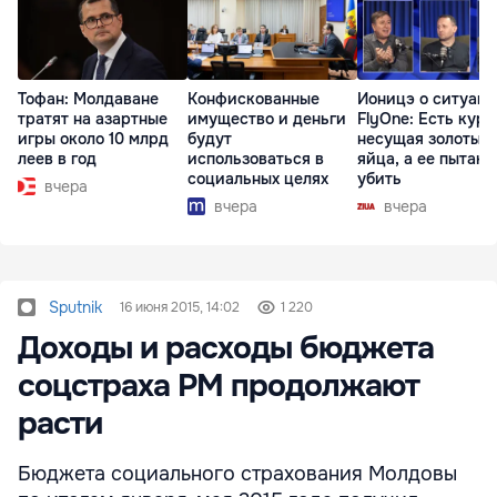
Тофан: Молдаване
Конфискованные
Ионицэ о ситуаци
тратят на азартные
имущество и деньги
FlyOne: Есть кури
игры около 10 млрд
будут
несущая золотые
леев в год
использоваться в
яйца, а ее пытаю
социальных целях
убить
вчера
вчера
вчера
Sputnik
16 июня 2015, 14:02
1 220
Доходы и расходы бюджета
соцстраха РМ продолжают
расти
Бюджета социального страхования Молдовы