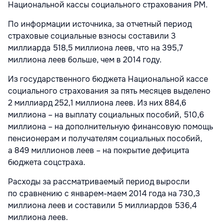
Национальной кассы социального страхования РМ.
По информации источника, за отчетный период
страховые социальные взносы составили 3
миллиарда 518,5 миллиона леев, что на 395,7
миллиона леев больше, чем в 2014 году.
Из государственного бюджета Национальной кассе
социального страхования за пять месяцев выделено
2 миллиард 252,1 миллиона леев. Из них 884,6
миллиона – на выплату социальных пособий, 510,6
миллиона – на дополнительную финансовую помощь
пенсионерам и получателям социальных пособий,
а 849 миллионов леев – на покрытие дефицита
бюджета соцстраха.
Расходы за рассматриваемый период выросли
по сравнению с январем-маем 2014 года на 730,3
миллиона леев и составили 5 миллиардов 536,4
миллиона леев.