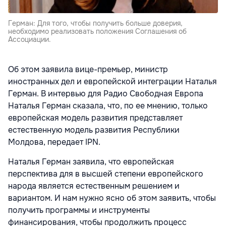
Герман: Для того, чтобы получить больше доверия,
необходимо реализовать положения Соглашения об
Ассоциации.
Об этом заявила вице-премьер, министр
иностранных дел и европейской интеграции Наталья
Герман. В интервью для Радио Свободная Европа
Наталья Герман сказала, что, по ее мнению, только
европейская модель развития представляет
естественную модель развития Республики
Молдова, передает IPN.
Наталья Герман заявила, что европейская
перспектива для в высшей степени европейского
народа является естественным решением и
вариантом. И нам нужно ясно об этом заявить, чтобы
получить программы и инструменты
финансирования, чтобы продолжить процесс