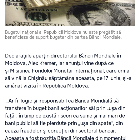
Bugetul naţional al Republicii Moldova nu este pregătit să
beneficieze de suport bugetar din partea Băncii Mondiale.
Declaraţiile aparţin directorului Băncii Mondiale în
Moldova, Alex Kremer, iar anunţul vine după ce
şi Misiunea Fondului Monetar Internaţional, care urma
să vină la Chişinău săptămâna aceasta, pe 17 iunie, şi-a
amânat vizita în Republica Moldova.
„Ar fi ilogic şi iresponsabil ca Banca Mondială să
transfere în buget banii acţionarilor săi prin „uşa din
faţă”, în timp ce există riscuri ca sume şi mai mari de
bani publici să fie pierdute prin „uşa din spate”, din
cauza fraudelor şi corupţiei din sectorul bancar.
Aceasta a fost poziţia Băncii Mondiale din momentul