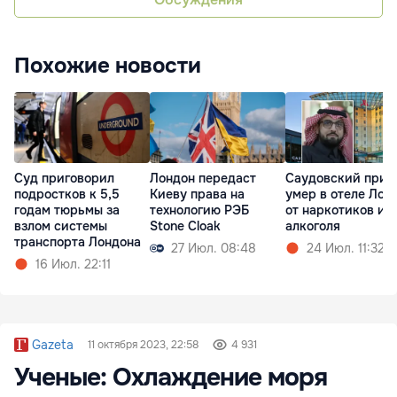
Похожие новости
Суд приговорил
Лондон передаст
Саудовский прин
подростков к 5,5
Киеву права на
умер в отеле Лон
годам тюрьмы за
технологию РЭБ
от наркотиков и
взлом системы
Stone Cloak
алкоголя
транспорта Лондона
27 Июл. 08:48
24 Июл. 11:32
16 Июл. 22:11
Gazeta
11 октября 2023, 22:58
4 931
Ученые: Охлаждение моря