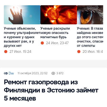
Ученые объяснили,
Ученые раскрыли
Ученые: В глазах
почему ультрафиолет
новую опасность
найдена неизвест
и курение у одних
магнитных бурь
до этого система
вызывают рак, а у
очистки, спасаю
24 Июл. 23:47
других нет
от слепоты
27 Июл. 15:24
20 Июл. 16:46
Dw
11 октября 2023, 22:52
3 872
Ремонт газопровода из
Финляндии в Эстонию займет
5 месяцев