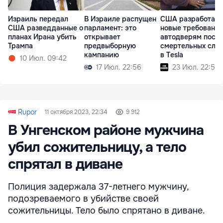
Израиль передал
В Израиле распущен
США разработаю
США разведданные о
парламент: это
новые требования
планах Ирана убить
открывает
автодверям посл
Трампа
предвыборную
смертельных слу
кампанию
в Tesla
10 Июл. 09:42
17 Июл. 22:56
23 Июл. 22:53
Rupor
11 октября 2023, 22:34
9 912
В Унгенском районе мужчина
убил сожительницу, а тело
спрятал в диване
Полиция задержала 37-летнего мужчину,
подозреваемого в убийстве своей
сожительницы. Тело было спрятано в диване.