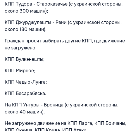
КПП Тудора - Староказачье (с украинской стороны,
около 300 машин);
КПП Джурджулешты - Рени (с украинской стороны,
около 180 машин).
Граждан просят выбирать другие КПП, где движение
не загружено:
КПП Вулкэнешты;
КПП Мирное;
КПП Чадыр-Лунга;
КПП Бесарабяска.
На КПП Унгуры - Броница (с украинской стороны,
около 40 машин).
Не загружено движение на КПП Ларга, КПП Бричаны,
КПП Окница, КПП Крива, КПП Атаки.