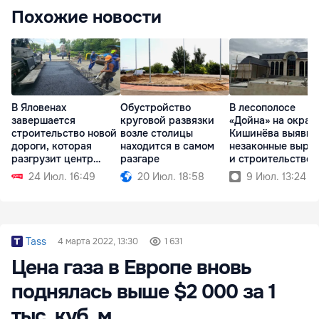
Похожие новости
В Яловенах
Обустройство
В лесополосе
завершается
круговой развязки
«Дойна» на окраи
строительство новой
возле столицы
Кишинёва выявил
дороги, которая
находится в самом
незаконные выру
разгрузит центр
разгаре
и строительство
города
24 Июл. 16:49
20 Июл. 18:58
9 Июл. 13:24
Tass
4 марта 2022, 13:30
1 631
Цена газа в Европе вновь
поднялась выше $2 000 за 1
тыс. куб. м