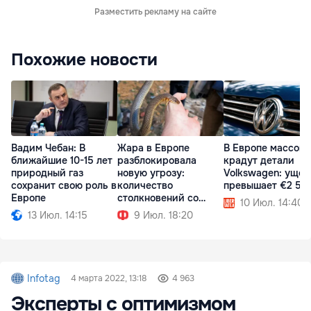
Разместить рекламу на сайте
Похожие новости
Вадим Чебан: В
Жара в Европе
В Европе массово
ближайшие 10-15 лет
разблокировала
крадут детали
природный газ
новую угрозу:
Volkswagen: ущер
сохранит свою роль в
количество
превышает €2 50
Европе
столкновений со
10 Июл. 14:40
змеями выросло
13 Июл. 14:15
9 Июл. 18:20
Infotag
4 марта 2022, 13:18
4 963
Эксперты с оптимизмом