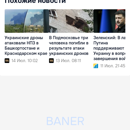
Похожие новости
Украинские дроны
В Подмосковье три
Зеленский: В лаг
атаковали НПЗ в
человека погибли в
Путина
Башкортостане и
результате атаки
поддерживают
Краснодарском крае
украинских дронов
Украину в вопрос
завершения войн
14 Июл. 10:02
13 Июл. 08:11
11 Июл. 21:45