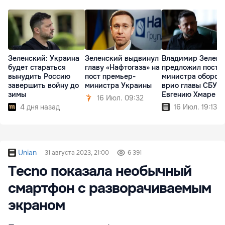
Зеленский: Украина
Зеленский выдвинул
Владимир Зеленс
будет стараться
главу «Нафтогаза» на
предложил пост
вынудить Россию
пост премьер-
министра оборон
завершить войну до
министра Украины
врио главы СБУ
зимы
Евгению Хмаре
16 Июл. 09:32
4 дня назад
16 Июл. 19:13
Unian
31 августа 2023, 21:00
6 391
Tecno показала необычный
смартфон с разворачиваемым
экраном