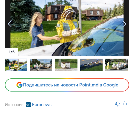
1
/
5
Подпишитесь на новости Point.md в Google
Источник
Euronews