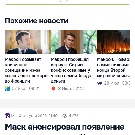
Похожие новости
Макрон созывает
Макрон пообещал
Макрон: Пожары 
кризисное
вернуть Сирии
самые сильные с
совещание из-за
конфискованные у
конца Второй
масштабных пожаров
члена семьи Асада
мировой войны
во Франции
деньги
28 Июл. 08:39
27 Июл. 08:21
8 Июл. 22:44
Iz
31 августа 2023, 21:40
4 472
Маск анонсировал появление