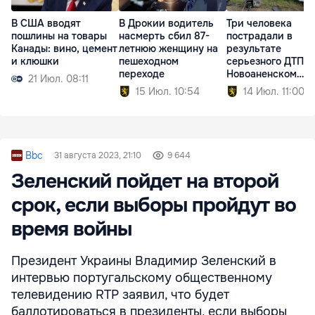
В США вводят
В Дрокии водитель
Три человека
пошлины на товары
насмерть сбил 87-
пострадали в
Канады: вино, цемент
летнюю женщину на
результате
и клюшки
пешеходном
серьезного ДТП в
переходе
Новоаненском
21 Июл. 08:11
районе
15 Июл. 10:54
14 Июл. 11:00
Bbc
31 августа 2023, 21:10
9 644
Зеленский пойдет на второй
срок, если выборы пройдут во
время войны
Президент Украины Владимир Зеленский в
интервью португальскому общественному
телевидению RTP заявил, что будет
баллотироваться в президенты, если выборы