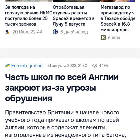
За полгода на
Отработавшая
Мегазавод по
горячую линию НКМС
ступень ракеты
производству чи
поступило более 25
SpaceX врежется в
в Техасе обойдет
тысяч звонков
Луну 5 августа
SpaceX в 16,8
миллиардов
20 Июл. 22:44
6 дней назад
долларов
вчера
Eurointegration
31 августа 2023, 21:30
4 195
Часть школ по всей Англии
закроют из-за угрозы
обрушения
Правительство Британии в начале нового
учебного года приказало школам по всей
Англии, которые содержат элементы,
изготовленные из ненадежного типа бетона,