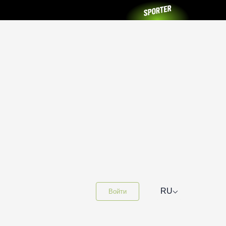
⌵
RU
Войти