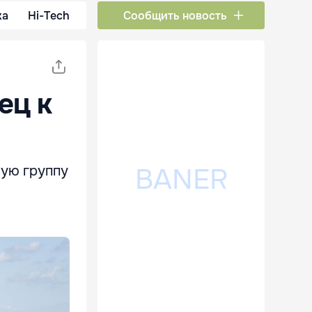
ка
Hi-Tech
Сообщить новость
ец к
ую группу