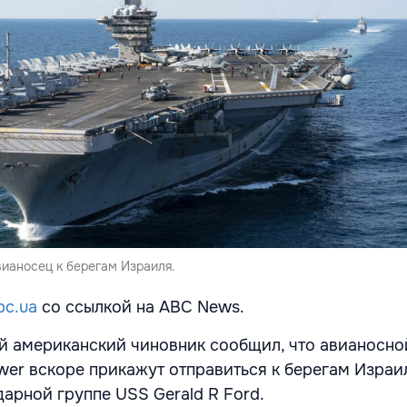
ианосец к берегам Израиля.
bc.ua
со ссылкой на ABC News.
й американский чиновник сообщил, что авианосно
wer вскоре прикажут отправиться к берегам Израи
дарной группе USS Gerald R Ford.