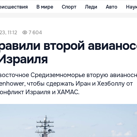
оисшествия
В мире
Спорт
Леди
Авто
Нау
3, 11:12
7 604
авили второй авианос
 Израиля
восточное Средиземноморье вторую авианосн
senhower, чтобы сдержать Иран и Хезболлу от
конфликт Израиля и ХАМАС.