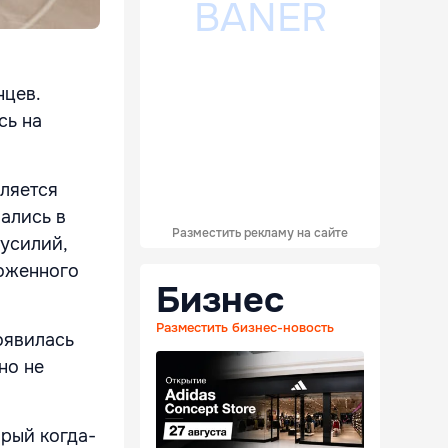
нцев.
сь на
вляется
ались в
Разместить рекламу на сайте
усилий,
ложенного
Бизнес
Разместить бизнес-новость
оявилась
но не
рый когда-