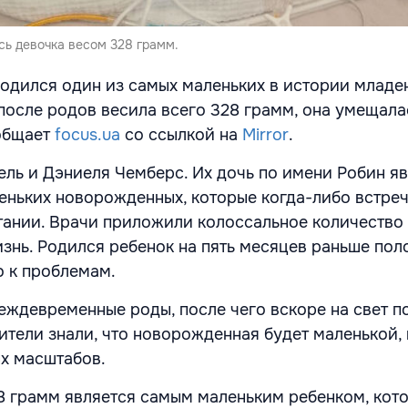
сь девочка весом 328 грамм.
одился один из самых маленьких в истории младе
после родов весила всего 328 грамм, она умещала
ообщает
focus.ua
со ссылкой на
Mirror
.
ель и Дэниеля Чемберс. Их дочь по имени Робин я
еньких новорожденных, которые когда-либо встреч
ании. Врачи приложили колоссальное количество 
изнь. Родился ребенок на пять месяцев раньше по
о к проблемам.
еждевременные роды, после чего вскоре на свет п
ители знали, что новорожденная будет маленькой, 
х масштабов.
8 грамм является самым маленьким ребенком, кото