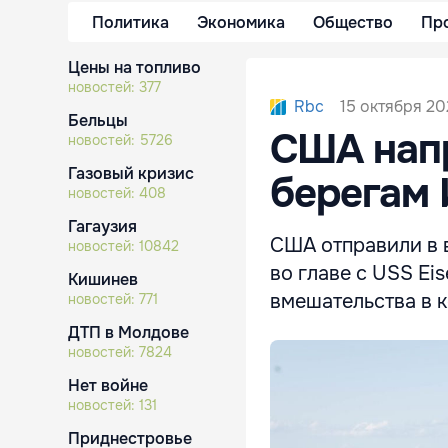
Политика
Экономика
Общество
Пр
Цены на топливо
новостей:
377
15 октября 202
Rbc
Бельцы
США напр
новостей:
5726
Газовый кризис
берегам
новостей:
408
Гагаузия
США отправили в 
новостей:
10842
во главе с USS Ei
Кишинев
вмешательства в 
новостей:
771
ДТП в Молдове
новостей:
7824
Нет войне
новостей:
131
Приднестровье