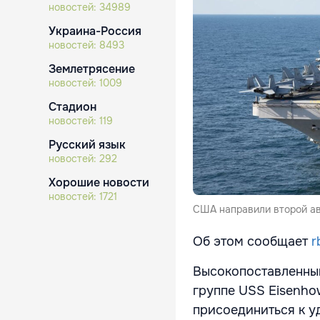
новостей:
34989
Украина-Россия
новостей:
8493
Землетрясение
новостей:
1009
Стадион
новостей:
119
Русский язык
новостей:
292
Хорошие новости
новостей:
1721
США направили второй ав
Об этом сообщает
r
Высокопоставленны
группе USS Eisenho
присоединиться к у