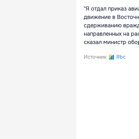
"Я отдал приказ ав
движение в Восточн
сдерживанию вражд
направленных на ра
сказал министр об
Источник
Rbc