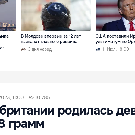
ампа
В Молдове впервые за 12 лет
США поставили И
назначат главного раввина
ультиматум по Ор
ы-
3 дня назад
11 Июл. 18:00
2023, 11:00
10 785
британии родилась де
8 грамм