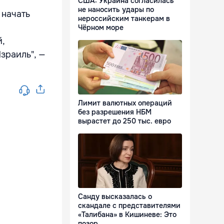
США: Украина согласилась
не наносить удары по
 начать
нероссийским танкерам в
Чёрном море
,
зраиль", —
Лимит валютных операций
без разрешения НБМ
вырастет до 250 тыс. евро
Санду высказалась о
скандале с представителями
«Талибана» в Кишиневе: Это
позор