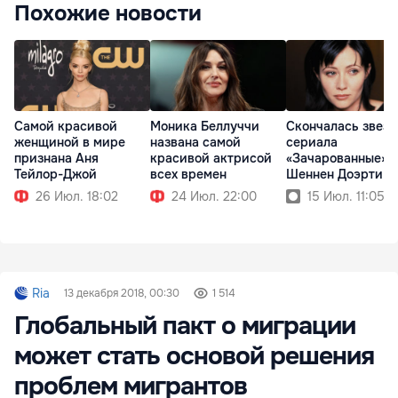
Похожие новости
Самой красивой
Моника Беллуччи
Скончалась звезд
женщиной в мире
названа самой
сериала
признана Аня
красивой актрисой
«Зачарованные»
Тейлор-Джой
всех времен
Шеннен Доэрти
26 Июл. 18:02
24 Июл. 22:00
15 Июл. 11:05
Ria
13 декабря 2018, 00:30
1 514
Глобальный пакт о миграции
может стать основой решения
проблем мигрантов