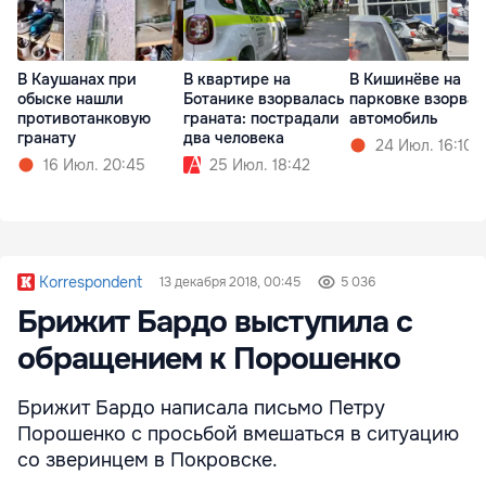
В Каушанах при
В квартире на
В Кишинёве на
обыске нашли
Ботанике взорвалась
парковке взорвал
противотанковую
граната: пострадали
автомобиль
гранату
два человека
24 Июл. 16:10
16 Июл. 20:45
25 Июл. 18:42
Korrespondent
13 декабря 2018, 00:45
5 036
Брижит Бардо выступила с
обращением к Порошенко
Брижит Бардо написала письмо Петру
Порошенко с просьбой вмешаться в ситуацию
со зверинцем в Покровске.