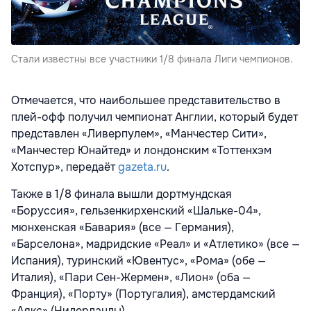
Стали известны все участники 1/8 финала Лиги чемпионов.
Отмечается, что наибольшее представительство в
плей-офф получил чемпионат Англии, который будет
представлен «Ливерпулем», «Манчестер Сити»,
«Манчестер Юнайтед» и лондонским «Тоттенхэм
Хотспур», передаёт
gazeta.ru
.
Также в 1/8 финала вышли дортмундская
«Боруссия», гельзенкирхенский «Шальке-04»,
мюнхенская «Бавария» (все — Германия),
«Барселона», мадридские «Реал» и «Атлетико» (все —
Испания), туринский «Ювентус», «Рома» (обе —
Италия), «Пари Сен-Жермен», «Лион» (оба —
Франция), «Порту» (Португалия), амстердамский
«Аякс» (Нидерланды).