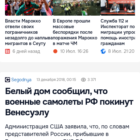
Власти Марокко
В Европе прошли
Служба 112 и
отвели своих
массовые
Инспекторат по
пограничников
беспорядки после
миграции упрост
незадолго до наплыва
поражения Марокко
помощь иностран
мигрантов в Сеуту
в матче ЧМ
гражданам
6 дней назад
10 Июл. 16:26
8 Июл. 21:20
Segodnya
13 декабря 2018, 00:15
3 371
Белый дом сообщил, что
военные самолеты РФ покинут
Венесуэлу
Администрация США заявила, что, по словам
представителей России, прибывшие в