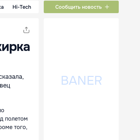
ка
Hi-Tech
Сообщить новость
жирка
казала,
евец
по
ед полетом
роме того,