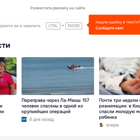
Разместить рекламу на сайте
Нашли ошибку в тексте
+
делите ее и нажмите
CTRL
ENTER
Сообщите нам!
сти
Переправа через Ла-Манш: 157
Почти три недели 
ни
человек спасены в одной из
реанимации: в Ки
ии
крупнейших операций
спасли молодую м
ребенка
4 дня назад
вчера