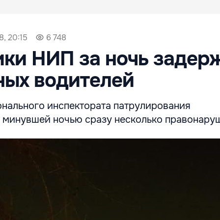
8, 20:15
6 748
ки НИП за ночь задер
ных водителей
нального инспектората патрулирования
 минувшей ночью сразу несколько правонару