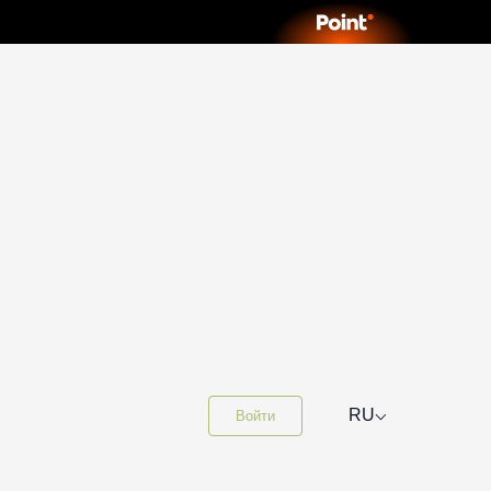
⌵
RU
Войти