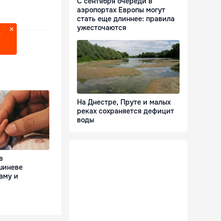
С сентября очереди в
аэропортах Европы могут
стать еще длиннее: правила
ужесточаются
?
На Днестре, Пруте и малых
реках сохраняется дефицит
воды
в
шиневе
аму и