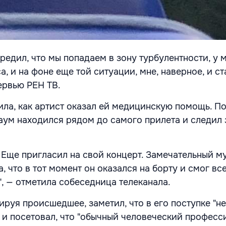
редил, что мы попадаем в зону турбулентности, у 
а, и на фоне еще той ситуации, мне, наверное, и ст
ервью РЕН ТВ.
ла, как артист оказал ей медицинскую помощь. П
аум находился рядом до самого прилета и следил 
. Еще пригласил на свой концерт. Замечательный м
а, что в тот момент он оказался на борту и смог вс
", — отметила собеседница телеканала.
руя происшедшее, заметил, что в его поступке "н
, и посетовал, что "обычный человеческий профес