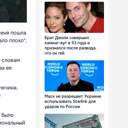
меня пошла
Брат Джоли совершил
ало плохо",
каминг-аут в 53 года и
признался после развода,
что он гей
о словам
за ее
ужчина,
е
Маск не разрешает Украине
использовать Starlink для
ударов по России
е было
сиональный