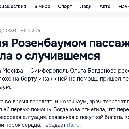
оисшествия
В мире
Спорт
Леди
Авто
Нау
, 20:30
11 206
ая Розенбаумом пасса
ла о случившемся
 Москва — Симферополь Ольга Богданова расс
лохо на борту и как к ней на помощь пришел п
аум.
о во время перелета, и Розенбаум, врач-терапевт 
л ей первую помощь. Богданова отметила, что пер
ессовая ситуация, связанная с покупкой билета. К
ан порок сердца, передает
ria.ru
.