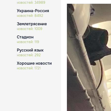
новостей:
34989
Украина-Россия
новостей:
8492
Землетрясение
новостей:
1009
Стадион
новостей:
119
Русский язык
новостей:
292
Хорошие новости
новостей:
1721