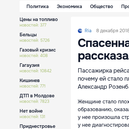
Политика
Экономика
Общество
Пр
Цены на топливо
новостей:
377
8 декабря 2018
Ria
Бельцы
Спасенн
новостей:
5726
Газовый кризис
рассказа
новостей:
408
Гагаузия
Пассажирка рейса
новостей:
10842
почему ей стало п
Кишинев
Александр Розенб
новостей:
771
ДТП в Молдове
Женщине стало плох
новостей:
7823
образованию, оказа
Нет войне
новостей:
131
у нее произошла стр
у нее диагностиров
Приднестровье