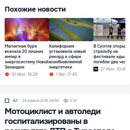
Похожие новости
Магнитная буря
Калифорния
В Сиэтле открыли
вкачала 20 лишних
установила новый
стрельбу на
ампер в
рекорд в сфере
фестивале еды:
энергосистему Новой
возобновляемой
погибли два чело
Зеландии
энергетики
27 Июл. 10:45
10 Июл. 19:29
1 Авг. 17:45
Aif
29 апреля 2019, 08:50
3 311
Мотоциклист и автоледи
госпитализированы в