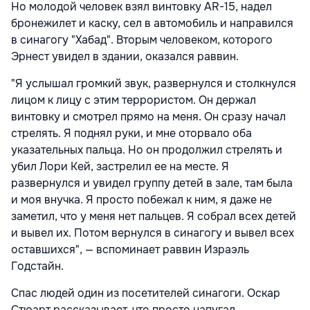
Но молодой человек взял винтовку AR-15, надел
бронежилет и каску, сел в автомобиль и направился
в синагогу "Хабад". Вторым человеком, которого
Эрнест увидел в здании, оказался раввин.
"Я услышал громкий звук, развернулся и столкнулся
лицом к лицу с этим террористом. Он держал
винтовку и смотрел прямо на меня. Он сразу начал
стрелять. Я поднял руки, и мне оторвало оба
указательных пальца. Но он продолжил стрелять и
убил Лори Кей, застрелил ее на месте. Я
развернулся и увидел группу детей в зале, там была
и моя внучка. Я просто побежал к ним, я даже не
заметил, что у меня нет пальцев. Я собрал всех детей
и вывел их. Потом вернулся в синагогу и вывел всех
оставшихся", — вспоминает раввин Израэль
Годстайн.
Спас людей один из посетителей синагоги. Оскар
Стюарт рассказывает, что просто напугал