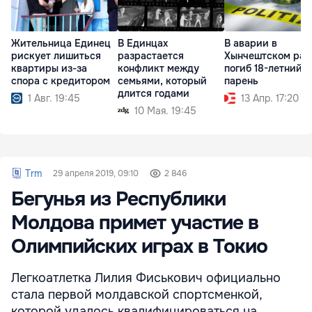
Жительница Единец
В Единцах
В аварии в
рискует лишиться
разрастается
Хынчештском рай
квартиры из-за
конфликт между
погиб 18-летний
спора с кредитором
семьями, который
парень
длится годами
1 Авг. 19:45
13 Апр. 17:20
10 Мая. 19:45
Trm
29 апреля 2019, 09:10
2 846
Бегунья из Республики
Молдова примет участие в
Олимпийских играх в Токио
Легкоатлетка Лилия Фиськович официально
стала первой молдавской спортсменкой,
которой удалось квалифицироваться на