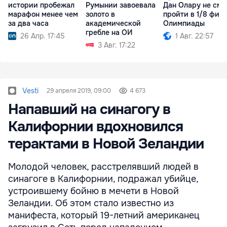
истории пробежал
Румынии завоевала
Дан Олару не смо
марафон менее чем
золото в
пройти в 1/8 фин
за два часа
академической
Олимпиады
гребле на ОИ
26 Апр. 17:45
1 Авг. 22:57
3 Авг. 17:22
Vesti
29 апреля 2019, 09:00
4 673
Напавший на синагогу в
Калифорнии вдохновился
терактами в Новой Зеландии
Молодой человек, расстрелявший людей в
синагоге в Калифорнии, подражал убийце,
устроившему бойню в мечети в Новой
Зеландии. Об этом стало известно из
манифеста, который 19-летний американец