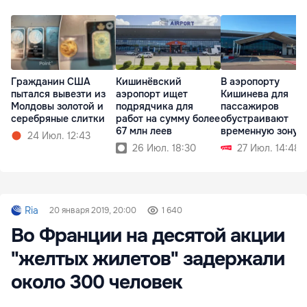
Гражданин США
Кишинёвский
В аэропорту
пытался вывезти из
аэропорт ищет
Кишинева для
Молдовы золотой и
подрядчика для
пассажиров
серебряные слитки
работ на сумму более
обустраивают
67 млн леев
временную зону
24 Июл. 12:43
перед посадкой
26 Июл. 18:30
27 Июл. 14:48
Ria
20 января 2019, 20:00
1 640
Во Франции на десятой акции
"желтых жилетов" задержали
около 300 человек