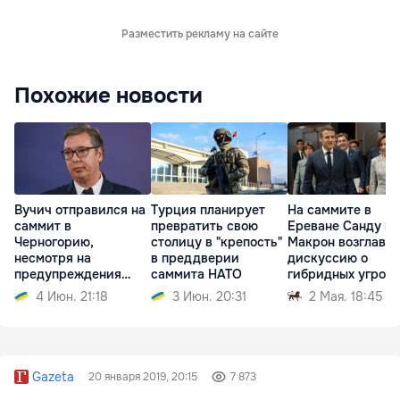
Разместить рекламу на сайте
Похожие новости
Вучич отправился на
Турция планирует
На саммите в
саммит в
превратить свою
Ереване Санду и
Черногорию,
столицу в "крепость"
Макрон возглавят
несмотря на
в преддверии
дискуссию о
предупреждения
саммита НАТО
гибридных угроза
разведки
4 Июн. 21:18
3 Июн. 20:31
2 Мая. 18:45
Gazeta
20 января 2019, 20:15
7 873