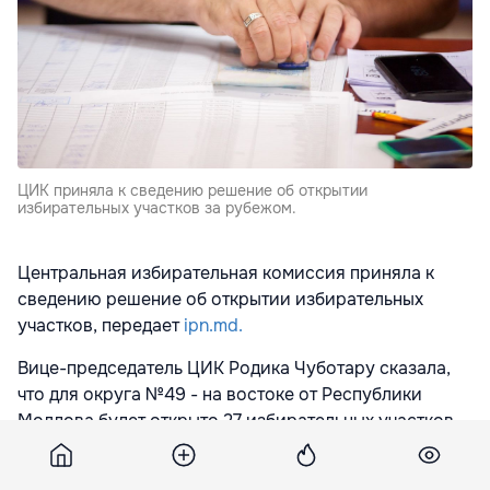
ЦИК приняла к сведению решение об открытии
избирательных участков за рубежом.
Центральная избирательная комиссия приняла к
сведению решение об открытии избирательных
участков, передает
ipn.md.
Вице-председатель ЦИК Родика Чуботару сказала,
что для округа №49 - на востоке от Республики
Молдова будет открыто 27 избирательных участков.
Для округа № 50 - на западе от Республики Молдова
будет открыто 83 избирательных участка, а для