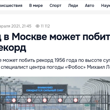
оисшествия
В мире
Спорт
Леди
Авто
Нау
враля 2021, 21:45
11 112
 в Москве может побит
екорд
 может побить рекорд 1956 года по высоте су
специалист центра погоды «Фобос» Михаил Л