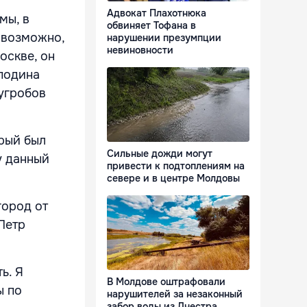
Адвокат Плахотнюка
мы, в
обвиняет Тофана в
е возможно,
нарушении презумпции
невиновности
оскве, он
сподина
угробов
орый был
Сильные дожди могут
у данный
привести к подтоплениям на
севере и в центре Молдовы
город от
Петр
ь. Я
В Молдове оштрафовали
ы по
нарушителей за незаконный
забор воды из Днестра