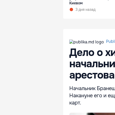
Киевом
3 дня назад
Publ
Дело о х
начальн
арестова
Начальник Бранеш
Накануне его и ещ
карт.