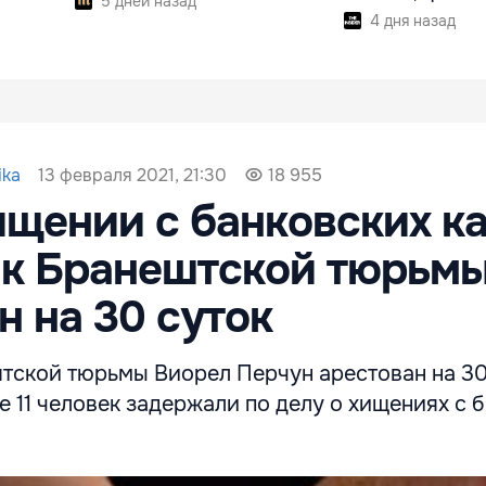
5 дней назад
4 дня назад
13 февраля 2021, 21:30
ika
18 955
ищении с банковских ка
ик Бранештской тюрьм
н на 30 суток
тской тюрьмы Виорел Перчун арестован на 30
е 11 человек задержали по делу о хищениях с 