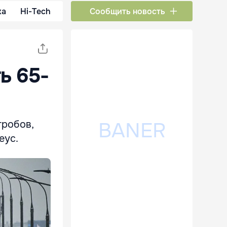
ка
Hi-Tech
Сообщить новость
ь 65-
гробов,
еус.