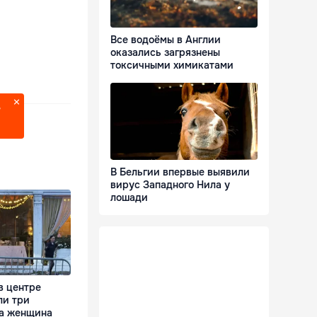
Все водоёмы в Англии
оказались загрязнены
токсичными химикатами
?
В Бельгии впервые выявили
вирус Западного Нила у
лошади
в центре
ли три
ла женщина