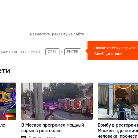
Разместить рекламу на сайте
Нашли ошибку в тексте
+
делите ее и нажмите
CTRL
ENTER
Сообщите нам!
сти
ало
В Москве прогремел мощный
Бомбу в ресторан 
взрыв в ресторане
Москвы, где погиб
человека, пронес