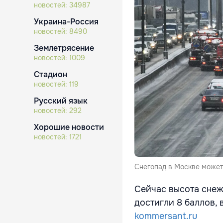
новостей:
34987
Украина-Россия
новостей:
8490
Землетрясение
новостей:
1009
Стадион
новостей:
119
Русский язык
новостей:
292
Хорошие новости
новостей:
1721
Снегопад в Москве может
Сейчас высота снеж
достигли 8 баллов,
kommersant.ru