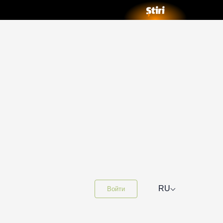
⌵
RU
Войти