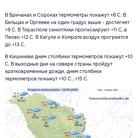
В Бричанах и Сороках термометры покажут +8 C. В
Бельцах и Оргееве на один градус выше - достигнет
+9 С. В Тирасполе синоптики прогнозируют +11 С, в
Леово +12 С. В Кагуле и Комрате воздух прогреется
до +13 С.
В Кишиневе днем столбики термометров покажут +10
С. В выходные дни на севере страны пройдут
кратковременные дожди, днем столбики
термометров покажут +10 С...+15 С.