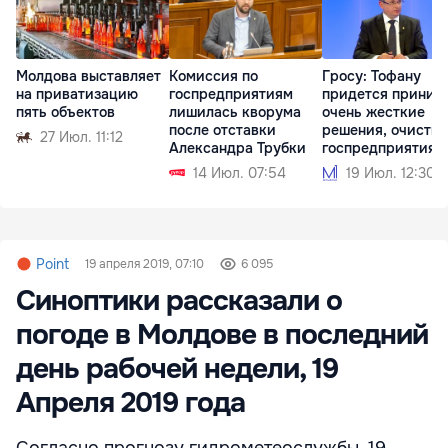
Молдова выставляет
Комиссия по
Гросу: Тофану
на приватизацию
госпредприятиям
придется приним
пять объектов
лишилась кворума
очень жесткие
после отставки
решения, очистит
27 Июл. 11:12
Александра Трубки
госпредприятия
14 Июл. 07:54
19 Июл. 12:30
Point
19 апреля 2019, 07:10
6 095
Синоптики рассказали о
погоде в Молдове в последний
день рабочей недели, 19
Апреля 2019 года
Согласно прогнозу гидрометеослужбы, 19