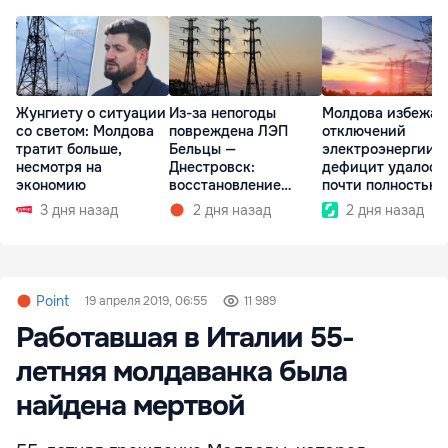
Жунгиету о ситуации
Из-за непогоды
Молдова избежал
со светом: Молдова
повреждена ЛЭП
отключений
тратит больше,
Бельцы —
электроэнергии:
несмотря на
Днестровск:
дефицит удалось
экономию
восстановление
почти полностью
займет более недели
покрыть
3 дня назад
2 дня назад
2 дня назад
Point
19 апреля 2019, 06:55
11 989
Работавшая в Италии 55-
летняя молдаванка была
найдена мертвой