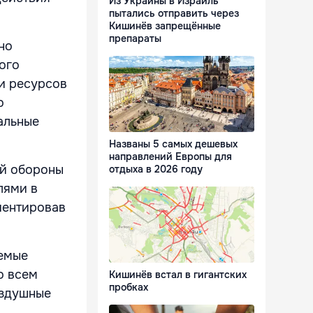
Из Украины в Израиль
пытались отправить через
Кишинёв запрещённые
препараты
но
ого
и ресурсов
о
альные
Названы 5 самых дешевых
направлений Европы для
ой обороны
отдыха в 2026 году
лями в
иентировав
аемые
о всем
Кишинёв встал в гигантских
пробках
оздушные