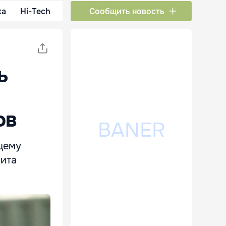
ка
Hi-Tech
Сообщить новость
ь
ов
щему
мита