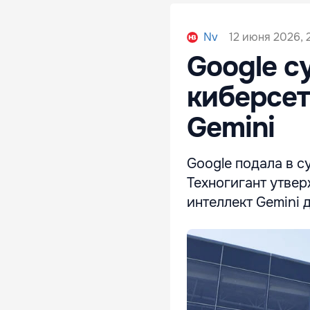
12 июня 2026, 
Nv
Google с
киберсет
Gemini
Google подала в с
Техногигант утвер
интеллект Gemini