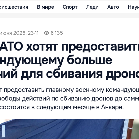
оисшествия
В мире
Спорт
Леди
Авто
Нау
 июня 2026, 23:11
6 135
АТО хотят предоставит
андующему больше
ий для сбивания дрон
т предоставить главному военному командую
вободы действий по сбиванию дронов до сам
 состоится в следующем месяце в Анкаре.