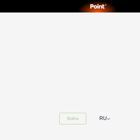
⌵
RU
Войти