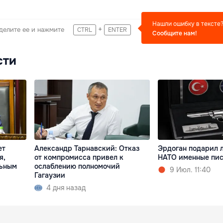
Нашли ошибку в тексте
+
делите ее и нажмите
CTRL
ENTER
Сообщите нам!
сти
ет
Александр Тарнавский: Отказ
Эрдоган подарил 
я,
от компромисса привел к
НАТО именные пис
льным
ослаблению полномочий
9 Июл. 11:40
Гагаузии
4 дня назад