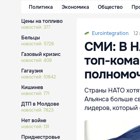
Политика
Экономика
Общество
Пр
Цены на топливо
новостей:
377
12
Eurointegration
Бельцы
СМИ: В Н
новостей:
5726
Газовый кризис
топ-ком
новостей:
408
полномоч
Гагаузия
новостей:
10842
Кишинев
Страны НАТО хотя
новостей:
771
Альянса больше с
ДТП в Молдове
лидеров, который
новостей:
7823
Нет войне
новостей:
131
Приднестровье