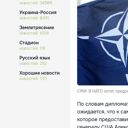
новостей:
34989
Украина-Россия
новостей:
8491
Землетрясение
новостей:
1009
Стадион
новостей:
119
Русский язык
новостей:
292
Хорошие новости
новостей:
1721
СМИ: В НАТО хотят предо
По словам дипломат
ожидается, что к с
которое предостав
генералу США Алекс