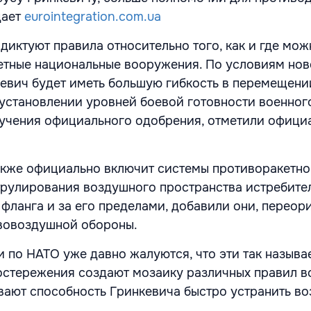
дает
eurointegration.com.ua
диктуют правила относительно того, как и где мож
етные национальные вооружения. По условиям нов
евич будет иметь большую гибкость в перемещени
 установлении уровней боевой готовности военног
учения официального одобрения, отметили офици
акже официально включит системы противоракетн
рулирования воздушного пространства истребите
 фланга и за его пределами, добавили они, переор
ивовоздушной обороны.
 по НАТО уже давно жалуются, что эти так назыв
стережения создают мозаику различных правил в
вают способность Гринкевича быстро устранить в