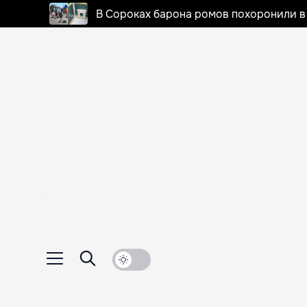
В Сороках барона ромов похоронили в