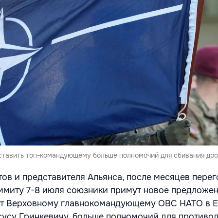
ставить топ-командующему больше полномочий для сбивания дро
ов и представителя Альянса, после месяцев пере
аммиту 7-8 июля союзники примут новое предложен
ит Верховному главнокомандующему ОВС НАТО в Е
усу Гринкевичу, больше полномочий для противо