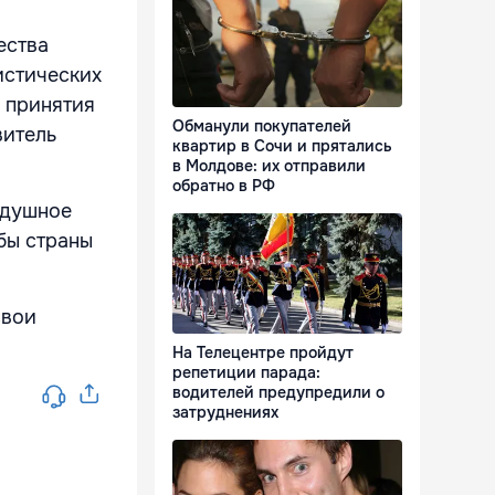
ества
истических
у принятия
Обманули покупателей
витель
квартир в Сочи и прятались
в Молдове: их отправили
обратно в РФ
здушное
бы страны
свои
На Телецентре пройдут
репетиции парада:
водителей предупредили о
затруднениях