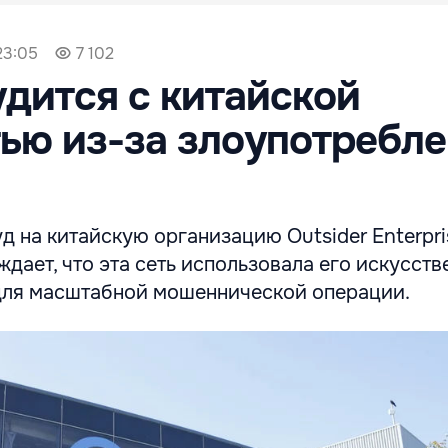
23:05
7 102
удится с китайской
ью из-за злоупотребл
уд на китайскую организацию Outsider Enterpri
ждает, что эта сеть использовала его искусст
 для масштабной мошеннической операции.