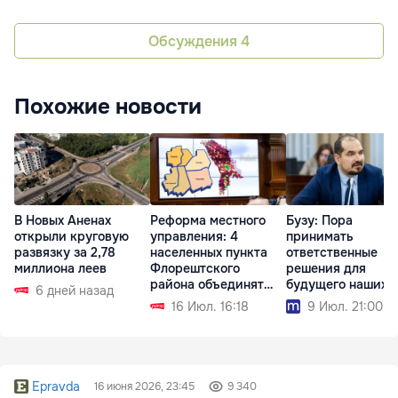
Обсуждения
4
Похожие новости
В Новых Аненах
Реформа местного
Бузу: Пора
открыли круговую
управления: 4
принимать
развязку за 2,78
населенных пункта
ответственные
миллиона леев
Флорештского
решения для
района объединят
будущего наших
6 дней назад
мэрии
населённых пункт
16 Июл. 16:18
9 Июл. 21:00
Epravda
16 июня 2026, 23:45
9 340