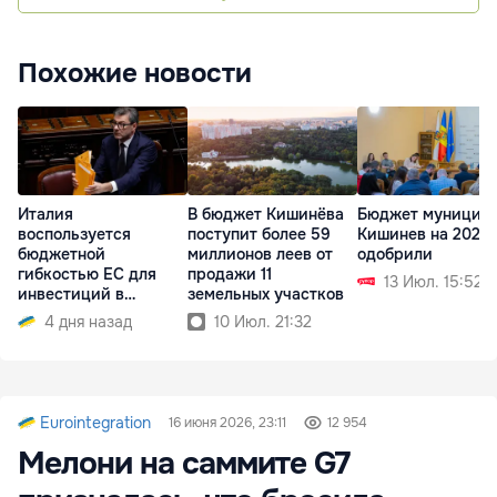
Похожие новости
Италия
В бюджет Кишинёва
Бюджет муницип
воспользуется
поступит более 59
Кишинев на 2026 
бюджетной
миллионов леев от
одобрили
гибкостью ЕС для
продажи 11
13 Июл. 15:52
инвестиций в
земельных участков
энергетику и оборону
4 дня назад
10 Июл. 21:32
Eurointegration
16 июня 2026, 23:11
12 954
Мелони на саммите G7