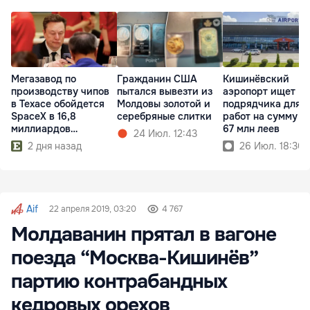
Мегазавод по
Гражданин США
Кишинёвский
производству чипов
пытался вывезти из
аэропорт ищет
в Техасе обойдется
Молдовы золотой и
подрядчика для
SpaceX в 16,8
серебряные слитки
работ на сумму б
миллиардов
67 млн леев
24 Июл. 12:43
долларов
2 дня назад
26 Июл. 18:30
Aif
22 апреля 2019, 03:20
4 767
Молдаванин прятал в вагоне
поезда “Москва-Кишинёв”
партию контрабандных
кедровых орехов