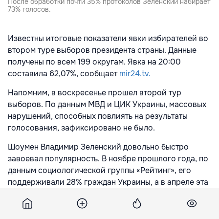
После обработки почти 35% протоколов Зеленский набирает
73% голосов.
Известны итоговые показатели явки избирателей во
втором туре выборов президента страны. Данные
получены по всем 199 округам. Явка на 20:00
составила 62,07%, сообщает
mir24.tv.
Напомним, в воскресенье прошел второй тур
выборов. По данным МВД и ЦИК Украины, массовых
нарушений, способных повлиять на результаты
голосования, зафиксировано не было.
Шоумен Владимир Зеленский довольно быстро
завоевал популярность. В ноябре прошлого года, по
данным социологической группы «Рейтинг», его
поддерживали 28% граждан Украины, а в апреле эта
цифра увеличилась почти вдвое – 52%.
А вот у его оппонента Петра Порошенко рейтинг в