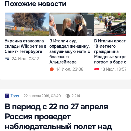
Похожие новости
Украина атаковала
В Италии суд
В Италии арестов
склады Wildberries в
оправдал женщину,
18-летнего
Санкт-Петербурге
задушившую мать с
гражданина
болезнью
Молдовы: устрои
24 Июл. 08:12
Альцгеймера
погром в баре с
мачете
14 Июл. 23:08
13 Июл. 13:57
Tass
22 апреля 2019, 02:40
2 214
В период с 22 по 27 апреля
Россия проведет
наблюдательный полет над