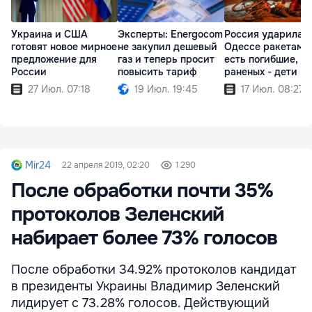
Украина и США
Эксперты: Energocom
Россия ударила п
готовят новое мирное
не закупил дешевый
Одессе ракетами
предложение для
газ и теперь просит
есть погибшие, с
России
повысить тариф
раненых - дети
27 Июл. 07:18
19 Июл. 19:45
17 Июл. 08:27
Mir24
22 апреля 2019, 02:20
1 290
После обработки почти 35%
протоколов Зеленский
набирает более 73% голосов
После обработки 34.92% протоколов кандидат
в президенты Украины Владимир Зеленский
лидирует с 73.28% голосов. Действующий