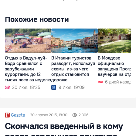
Похожие новости
Отдых в Вадул-луй-
В Италии туристов
В Молдове
Водэ сравнялся с
разводят, используя
официально
зарубежными
схемы, из-за чего
запущена Програ
курортами: до 12
отдых становится
ваучеров на отды
тысяч леев за неделю
дороже
6 дней назад
20 Июл. 18:25
9 Июл. 19:09
Gazeta
30 апреля 2015, 19:30
2 306
Скончался введенный в кому