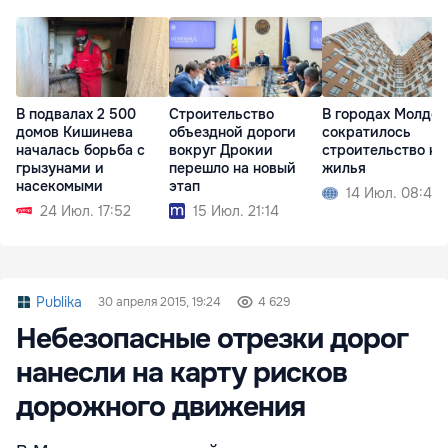
В подвалах 2 500
Строительство
В городах Молдо
домов Кишинева
объездной дороги
сократилось
началась борьба с
вокруг Дрокии
строительство но
грызунами и
перешло на новый
жилья
насекомыми
этап
14 Июл. 08:42
24 Июл. 17:52
15 Июл. 21:14
Publika
30 апреля 2015, 19:24
4 629
Небезопасные отрезки дорог
нанесли на карту рисков
дорожного движения