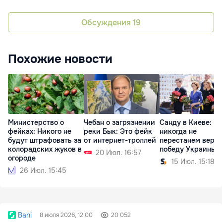
Обсуждения
19
Похожие новости
Министерство о
Чебан о загрязнении
Санду в Киеве: М
фейках: Никого не
реки Бык: Это фейк
никогда не
будут штрафовать за
от интернет-троллей
перестанем верит
колорадских жуков в
победу Украины
20 Июл. 16:57
огороде
15 Июл. 15:18
26 Июл. 15:45
Bani
8 июля 2026, 12:00
20 052