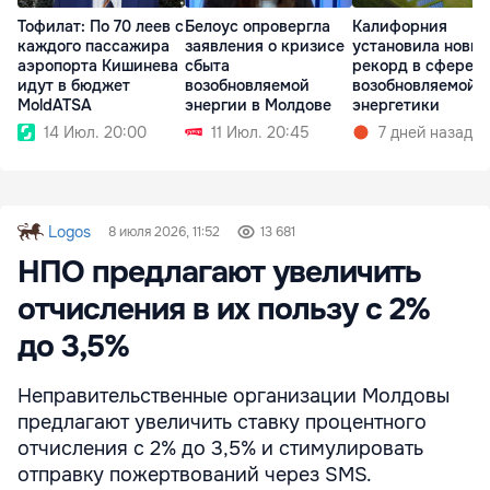
Тофилат: По 70 леев с
Белоус опровергла
Калифорния
каждого пассажира
заявления о кризисе
установила новы
аэропорта Кишинева
сбыта
рекорд в сфере
идут в бюджет
возобновляемой
возобновляемой
MoldATSA
энергии в Молдове
энергетики
14 Июл. 20:00
11 Июл. 20:45
7 дней назад
Logos
8 июля 2026, 11:52
13 681
НПО предлагают увеличить
отчисления в их пользу с 2%
до 3,5%
Неправительственные организации Молдовы
предлагают увеличить ставку процентного
отчисления с 2% до 3,5% и стимулировать
отправку пожертвований через SMS.