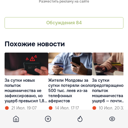
Разместить рекламу на сайте
Обсуждения
84
Похожие новости
За сутки новых
Жители Молдовы за
За сутки
попыток
сутки потеряли около
предотвращено 1
мошенничества не
500 тыс. леев из-за
попыток
зафиксировано, но
телефонных
мошенничества,
ущерб превысил 1,8
аферистов
ущерб — почти
млн леев
миллион леев
21 Июл. 19:07
14 Июл. 17:17
10 Июл. 20:32