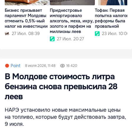
Бизнес призывает
Приднестровье
Тофан: Первая
парламент Молдовы
импортировало
попытка налогово
отменить 0,5%-ный
алкоголь, меха, икру,
реформы была
налог на инвестиции
золото и парфюм на
провальной
миллионы леев
27 Июл. 08:39
23 Июл. 10:00
27 Июл. 20:27
Point
8 июля 2026, 11:48
16 420
В Молдове стоимость литра
бензина снова превысила 28
леев
НАРЭ установило новые максимальные цены
на топливо, которые будут действовать завтра,
9 июля.