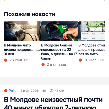
Похожие новости
В Молдове литр
В Молдове бензин
В Молдове стоим
дизеля подорожал до
подешевеет на 22
дизеля превысила
31 лея
бана, а дизель - на 17
лея за литр
банов
28 Июл. 11:56
30 Июл. 11:43
2 дня назад
Point
8 июля 2026, 11:48
48 019
В Молдове неизвестный почти
40 минут убеждал 7-летнюю