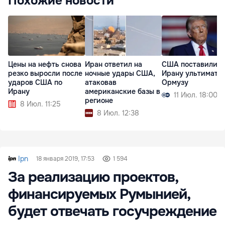
Похожие новости
Цены на нефть снова
Иран ответил на
США поставили
резко выросли после
ночные удары США,
Ирану ультимату
ударов США по
атаковав
Ормузу
Ирану
американские базы в
11 Июл. 18:00
регионе
8 Июл. 11:25
8 Июл. 12:38
Ipn
18 января 2019, 17:53
1 594
За реализацию проектов,
финансируемых Румынией,
будет отвечать госучреждение