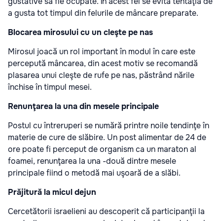
gustative să fie ocupate. În acest fel se evită tentaţia de
a gusta tot timpul din felurile de mâncare preparate.
Blocarea mirosului cu un cleşte pe nas
Mirosul joacă un rol important în modul în care este
percepută mâncarea, din acest motiv se recomandă
plasarea unui cleşte de rufe pe nas, păstrând nările
închise în timpul mesei.
Renunţarea la una din mesele principale
Postul cu întreruperi se numără printre noile tendinţe în
materie de cure de slăbire. Un post alimentar de 24 de
ore poate fi perceput de organism ca un maraton al
foamei, renunţarea la una -două dintre mesele
principale fiind o metodă mai uşoară de a slăbi.
Prăjitură la micul dejun
Cercetătorii israelieni au descoperit că participanţii la