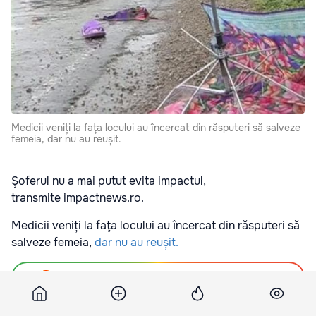
Medicii veniți la faţa locului au încercat din răsputeri să salveze
femeia, dar nu au reușit.
Şoferul nu a mai putut evita impactul,
transmite impactnews.ro.
Medicii veniți la faţa locului au încercat din răsputeri să
salveze femeia,
dar nu au reușit.
Подпишитесь на новости Point.md в Google