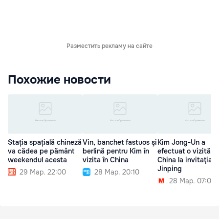
Разместить рекламу на сайте
Похожие новости
Stația spațială chineză
Vin, banchet fastuos şi
Kim Jong-Un a
va cădea pe pământ
berlină pentru Kim în
efectuat o vizită în
weekendul acesta
vizita în China
China la invitaţia lu
Jinping
29 Мар. 22:00
28 Мар. 20:10
28 Мар. 07:00