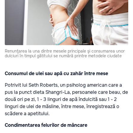
Renunţarea la una dintre mesele principale şi consumarea unor
dulciuri în timpul gătitului se numără printre metodele ciudate
Consumul de ulei sau apă cu zahăr între mese
Potrivit lui Seth Roberts, un psiholog american care a
pus la punct dieta Shangri-La, persoanele care beau, de
două ori pe zi, 1 - 3 linguri de apă îndulcită sau 1 - 2
linguri de ulei de măsline, între mese, înregistrează o
scădere a apetitului.
Condimentarea felurilor de mâncare