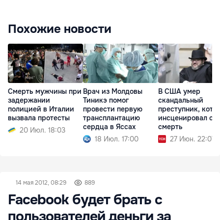
Похожие новости
Смерть мужчины при
Врач из Молдовы
В США умер
задержании
Тиникэ помог
скандальный
полицией в Италии
провести первую
преступник, кото
вызвала протесты
трансплантацию
инсценировал св
сердца в Яссах
смерть
20 Июл. 18:03
18 Июл. 17:00
27 Июн. 22:07
14 мая 2012, 08:29
889
Facebook будет брать с
пользователей деньги за