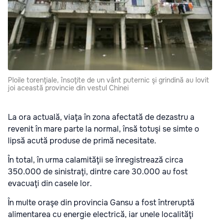
Ploile torenţiale, însoţite de un vânt puternic şi grindină au lovit
joi această provincie din vestul Chinei
La ora actuală, viaţa în zona afectată de dezastru a
revenit în mare parte la normal, însă totuşi se simte o
lipsă acută produse de primă necesitate.
În total, în urma calamităţii se înregistrează circa
350.000 de sinistraţi, dintre care 30.000 au fost
evacuaţi din casele lor.
În multe oraşe din provincia Gansu a fost întreruptă
alimentarea cu energie electrică, iar unele localităţi