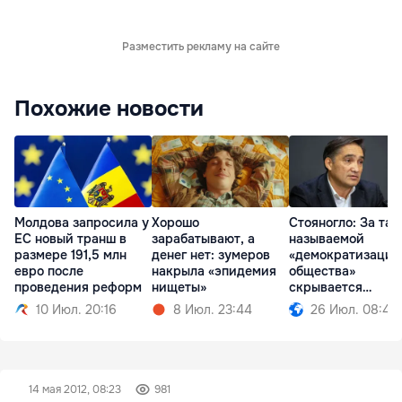
Разместить рекламу на сайте
Похожие новости
Молдова запросила у
Хорошо
Стояногло: За так
ЕС новый транш в
зарабатывают, а
называемой
размере 191,5 млн
денег нет: зумеров
«демократизацие
евро после
накрыла «эпидемия
общества»
проведения реформ
нищеты»
скрывается
проедание денег
10 Июл. 20:16
8 Июл. 23:44
26 Июл. 08:49
14 мая 2012, 08:23
981