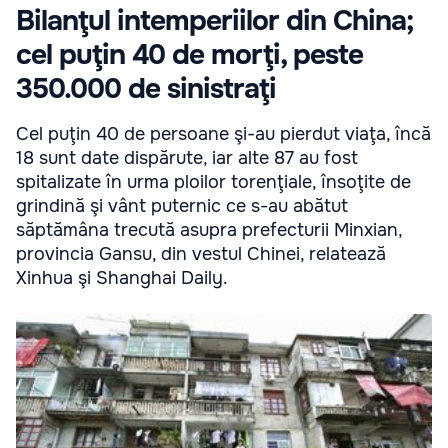
Bilanţul intemperiilor din China;
cel puţin 40 de morţi, peste
350.000 de sinistraţi
Cel puţin 40 de persoane şi-au pierdut viaţa, încă
18 sunt date dispărute, iar alte 87 au fost
spitalizate în urma ploilor torenţiale, însoţite de
grindină şi vânt puternic ce s-au abătut
săptămâna trecută asupra prefecturii Minxian,
provincia Gansu, din vestul Chinei, relatează
Xinhua şi Shanghai Daily.