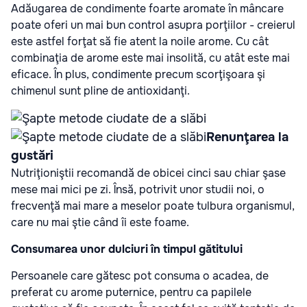
Adăugarea de condimente foarte aromate în mâncare
poate oferi un mai bun control asupra porţiilor - creierul
este astfel forţat să fie atent la noile arome. Cu cât
combinaţia de arome este mai insolită, cu atât este mai
eficace. În plus, condimente precum scorţişoara şi
chimenul sunt pline de antioxidanţi.
Renunţarea la
gustări
Nutriţioniştii recomandă de obicei cinci sau chiar şase
mese mai mici pe zi. Însă, potrivit unor studii noi, o
frecvenţă mai mare a meselor poate tulbura organismul,
care nu mai ştie când îi este foame.
Consumarea unor dulciuri în timpul gătitului
Persoanele care gătesc pot consuma o acadea, de
preferat cu arome puternice, pentru ca papilele