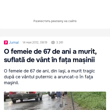
Разместить рекламу на сайте
Jurnal
14 мая 2012, 08:19
3 261
O femeie de 67 de ani a murit,
suflată de vânt în fața mașinii
O femeie de 67 de ani, din Iaşi, a murit tragic
după ce vântul puternic a aruncat-o în faţa
maşinii.