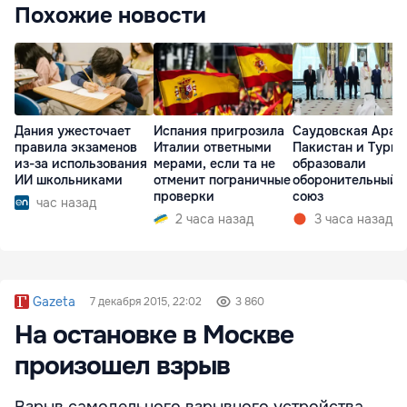
Похожие новости
Дания ужесточает
Испания пригрозила
Саудовская Арав
правила экзаменов
Италии ответными
Пакистан и Турц
из-за использования
мерами, если та не
образовали
ИИ школьниками
отменит пограничные
оборонительный
проверки
союз
час назад
2 часа назад
3 часа назад
Gazeta
7 декабря 2015, 22:02
3 860
На остановке в Москве
произошел взрыв