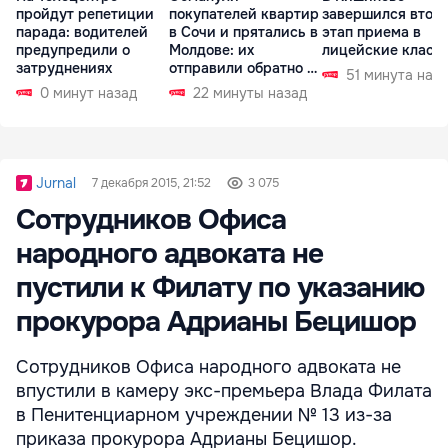
пройдут репетиции
покупателей квартир
завершился втор
парада: водителей
в Сочи и прятались в
этап приема в
предупредили о
Молдове: их
лицейские класс
затруднениях
отправили обратно в
51 минута наз
РФ
0 минут назад
22 минуты назад
Jurnal
7 декабря 2015, 21:52
3 075
Сотрудников Офиса
народного адвоката не
пустили к Филату по указанию
прокурора Адрианы Бецишор
Сотрудников Офиса народного адвоката не
впустили в камеру экс-премьера Влада Филата
в Пенитенциарном учреждении № 13 из-за
приказа прокурора Адрианы Бецишор.