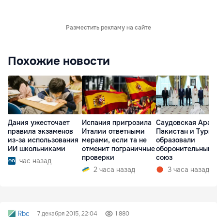
Разместить рекламу на сайте
Похожие новости
Дания ужесточает
Испания пригрозила
Саудовская Арав
правила экзаменов
Италии ответными
Пакистан и Турц
из-за использования
мерами, если та не
образовали
ИИ школьниками
отменит пограничные
оборонительный
проверки
союз
час назад
2 часа назад
3 часа назад
Rbc
7 декабря 2015, 22:04
1 880