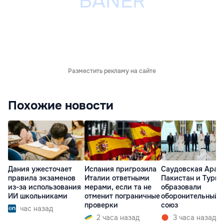
Разместить рекламу на сайте
Похожие новости
Дания ужесточает
Испания пригрозила
Саудовская Арав
правила экзаменов
Италии ответными
Пакистан и Турц
из-за использования
мерами, если та не
образовали
ИИ школьниками
отменит пограничные
оборонительный
проверки
союз
час назад
2 часа назад
3 часа назад