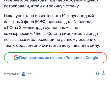
губернатора, Аваков и премьер Арсений Яценюк
потребовали, чтобы он покинул страну.
Накануне стало известно, что Международный
валютный фонд (МВФ) признал долг Украины
к РФ на 3 миллиарда суверенным, а не
коммерческим. Члены Совета директоров фонда
не высказали возражений по данному решению,
таким образом оно считается вступившим в силу.
Подпишитесь на новости Point.md в Google
Источник
Ria