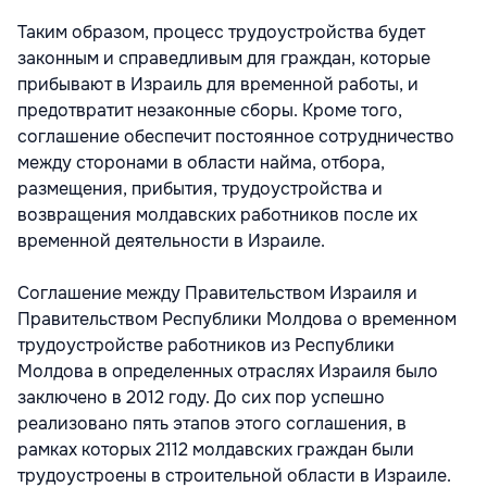
Таким образом, процесс трудоустройства будет
законным и справедливым для граждан, которые
прибывают в Израиль для временной работы, и
предотвратит незаконные сборы. Кроме того,
соглашение обеспечит постоянное сотрудничество
между сторонами в области найма, отбора,
размещения, прибытия, трудоустройства и
возвращения молдавских работников после их
временной деятельности в Израиле.
Соглашение между Правительством Израиля и
Правительством Республики Молдова о временном
трудоустройстве работников из Республики
Молдова в определенных отраслях Израиля было
заключено в 2012 году. До сих пор успешно
реализовано пять этапов этого соглашения, в
рамках которых 2112 молдавских граждан были
трудоустроены в строительной области в Израиле.