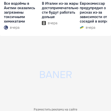
Все водоёмы в
В Италии из-за жары
Еврокомиссар
Англии оказались
достопримечательно
предупредил о
загрязнены
сти будут работать
рисках из-за
токсичными
дольше
зависимости от
химикатами
соседей в вопрос
вчера
границ
вчера
вчера
Разместить рекламу на сайте