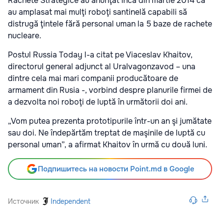
Rachete Strategice au anunţat încă din martie 2014 că
au amplasat mai mulţi roboţi santinelă capabili să
distrugă ţintele fără personal uman la 5 baze de rachete
nucleare.
Postul Russia Today l-a citat pe Viaceslav Khaitov,
directorul general adjunct al Uralvagonzavod – una
dintre cela mai mari companii producătoare de
armament din Rusia -, vorbind despre planurile firmei de
a dezvolta noi roboţi de luptă în următorii doi ani.
„Vom putea prezenta prototipurile într-un an şi jumătate
sau doi. Ne îndepărtăm treptat de maşinile de luptă cu
personal uman”, a afirmat Khaitov în urmă cu două luni.
Подпишитесь на новости Point.md в Google
Источник
Independent