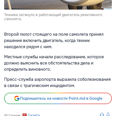
Техника затянуло в работающий двигатель реактивного
самолета.
Второй пилот стоящего на поле самолета принял
решение включить двигатель, когда техник
находился рядом с ним.
Местные службы начали расследование, которое
должно выяснить все обстоятельства дела и
определить виновного.
Пресс-служба аэропорта выразила соболезнования
в связи с трагическим инцидентом.
Подпишитесь на новости Point.md в Google
Источник
Gazeta