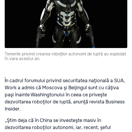
Temerile privind crearea roboţilor autonomi de luptă au explodat
în vara acestui an.
În cadrul forumului privind securitatea naţională a SUA,
Work a admis că Moscova şi Beijingul sunt cu câţiva
paşi înainte Washingtonului în ceea ce priveşte
dezvoltarea roboţilor de luptă, anunţă revista Business
Insider.
„Ştim deja că în China se investeşte masiv în
dezvoltarea roboţilor autonomi, iar, recent, şeful