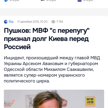
Ria
17 декабря 2015, 10:20
7 194
Пушков: МВФ "с перепугу"
признал долг Киева перед
Россией
Инцидент, произошедший между главой МВД
Украины Арсеном Аваковым и губернатором
Одесской области Михаилом Саакашвили,
является супер-номером украинского
политического цирка.