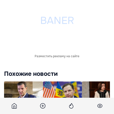
Разместить рекламу на сайте
Похожие новости
Адвокат Плахотнюка
Посол Молдовы
Санду о скандале
обвиняет Тофана в
Кульминский
зарплатами в