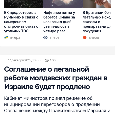
ЕК предостерегла
Нефтяное пятно у
В Британии более
Румынию в связи с
берегов Омана за
летальных исходо
намерением
несколько дней
связали с
отстрочить отказ от
увеличилось в
препаратами для
угольных ТЭС
четыре раза
похудения
вчера
вчера
вчера
17 декабря 2015, 10:00
1 966
Соглашение о легальной
работе молдавских граждан в
Израиле будет продлено
Кабинет министров принял решение об
инициировании переговоров о продлении
Соглашения между Правительством Израиля и