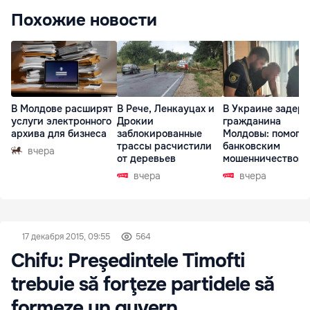
Похожие новости
В Молдове расширят
В Рече, Ленкауцах и
В Украине задер
услуги электронного
Дрокии
гражданина
архива для бизнеса
заблокированные
Молдовы: помогал
трассы расчистили
банковским
вчера
от деревьев
мошенничеством 
Чехии
вчера
вчера
17 декабря 2015, 09:55
564
Chifu: Preşedintele Timofti
trebuie să forţeze partidele să
formeze un guvern