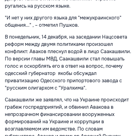
ругались на русском языке.
"И нет у них другого языка для "межукраинского"
общения..." , – отметил Пушков.
В понедельник, 14 декабря, на заседании Нацсовета
реформ между двумя политиками произошел
конфликт: Аваков плеснул водой в лицо Саакашвили.
По версии главы МВД, Саакашвили стал повышать
голос и оскорблять его в ответ на вопрос, почему
одесский губернатор якобы обсуждал
приватизацию Одесского припортового завода с
"русским олигархом с "Уралхима".
Саакашвили же заявлял, что на Украине происходит
грабеж госпредприятий, и обвинил Авакова в
непрозрачном финансировании вооруженных
формирований на Украине и коррупции в
возглавляемом им ведомстве. По словам