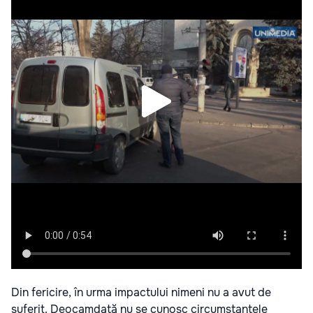
Din fericire, în urma impactului nimeni nu a avut de
suferit. Deocamdată nu se cunosc circumstanțele