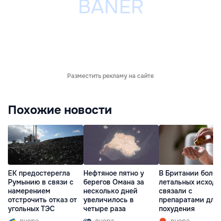
Разместить рекламу на сайте
Похожие новости
ЕК предостерегла
Нефтяное пятно у
В Британии более
Румынию в связи с
берегов Омана за
летальных исходо
намерением
несколько дней
связали с
отстрочить отказ от
увеличилось в
препаратами для
угольных ТЭС
четыре раза
похудения
вчера
вчера
вчера