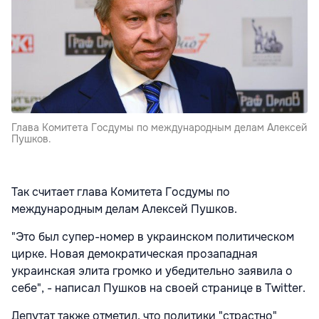
Глава Комитета Госдумы по международным делам Алексей
Пушков.
Так считает глава Комитета Госдумы по
международным делам Алексей Пушков.
"Это был супер-номер в украинском политическом
цирке. Новая демократическая прозападная
украинская элита громко и убедительно заявила о
себе", - написал Пушков на своей странице в Twitter.
Депутат также отметил, что политики "страстно"