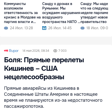
Коммунисты
Санду о дронах в
Санду: Мы надеем
возложили
Румынии: Мы
что на следующе
ответственность за
осуждаем нарушения
неделе парламен
кризис в Молдове на
воздушного
утвердит новое
партию власти и
пространства НАТО и
правительство
Санду
ЕС
24 Июл. 13:28
26 Июл. 14:45
18 Июл. 09:02
Rupor
14 мая 2026, 08:34
7 003
Боля: Прямые перелеты
Кишинев – США
нецелесообразны
Прямые авиарейсы из Кишинева в
Соединенные Штаты Америки в настоящее
время не планируются из-за недостаточного
пассажиропотока.