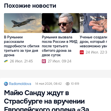
Похожие новости
В Румынии
Румыния вызвала
Ученые создали
рассказали
посла России в МИД
дрон, который по
подробности сбития
после третьего
невозможно увид
третьего за три дня
сбитого дрона за
24 Июл. 22:36
дрона
двое суток
26 Июл. 21:45
27 Июл. 09:24
Radiomoldova
14 мая 2026, 08:42
10 619
Майю Санду ждут в
Страсбурге на вручении
Европейского ордена «За