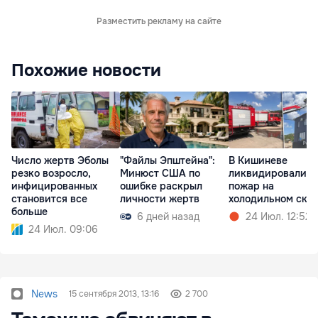
Разместить рекламу на сайте
Похожие новости
Число жертв Эболы
"Файлы Эпштейна":
В Кишиневе
резко возросло,
Минюст США по
ликвидировали
инфицированных
ошибке раскрыл
пожар на
становится все
личности жертв
холодильном скл
больше
6 дней назад
24 Июл. 12:52
24 Июл. 09:06
News
15 сентября 2013, 13:16
2 700