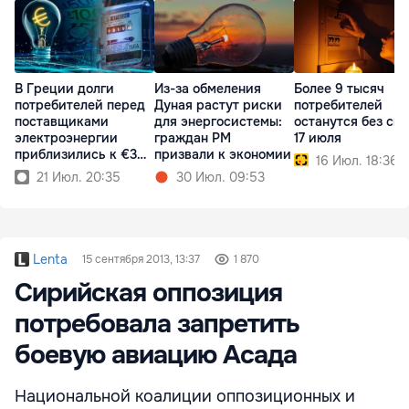
В Греции долги
Из-за обмеления
Более 9 тысяч
потребителей перед
Дуная растут риски
потребителей
поставщиками
для энергосистемы:
останутся без све
электроэнергии
граждан РМ
17 июля
приблизились к €3
призвали к экономии
16 Июл. 18:36
млрд
21 Июл. 20:35
30 Июл. 09:53
Lenta
15 сентября 2013, 13:37
1 870
Сирийская оппозиция
потребовала запретить
боевую авиацию Асада
Национальной коалиции оппозиционных и