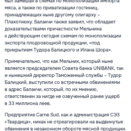
был замешан в схемах по монополизации импорта
мяса, а также по приватизации гостиниц,
принадлежащих ныне другому олигарху –
Плахотнюку. Балакчи также заявил, что обладает
доказательствами причастности Мельника
к действующим сегодня схемам по монополизации
экспорта плодоовощной продукции, «под
прикрытием Тудора Балицкого и Илана Шора».
Примечательно, что как Мельник, который ныне
является председателем Совета банка UNIBANK, так
и нынешний директор Таможенный службы – Тудор
Балицкий, выступили со встречными обвинениями
в адрес Балакчи, который, по их мнению,
ответственен за нигде не озвученный ранее ущерб
в 33 миллиона леев.
Предприятие Carne Sud, как и администрация СЭЗ
«Твардица», никак не отреагировали на выдвинутые
обвинения в незаконном обороте мясной продукции.