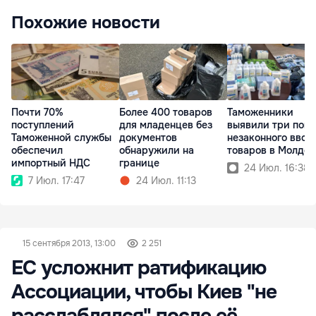
Похожие новости
Более 400 товаров
Таможенники
Почти 70%
для младенцев без
выявили три поп
поступлений
документов
незаконного ввоз
Таможенной службы
обнаружили на
товаров в Молдов
обеспечил
границе
импортный НДС
24 Июл. 16:38
24 Июл. 11:13
7 Июл. 17:47
15 сентября 2013, 13:00
2 251
ЕС усложнит ратификацию
Ассоциации, чтобы Киев "не
расслаблялся" после её