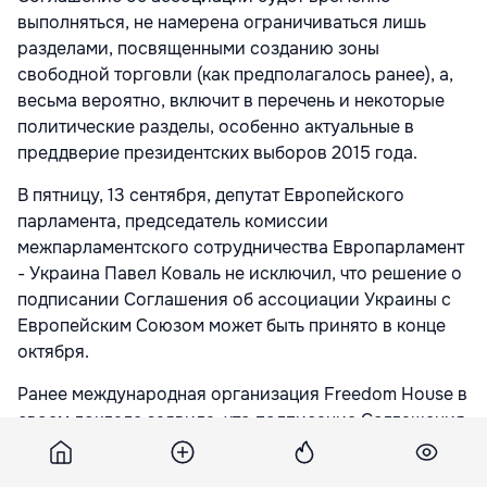
выполняться, не намерена ограничиваться лишь
разделами, посвященными созданию зоны
свободной торговли (как предполагалось ранее), а,
весьма вероятно, включит в перечень и некоторые
политические разделы, особенно актуальные в
преддверие президентских выборов 2015 года.
В пятницу, 13 сентября, депутат Европейского
парламента, председатель комиссии
межпарламентского сотрудничества Европарламент
- Украина Павел Коваль не исключил, что решение о
подписании Соглашения об ассоциации Украины с
Европейским Союзом
может быть принято в конце
октября.
Ранее международная организация Freedom House в
своем докладе заявила, что подписание Соглашения
находится
под угрозой из-за отсутствия
политической воли у украинской власти выполнить