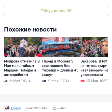
Обсуждения
93
Похожие новости
Молдова отметила 9
Парад в Москве 9
Захарова: В РМ л
Мая масштабным
мая прошел без
не готовы мирить
Маршем Победы и
техники и длился 45
навязанными изв
автопробегом
минут
установками
9 Мая. 20:14
9 Мая. 18:30
15 Мая. 16:50
Logos
9 мая 2026, 14:21
7 466