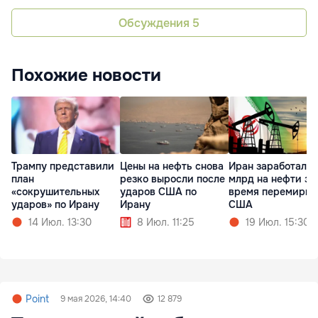
Обсуждения
5
Похожие новости
Трампу представили
Цены на нефть снова
Иран заработал $
план
резко выросли после
млрд на нефти за
«сокрушительных
ударов США по
время перемирия
ударов» по Ирану
Ирану
США
14 Июл. 13:30
8 Июл. 11:25
19 Июл. 15:30
Point
9 мая 2026, 14:40
12 879