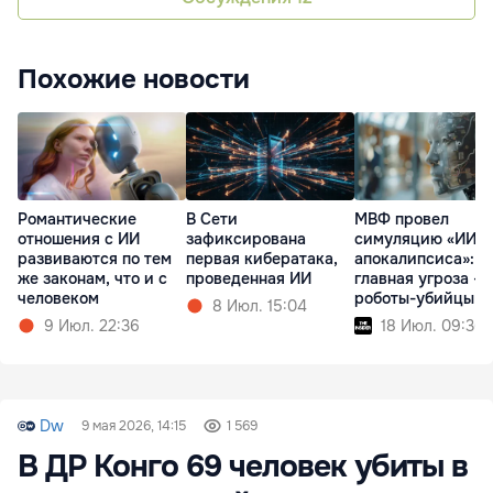
Похожие новости
Романтические
В Сети
МВФ провел
отношения с ИИ
зафиксирована
симуляцию «ИИ-
развиваются по тем
первая кибератака,
апокалипсиса»:
же законам, что и с
проведенная ИИ
главная угроза - 
человеком
роботы-убийцы
8 Июл. 15:04
9 Июл. 22:36
18 Июл. 09:36
Dw
9 мая 2026, 14:15
1 569
В ДР Конго 69 человек убиты в