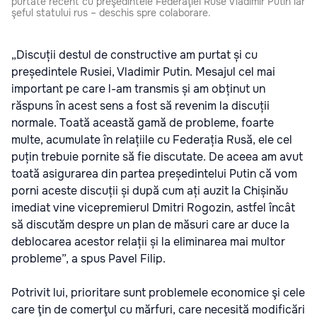
purtate recent cu preşedintele Federaţiei Ruse Vladimir Putin iar
şeful statului rus – deschis spre colaborare.
„Discuții destul de constructive am purtat și cu
președintele Rusiei, Vladimir Putin. Mesajul cel mai
important pe care l-am transmis și am obținut un
răspuns în acest sens a fost să revenim la discuții
normale. Toată această gamă de probleme, foarte
multe, acumulate în relațiile cu Federația Rusă, ele cel
puțin trebuie pornite să fie discutate. De aceea am avut
toată asigurarea din partea președintelui Putin că vom
porni aceste discuții și după cum ați auzit la Chișinău
imediat vine vicepremierul Dmitri Rogozin, astfel încât
să discutăm despre un plan de măsuri care ar duce la
deblocarea acestor relații și la eliminarea mai multor
probleme”, a spus Pavel Filip.
Potrivit lui, prioritare sunt problemele economice şi cele
care ţin de comerţul cu mărfuri, care necesită modificări