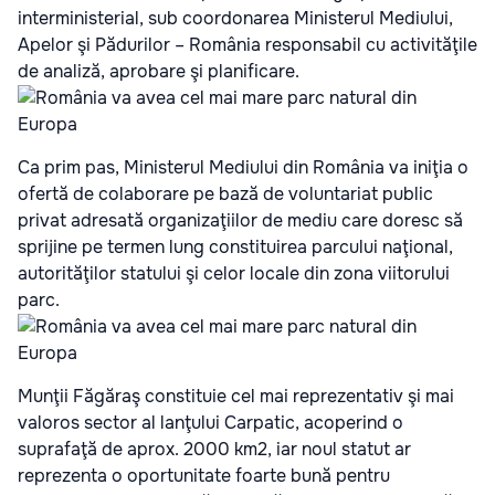
interministerial, sub coordonarea Ministerul Mediului,
Apelor şi Pădurilor – România responsabil cu activităţile
de analiză, aprobare şi planificare.
Ca prim pas, Ministerul Mediului din România va iniţia o
ofertă de colaborare pe bază de voluntariat public
privat adresată organizaţiilor de mediu care doresc să
sprijine pe termen lung constituirea parcului naţional,
autorităţilor statului şi celor locale din zona viitorului
parc.
Munţii Făgăraş constituie cel mai reprezentativ şi mai
valoros sector al lanţului Carpatic, acoperind o
suprafaţă de aprox. 2000 km2, iar noul statut ar
reprezenta o oportunitate foarte bună pentru