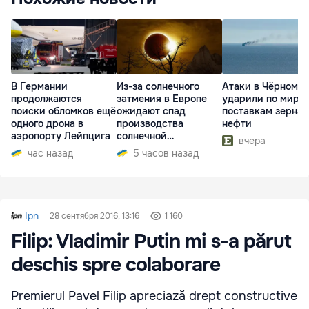
В Германии
Из-за солнечного
Атаки в Чёрном м
продолжаются
затмения в Европе
ударили по миро
поиски обломков ещё
ожидают спад
поставкам зерна 
одного дрона в
производства
нефти
аэропорту Лейпцига
солнечной
вчера
электроэнергии
час назад
5 часов назад
Ipn
28 сентября 2016, 13:16
1 160
Filip: Vladimir Putin mi s-a părut
deschis spre colaborare
Premierul Pavel Filip apreciază drept constructive