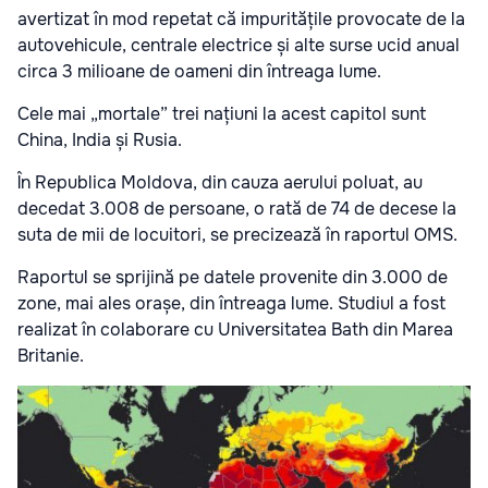
avertizat în mod repetat că impuritățile provocate de la
autovehicule, centrale electrice și alte surse ucid anual
circa 3 milioane de oameni din întreaga lume.
Cele mai „mortale” trei națiuni la acest capitol sunt
China, India și Rusia.
În Republica Moldova, din cauza aerului poluat, au
decedat 3.008 de persoane, o rată de 74 de decese la
suta de mii de locuitori, se precizează în raportul OMS.
Raportul se sprijină pe datele provenite din 3.000 de
zone, mai ales orașe, din întreaga lume. Studiul a fost
realizat în colaborare cu Universitatea Bath din Marea
Britanie.