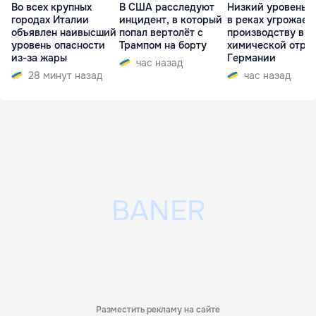
Во всех крупных
В США расследуют
Низкий уровень 
городах Италии
инцидент, в который
в реках угрожает
объявлен наивысший
попал вертолёт с
производству в
уровень опасности
Трампом на борту
химической отра
из-за жары
Германии
час назад
28 минут назад
час назад
Разместить рекламу на сайте