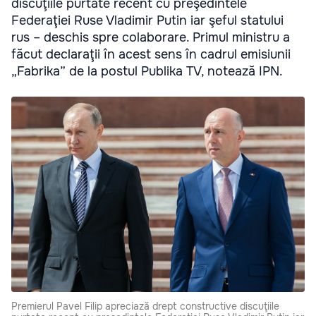
discuţiile purtate recent cu preşedintele
Federaţiei Ruse Vladimir Putin iar şeful statului
rus – deschis spre colaborare. Primul ministru a
făcut declaraţii în acest sens în cadrul emisiunii
„Fabrika” de la postul Publika TV, notează IPN.
Premierul Pavel Filip apreciază drept constructive discuţiile