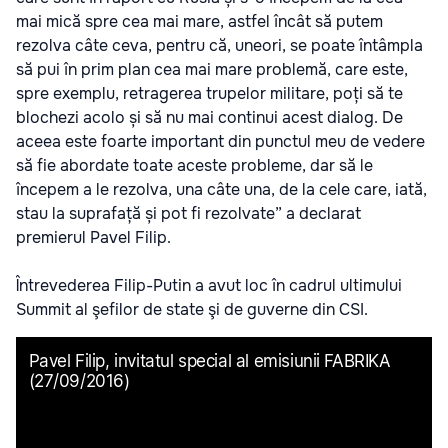
mai mică spre cea mai mare, astfel încât să putem
rezolva câte ceva, pentru că, uneori, se poate întâmpla
să pui în prim plan cea mai mare problemă, care este,
spre exemplu, retragerea trupelor militare, poți să te
blochezi acolo și să nu mai continui acest dialog. De
aceea este foarte important din punctul meu de vedere
să fie abordate toate aceste probleme, dar să le
începem a le rezolva, una câte una, de la cele care, iată,
stau la suprafață și pot fi rezolvate” a declarat
premierul Pavel Filip.
Întrevederea Filip-Putin a avut loc în cadrul ultimului
Summit al şefilor de state şi de guverne din CSI.