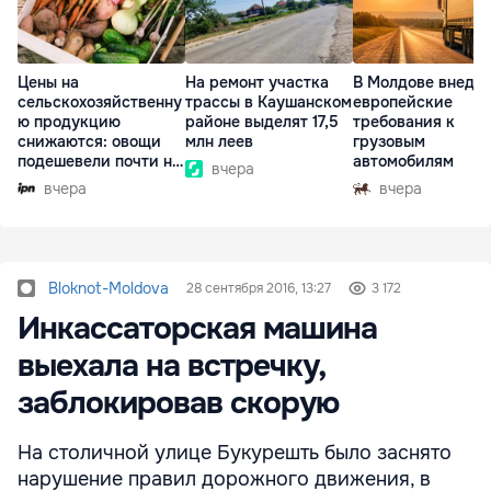
Цены на
На ремонт участка
В Молдове внедр
сельскохозяйственну
трассы в Каушанском
европейские
ю продукцию
районе выделят 17,5
требования к
снижаются: овощи
млн леев
грузовым
подешевели почти на
автомобилям
вчера
30%
вчера
вчера
Bloknot-Moldova
28 сентября 2016, 13:27
3 172
Инкассаторская машина
выехала на встречку,
заблокировав скорую
На столичной улице Букурешть было заснято
нарушение правил дорожного движения, в