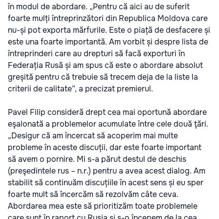
în modul de abordare. „Pentru că aici au de suferit
foarte mulți întreprinzători din Republica Moldova care
nu-și pot exporta mărfurile. Este o piață de desfacere și
este una foarte importantă. Am vorbit și despre lista de
întreprinderi care au drepturi să facă exporturi în
Federația Rusă și am spus că este o abordare absolut
greșită pentru că trebuie să trecem deja de la liste la
criterii de calitate”, a precizat premierul.
Pavel Filip consideră drept cea mai oportună abordare
eşalonată a problemelor acumulate între cele două ţări.
„Desigur că am încercat să acoperim mai multe
probleme în aceste discuții, dar este foarte important
să avem o pornire. Mi s-a părut destul de deschis
(preşedintele rus – n.r.) pentru a avea acest dialog. Am
stabilit să continuăm discuțiile în acest sens și eu sper
foarte mult să încercăm să rezolvăm câte ceva.
Abordarea mea este să prioritizăm toate problemele
care sunt în raport cu Rusia și s-o începem de la cea