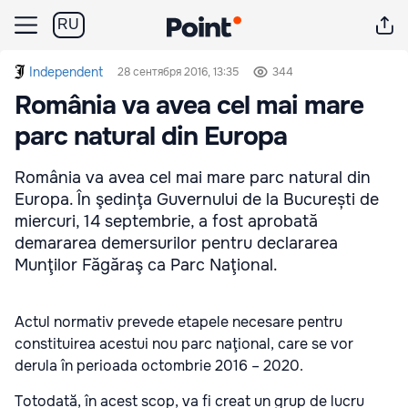
RU
Independent
28 сентября 2016, 13:35
344
România va avea cel mai mare
parc natural din Europa
România va avea cel mai mare parc natural din
Europa. În şedinţa Guvernului de la București de
miercuri, 14 septembrie, a fost aprobată
demararea demersurilor pentru declararea
Munţilor Făgăraş ca Parc Naţional.
Actul normativ prevede etapele necesare pentru
constituirea acestui nou parc naţional, care se vor
derula în perioada octombrie 2016 – 2020.
Totodată, în acest scop, va fi creat un grup de lucru