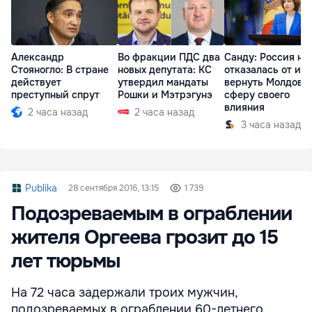
Александр
Во фракции ПДС два
Санду: Россия не
Стояногло: В стране
новых депутата: КС
отказалась от ид
действует
утвердил мандаты
вернуть Молдову 
преступный спрут
Рошки и Мэтрэгунэ
сферу своего
влияния
2 часа назад
2 часа назад
3 часа назад
Publika
28 сентября 2016, 13:15
1 739
Подозреваемым в ограблении
жителя Оргеева грозит до 15
лет тюрьмы
На 72 часа задержали троих мужчин,
подозреваемых в ограблении 60-летнего