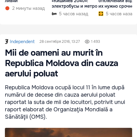
ливни
«Кишинёв 2040»:
отключений воды,
электробусы и метро
их нужно срочно
2 минуты назад
внедрить
5 часов назад
5 часов назад
Independent
28 сентября 2016, 13:27
1 493
Mii de oameni au murit în
Republica Moldova din cauza
aerului poluat
Republica Moldova ocupă locul 11 în lume după
numărul de decese din cauza aerului poluat
raportat la suta de mii de locuitori, potrivit unui
raport elaborat de Organizaţia Mondială a
Sănătăţii (OMS).