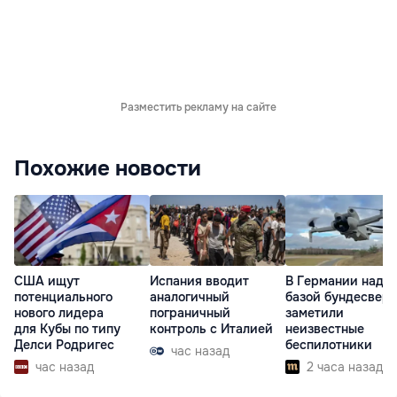
Разместить рекламу на сайте
Похожие новости
США ищут
Испания вводит
В Германии над
потенциального
аналогичный
базой бундесвера
нового лидера
пограничный
заметили
для Кубы по типу
контроль с Италией
неизвестные
Делси Родригес
беспилотники
час назад
час назад
2 часа назад