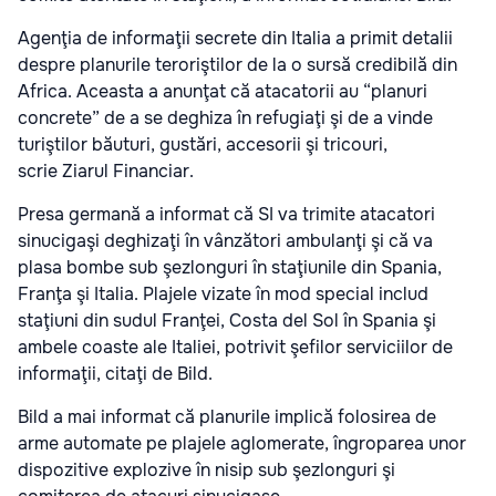
Agenţia de informaţii secrete din Italia a primit detalii
despre planurile teroriştilor de la o sursă credibilă din
Africa. Aceasta a anunţat că atacatorii au “planuri
concrete” de a se deghiza în refugiaţi şi de a vinde
turiştilor băuturi, gustări, accesorii şi tricouri,
scrie Ziarul Financiar.
Presa germană a informat că SI va trimite atacatori
sinucigaşi deghizaţi în vânzători ambulanţi şi că va
plasa bombe sub şezlonguri în staţiunile din Spania,
Franţa şi Italia. Plajele vizate în mod special includ
staţiuni din sudul Franţei, Costa del Sol în Spania şi
ambele coaste ale Italiei, potrivit şefilor serviciilor de
informaţii, citaţi de Bild.
Bild a mai informat că planurile implică folosirea de
arme automate pe plajele aglomerate, îngroparea unor
dispozitive explozive în nisip sub şezlonguri şi