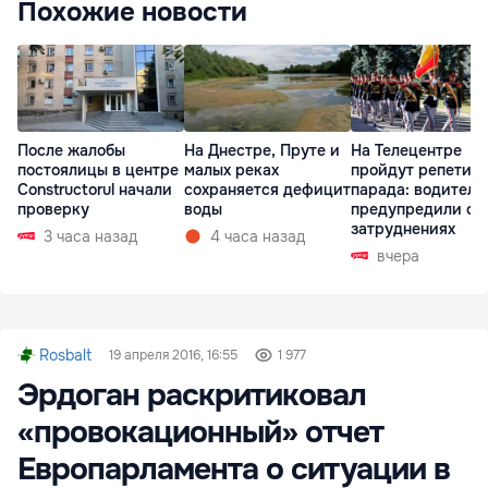
Похожие новости
После жалобы
На Днестре, Пруте и
На Телецентре
постоялицы в центре
малых реках
пройдут репетиц
Constructorul начали
сохраняется дефицит
парада: водителе
проверку
воды
предупредили о
затруднениях
3 часа назад
4 часа назад
вчера
Rosbalt
19 апреля 2016, 16:55
1 977
Эрдоган раскритиковал
«провокационный» отчет
Европарламента о ситуации в