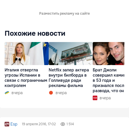
Разместить рекламу на сайте
Похожие новости
Италия отвергла
Netflix запер актера
Брат Джоли
угрозы Испании в
внутри билборда в
совершил каминг
связи с пограничным
Голливуде ради
в 53 года и
контролем
рекламы фильма
признался после
развода, что он г
вчера
вчера
вчера
Esp
19 апреля 2016, 17:02
1 514