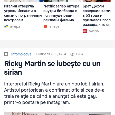
Италия отвергла
Netflix запер актера
Брат Джоли
угрозы Испании в
внутри билборда в
совершил каминг
связи с пограничным
Голливуде ради
в 53 года и
контролем
рекламы фильма
признался после
развода, что он г
вчера
вчера
вчера
Infomoldova
19 апреля 2016, 16:54
1 204
Ricky Martin se iubește cu un
sirian
Interpretul Ricky Martin are un nou iubit sirian.
Artistul portorican a confirmat oficial cea de-a
treia relaţie de când a anunţat că este gay,
printr-o postare pe Instagram.