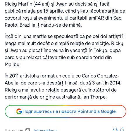
Ricky Martin (44 ani) şi Jwan au decis să îşi facă
publică relaţia pe 15 aprilie, când şi-au făcut apariţia pe
covorul roşu al evenimentului caritabil amFAR din Sao
Paolo, Brazilia, ţinându-se de mână.
Încă din luna martie se speculează că pe cei doi artişti îi
leagă mai mult decât o simplă relaţie de amiciţie. Ricky
şi Jwan au plecat împreună în vacanţă în Tokyo, după
care s-au relaxat câteva zile sub soarele torid din
Mailbu.
În 2011 artistul a format un cuplu cu Carlos Gonzalez-
Abella, de care s-a despărţit, însă, după 3 ani. În 2014,
Ricky a mai avut o relaţie pasageră cu înotătorul de
performanţă de origine australiană, Ian Thorpe.
Подпишитесь на новости Point.md в Google
Источник
Infomoldova