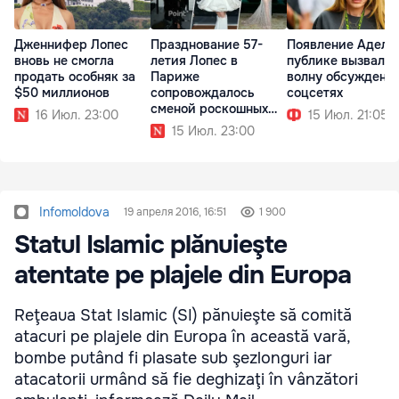
Дженнифер Лопес
Празднование 57-
Появление Адель
вновь не смогла
летия Лопес в
публике вызвало
продать особняк за
Париже
волну обсуждени
$50 миллионов
сопровождалось
соцсетях
сменой роскошных
16 Июл. 23:00
15 Июл. 21:05
образов
15 Июл. 23:00
Infomoldova
19 апреля 2016, 16:51
1 900
Statul Islamic plănuieşte
atentate pe plajele din Europa
Reţeaua Stat Islamic (SI) pănuieşte să comită
atacuri pe plajele din Europa în această vară,
bombe putând fi plasate sub şezlonguri iar
atacatorii urmând să fie deghizaţi în vânzători