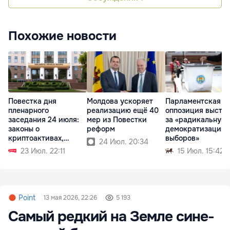
Похожие новости
Повестка дня
Молдова ускоряет
Парламентская
пленарного
реализацию ещё 40
оппозиция высту
заседания 24 июля:
мер из Повестки
за «радикальную
законы о
реформ
демократизацию
криптоактивах,
выборов»
24 Июл. 20:34
судебной реформе
23 Июл. 22:11
15 Июл. 15:42
Point
13 мая 2026, 22:26
5 193
Самый редкий на Земле сине-