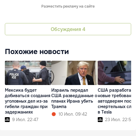
Разместить рекламу на сайте
Обсуждения
4
Похожие новости
Мексика будет
Израиль передал
США разработаю
добиваться создания
США разведданные о
новые требования
уголовных дел из-за
планах Ирана убить
автодверям посл
гибели граждан при
Трампа
смертельных слу
задержаниях
в Tesla
10 Июл. 09:42
9 Июл. 22:47
23 Июл. 22:53