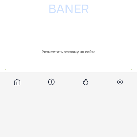
Разместить рекламу на сайте
Обсуждения
Похожие новости
В Кишиневе
В Кишиневе
Таможенники