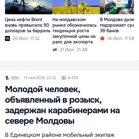
Цена нефти Brent
На молдавском
В Молдове дизел
вновь превысила 90
рынке обозначилась
подорожает сразу
долларов за баррель
тенденция роста
39 банов
закупочной цены на
20 Июл. 11:32
14 Июл. 11:58
рапс для экспорта
21 Июл. 21:48
Stiri
13 мая 2026, 22:22
4 439
Молодой человек,
объявленный в розыск,
задержан карабинерами на
севере Молдовы
В Единецком районе мобильный экипаж