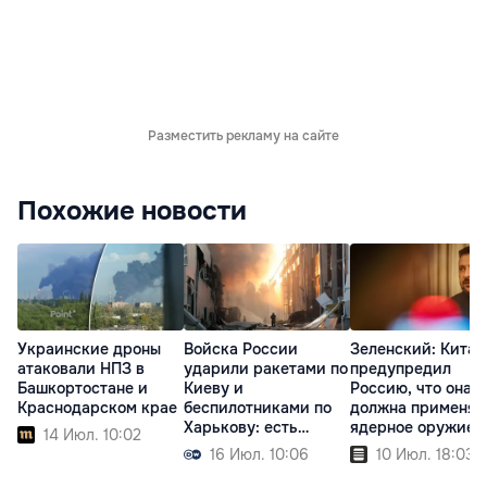
Разместить рекламу на сайте
Похожие новости
Украинские дроны
Войска России
Зеленский: Китай
атаковали НПЗ в
ударили ракетами по
предупредил
Башкортостане и
Киеву и
Россию, что она н
Краснодарском крае
беспилотниками по
должна применят
Харькову: есть
ядерное оружие
14 Июл. 10:02
жертвы
16 Июл. 10:06
10 Июл. 18:03