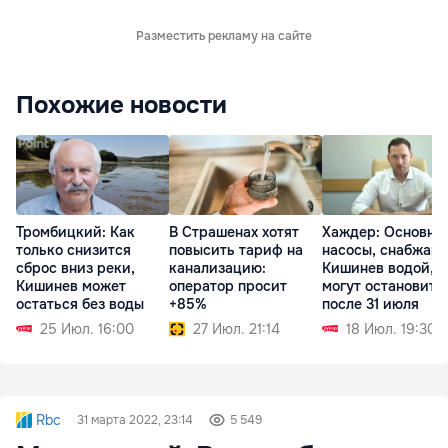
Разместить рекламу на сайте
Похожие новости
Тромбицкий: Как
В Страшенах хотят
Хаждер: Основны
только снизится
повысить тариф на
насосы, снабжаю
сброс вниз реки,
канализацию:
Кишинев водой,
Кишинев может
оператор просит
могут остановить
остаться без воды
+85%
после 31 июля
25 Июл. 16:00
27 Июл. 21:14
18 Июл. 19:30
Rbc
31 марта 2022, 23:14
5 549