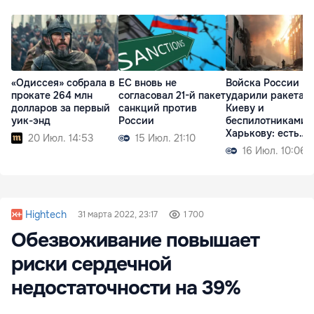
«Одиссея» собрала в
ЕС вновь не
Войска России
прокате 264 млн
согласовал 21-й пакет
ударили ракетам
долларов за первый
санкций против
Киеву и
уик-энд
России
беспилотниками 
Харькову: есть
20 Июл. 14:53
15 Июл. 21:10
жертвы
16 Июл. 10:06
Hightech
31 марта 2022, 23:17
1 700
Обезвоживание повышает
риски сердечной
недостаточности на 39%