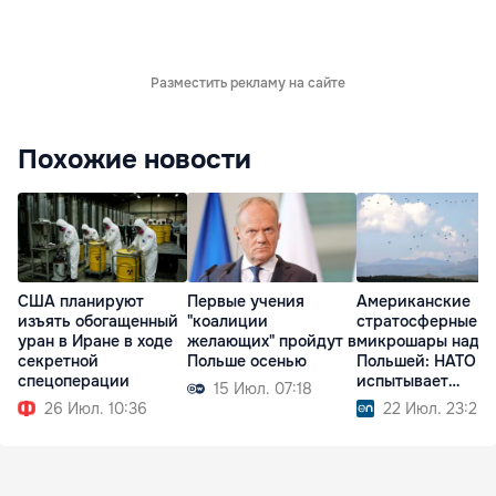
Разместить рекламу на сайте
Похожие новости
США планируют
Первые учения
Американские
изъять обогащенный
"коалиции
стратосферные
уран в Иране в ходе
желающих" пройдут в
микрошары над
секретной
Польше осенью
Польшей: НАТО
спецоперации
испытывает
15 Июл. 07:18
технологии будущ
26 Июл. 10:36
22 Июл. 23:25