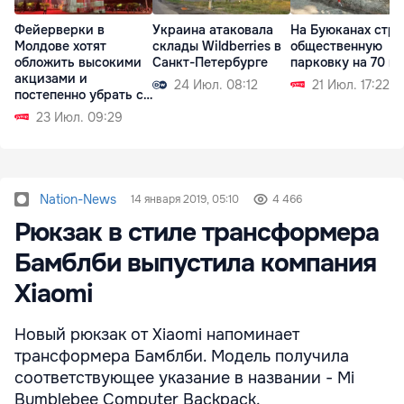
Фейерверки в
Украина атаковала
На Буюканах стро
Молдове хотят
склады Wildberries в
общественную
обложить высокими
Санкт-Петербурге
парковку на 70 м
акцизами и
24 Июл. 08:12
21 Июл. 17:22
постепенно убрать с
рынка
23 Июл. 09:29
Nation-News
14 января 2019, 05:10
4 466
Рюкзак в стиле трансформера
Бамблби выпустила компания
Xiaomi
Новый рюкзак от Xiaomi напоминает
трансформера Бамблби. Модель получила
соответствующее указание в названии - Mi
Bumblebee Computer Backpack.