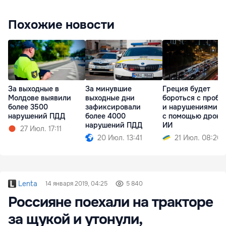
Похожие новости
За выходные в
За минувшие
Греция будет
Молдове выявили
выходные дни
бороться с пробк
более 3500
зафиксировали
и нарушениями 
нарушений ПДД
более 4000
с помощью дроно
нарушений ПДД
ИИ
27 Июл. 17:11
20 Июл. 13:41
21 Июл. 08:20
Lenta
14 января 2019, 04:25
5 840
Россияне поехали на тракторе
за щукой и утонули,