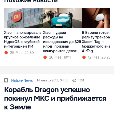
Похожие новости
Xiaomi анонсировала
Xiaomi удвоит
В Европе готовятс
крупное обновление
расходы на
релизу трекера
HyperOS с глубокой
исследования до $29
Xiaomi Tag —
интеграцией ИИ
млрд, призвав
бюджетного анал
конкурентов делать
AirTag
25 Мая. 22:39
так же
26 Фев. 19:11
12 Фев. 23:23
Nation-News
14 января 2019, 04:55
1 951
Корабль Dragon успешно
покинул МКС и приближается
к Земле