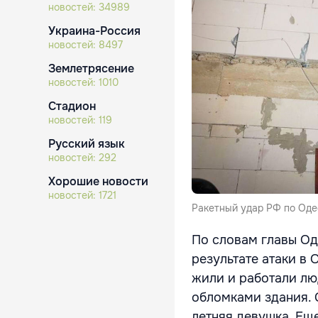
новостей:
34989
Украина-Россия
новостей:
8497
Землетрясение
новостей:
1010
Стадион
новостей:
119
Русский язык
новостей:
292
Хорошие новости
новостей:
1721
Ракетный удар РФ по Одес
По словам главы Од
результате атаки в
жили и работали лю
обломками здания. 
летняя девушка. Ещ