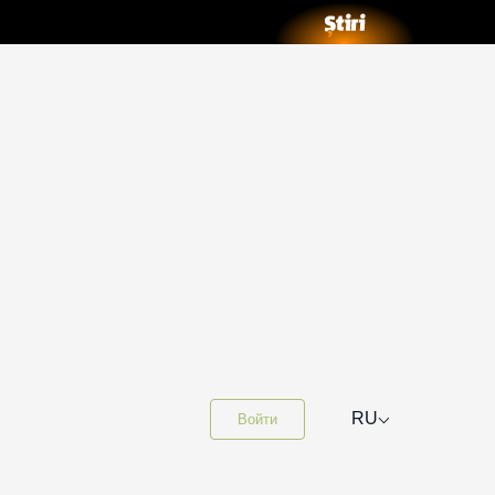
⌵
RU
Войти