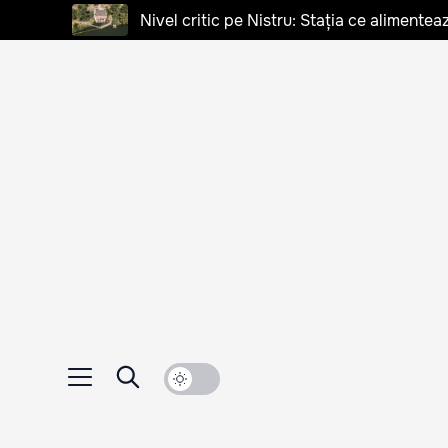
Nivel critic pe Nistru: Stația ce alimentea