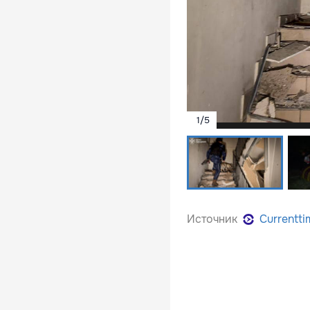
1
/
5
Источник
Currentti