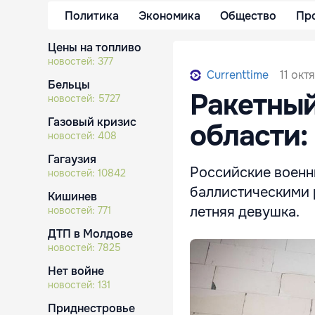
Политика
Экономика
Общество
Пр
Цены на топливо
новостей:
377
11 окт
Currenttime
Бельцы
Ракетный
новостей:
5727
Газовый кризис
области:
новостей:
408
Гагаузия
Российские военны
новостей:
10842
баллистическими р
Кишинев
летняя девушка.
новостей:
771
ДТП в Молдове
новостей:
7825
Нет войне
новостей:
131
Приднестровье