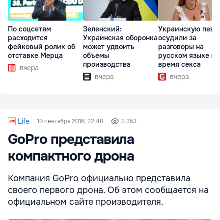
По соцсетям
Зеленский:
Украинскую певи
расходится
Украинская оборонка
осудили за
фейковый ролик об
может удвоить
разговоры на
отставке Мерца
объемы
русском языке во
производства
время секса
вчера
вчера
вчера
Life
19 сентября 2016, 22:48
3 353
GoPro представила
компактного дрона
Компания GoPro официально представила
своего первого дрона. Об этом сообщается на
официальном сайте производителя.