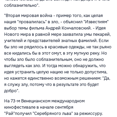
соблазнительно".
"Вторая мировая война - пример того, как целая
нация "провалилась" в зло, - объяснил "Известиям"
выбор темы фильма Андрей Кончаловский. - Идея
Нового мира в равной мере захватила умы пекарей,
учителей и представителей знатных фамилий. Если
бы зло не рядилось в красивые одежды, не так рьяно
все кидались бы в этот омут, в эту мутную реку. Но
чтобы зло было соблазнительным, оно не должно
выглядеть как зло. И тогда можно обнаружить, что
идея устранить целую нацию не только допустима,
но кажется единственно возможным решением: "Да,
я служу злу, потому что в результате это будет
добро".
На 73-м Венецианском международном
кинофестивале в начале сентября
"Рай"получил "Серебряного льва" за режиссуру.