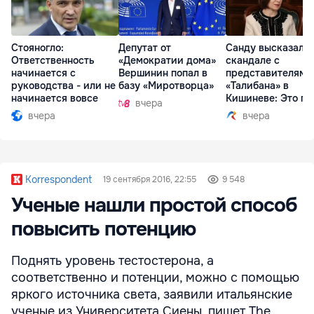
Стояногло:
Депутат от
Санду высказалас
Ответственность
«Демократии дома»
скандале с
начинается с
Вершинин попал в
представителями
руководства - или не
базу «Миротворца»
«Талибана» в
начинается вовсе
Кишиневе: Это по
вчера
вчера
вчера
Korrespondent
19 сентября 2016, 22:55
9 548
Ученые нашли простой способ
повысить потенцию
Поднять уровень тестостерона, а
соответственно и потенции, можно с помощью
яркого источника света, заявили итальянские
ученые из Университета Сиены, пишет The