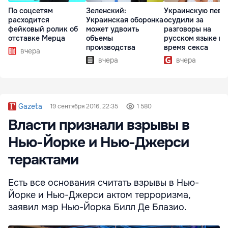
По соцсетям
Зеленский:
Украинскую певи
расходится
Украинская оборонка
осудили за
фейковый ролик об
может удвоить
разговоры на
отставке Мерца
объемы
русском языке во
производства
время секса
вчера
вчера
вчера
Gazeta
19 сентября 2016, 22:35
1 580
Власти признали взрывы в
Нью-Йорке и Нью-Джерси
терактами
Есть все основания считать взрывы в Нью-
Йорке и Нью-Джерси актом терроризма,
заявил мэр Нью-Йорка Билл Де Блазио.