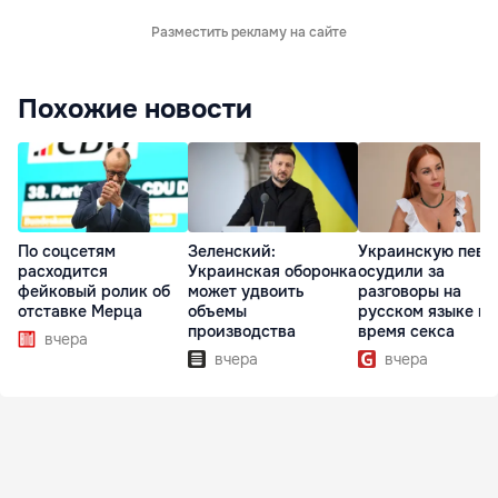
Разместить рекламу на сайте
Похожие новости
По соцсетям
Зеленский:
Украинскую певи
расходится
Украинская оборонка
осудили за
фейковый ролик об
может удвоить
разговоры на
отставке Мерца
объемы
русском языке во
производства
время секса
вчера
вчера
вчера