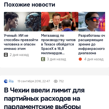
Похожие новости
Ученый: ИИ не
Мегазавод по
Разработаны очки
способен превзойти
производству чипов
расширяющие
человека и опасен
в Техасе обойдется
зрение до
именно этим
SpaceX в 16,8
инфракрасного
миллиардов
диапазона
2 дня назад
долларов
3 дня назад
4 дня назад
Ria
19 сентября 2016, 22:47
752
В Чехии ввели лимит для
партийных расходов на
парламентские выборы