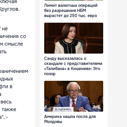
включая
Лимит валютных операций
Круглов.
без разрешения НБМ
вырастет до 250 тыс. евро
 не
ничения со
ом смысле
ать
Санду высказалась о
скандале с представителями
«Талибана» в Кишиневе: Это
граничением
позор
одных
фти в
а
 весь
а также
", -
Америка нашла посла для
Молдовы