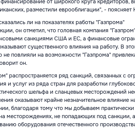
 финансирование от широкого круга кредиторов, 
иканских, разместили еврооблигации", - поясняет 
сказались ли на показателях работы "Газпрома"
ции, он отметил, что головная компания "Газпром"
нсовыми санкциями США и ЕС, а финансовые огра
оказывают существенного влияния на работу. В эт
о не повлияли на возможности "Газпрома" привлек
оворит он.
ром" распространяется ряд санкций, связанных с о
ия и услуг из ряда стран для разработки глубоков
тического шельфа и сланцевых месторождений не
чения оказывают крайне незначительное влияние н
нии, благодаря тому что мы добываем практически
 на месторождениях, не попадающих под санкции, 
ванию оборудования отечественного производства