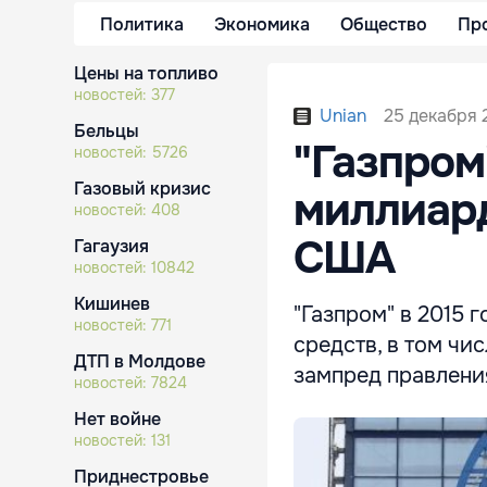
Политика
Экономика
Общество
Пр
Цены на топливо
новостей:
377
25 декабря 2
Unian
Бельцы
"Газпром
новостей:
5726
Газовый кризис
миллиард
новостей:
408
США
Гагаузия
новостей:
10842
Кишинев
"Газпром" в 2015 
новостей:
771
средств, в том чи
ДТП в Молдове
зампред правлени
новостей:
7824
Нет войне
новостей:
131
Приднестровье