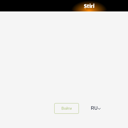
⌵
RU
Войти