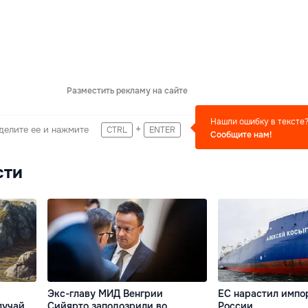
Разместить рекламу на сайте
Нашли ошибку в тексте
+
делите ее и нажмите
CTRL
ENTER
Сообщите нам!
сти
Экс-главу МИД Венгрии
ЕС нарастил импо
лучай
Сийярто заподозрили во
России