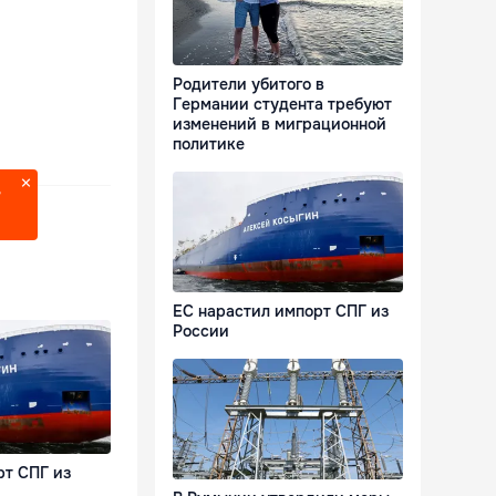
Родители убитого в
Германии студента требуют
изменений в миграционной
политике
?
ЕС нарастил импорт СПГ из
России
рт СПГ из