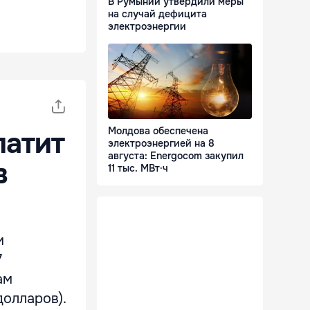
В Румынии утвердили меры
на случай дефицита
электроэнергии
Молдова обеспечена
латит
электроэнергией на 8
августа: Energocom закупил
в
11 тыс. МВт·ч
и
7
ам
долларов).