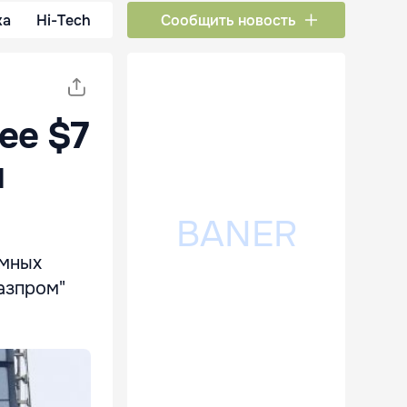
ка
Hi-Tech
Сообщить новость
ее $7
и
емных
Газпром"