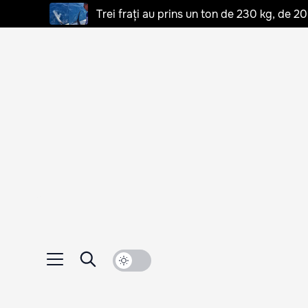
Trei frați au prins un ton de 230 kg, de 