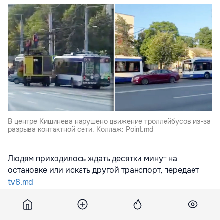
В центре Кишинева нарушено движение троллейбусов из-за
разрыва контактной сети. Коллаж: Point.md
Людям приходилось ждать десятки минут на
остановке или искать другой транспорт, передает
tv8.md
Представители примэрии сообщили, что маршруты
№1 и
№
22 в сторону Буюкан перенаправлены на ул.