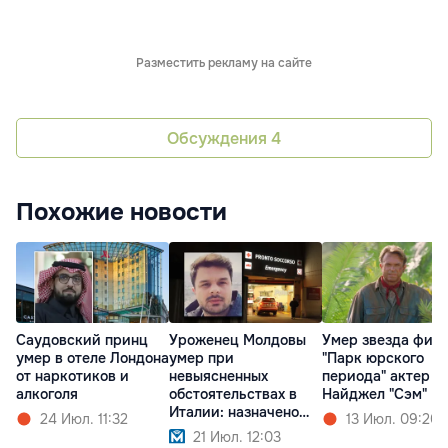
Разместить рекламу на сайте
Обсуждения
4
Похожие новости
Саудовский принц
Уроженец Молдовы
Умер звезда фил
умер в отеле Лондона
умер при
"Парк юрского
от наркотиков и
невыясненных
периода" актер
алкоголя
обстоятельствах в
Найджел "Сэм" Н
Италии: назначено
24 Июл. 11:32
13 Июл. 09:20
вскрытие
21 Июл. 12:03