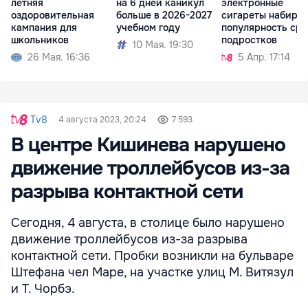
летняя
на 6 дней каникул
электронные
оздоровительная
больше в 2026-2027
сигареты набира
кампания для
учебном году
популярность ср
школьников
подростков
10 Мая. 19:30
26 Мая. 16:36
5 Апр. 17:14
Tv8
4 августа 2023, 20:24
7 593
В центре Кишинева нарушено
движение троллейбусов из-за
разрыва контактной сети
Сегодня, 4 августа, в столице было нарушено
движение троллейбусов из-за разрыва
контактной сети. Пробки возникли на бульваре
Штефана чел Маре, на участке улиц М. Витязул
и Т. Чорбэ.