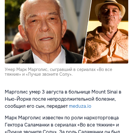
Умер Марк Марголис, сыгравший в сериалах «Во все
тяжкие» и «Лучше звоните Солу».
Марголис умер 3 августа в больнице Mount Sinai в
Нью-Йорке после непродолжительной болезни,
сообщил его сын, передает
meduza.io
Марк Марголис известен по роли наркоторговца
Гектора Саламанки в сериалах «Во все тяжкие» и
«Лучше звоните Солу». За роль Саламанки он был