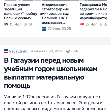
Первые учения
Американские
Гражданина Мол
"коалиции
стратосферные
задержали в Пол
желающих" пройдут в
микрошары над
во время ликвид
Польше осенью
Польшей: НАТО
нарколаборатори
испытывает
15 Июл. 07:18
27 Июл. 17:02
технологии будущего
22 Июл. 23:25
Gagauzinfo
4 августа 2023, 20:27
6 412
В Гагаузии перед новым
учебным годом школьникам
выплатят материальную
помощь
Ученики 1-12 классов из Гагаузии получат от
властей региона по 1 тысяче леев. Эти деньги
предназначены в виде материальной помощи к