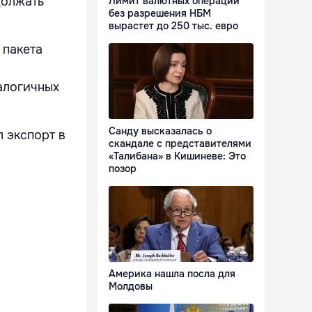
должать
Лимит валютных операций
без разрешения НБМ
вырастет до 250 тыс. евро
 пакета
налогичных
Санду высказалась о
 экспорт в
скандале с представителями
«Талибана» в Кишиневе: Это
позор
Америка нашла посла для
Молдовы