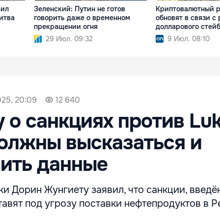
вил
Зеленский: Путин не готов
Криптовалютный р
итва
говорить даже о временном
обновят в связи с
прекращении огня
долларового стей
29 Июл. 09:32
9 Июл. 08:10
025, 20:09
12 640
 о санкциях против Luko
олжны высказаться и
ить данные
ки Дорин Жунгиету заявил, что санкции, введ
 ставят под угрозу поставки нефтепродуктов в 