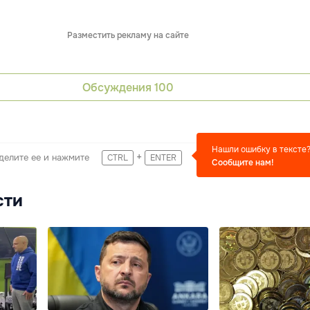
Разместить рекламу на сайте
Обсуждения
100
Нашли ошибку в тексте
+
делите ее и нажмите
CTRL
ENTER
Сообщите нам!
сти