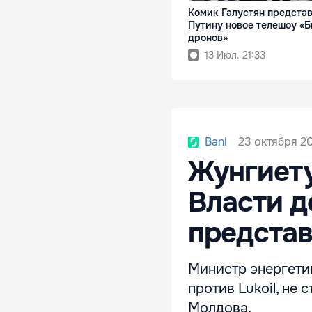
Комик Галустян предста
Путину новое телешоу «Б
дронов»
13 Июл. 21:33
23 октября 2
Bani
Жунгиету
Власти д
представ
Министр энергети
против Lukoil, не
Молдова.