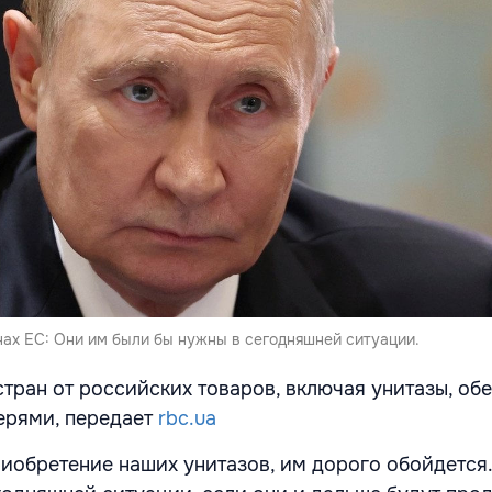
нах ЕС: Они им были бы нужны в сегодняшней ситуации.
тран от российских товаров, включая унитазы, об
ерями, передает
rbc.ua
приобретение наших унитазов, им дорого обойдется