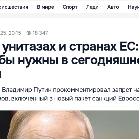
оисшествия
В мире
Спорт
Леди
Авто
Нау
25, 20:15
18 347
 унитазах и странах ЕС
бы нужны в сегодняшн
и
 Владимир Путин прокомментировал запрет на
ов, включенный в новый пакет санкций Евросо