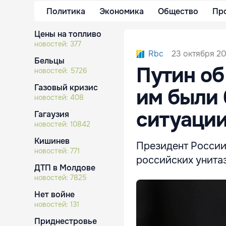
Политика
Экономика
Общество
Пр
Цены на топливо
новостей:
377
23 октября 20
Rbc
Бельцы
Путин об
новостей:
5726
Газовый кризис
им были 
новостей:
408
ситуаци
Гагаузия
новостей:
10842
Кишинев
Президент России
новостей:
771
российских унитаз
ДТП в Молдове
новостей:
7825
Нет войне
новостей:
131
Приднестровье