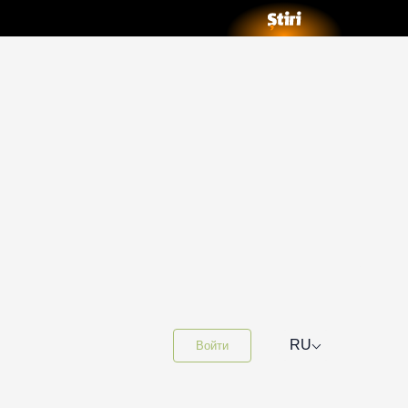
⌵
RU
Войти