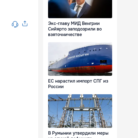
Экс-главу МИД Венгрии
Сийярто заподозрили во
взяточничестве
ЕС нарастил импорт СПГ из
России
В Румынии утвердили меры