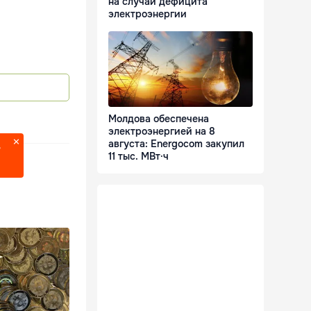
на случай дефицита
электроэнергии
Молдова обеспечена
электроэнергией на 8
августа: Energocom закупил
?
11 тыс. МВт·ч