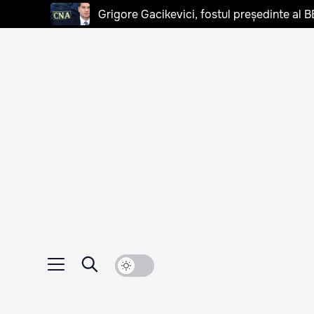
Grigore Gacikevici, fostul președinte al B