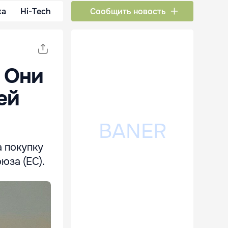
ка
Hi-Tech
Сообщить новость
: Они
ей
 покупку
юза (ЕС).