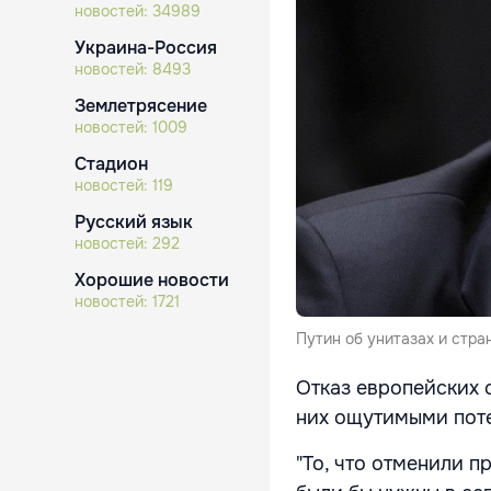
новостей:
34989
Украина-Россия
новостей:
8493
Землетрясение
новостей:
1009
Стадион
новостей:
119
Русский язык
новостей:
292
Хорошие новости
новостей:
1721
Путин об унитазах и стра
Отказ европейских с
них ощутимыми пот
"То, что отменили 