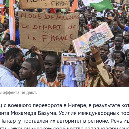
ы эффекта не дают.
 с военного переворота в Нигере, в результате ко
ента Мохамеда Базума. Усилия международных по
 На карту поставлен их авторитет в регионе. Речь ид
нту - Экономическом сообщества западноафрикан