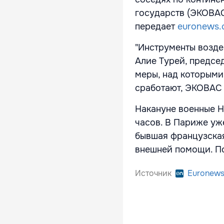
государств (ЭКОВАС)
передает
euronews.
"Инструменты возде
Алие Турей, председ
меры, над которыми
сработают, ЭКОВАС 
Накануне военные Н
часов. В Париже уже
бывшая французская
внешней помощи. По
Источник
Euronew