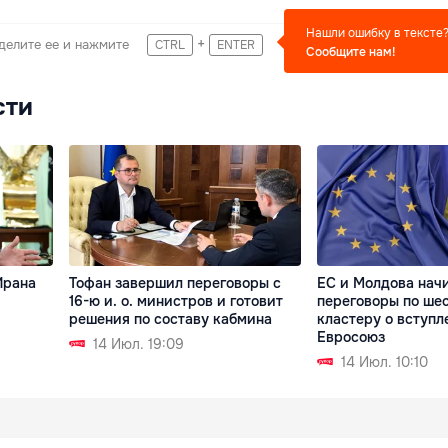
Нашли ошибку в тексте
+
делите ее и нажмите
CTRL
ENTER
Сообщите нам!
сти
Ирана
Тофан завершил переговоры с
ЕС и Молдова нач
16-ю и. о. министров и готовит
переговоры по ше
решения по составу кабмина
кластеру о вступл
Евросоюз
14 Июл. 19:09
14 Июл. 10:10