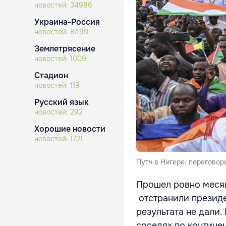
новостей:
34986
Украина-Россия
новостей:
8490
Землетрясение
новостей:
1009
Стадион
новостей:
119
Русский язык
новостей:
292
Хорошие новости
новостей:
1721
Путч в Нигере: переговор
Прошел ровно месяц
отстранили презид
результата не дали.
соседях по контине