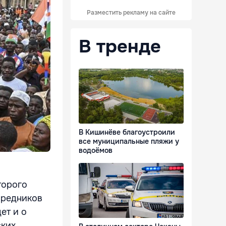
Разместить рекламу на сайте
В тренде
В Кишинёве благоустроили
все муниципальные пляжи у
водоёмов
торого
средников
ет и о
ских