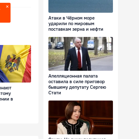
?
Атаки в Чёрном море
ударили по мировым
поставкам зерна и нефти
Апелляционная палата
оставила в силе приговор
бывшему депутату Сергею
инают
Стати
стому
ении в