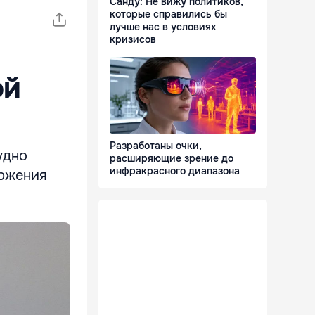
Санду: Не вижу политиков,
которые справились бы
лучше нас в условиях
кризисов
ой
Разработаны очки,
удно
расширяющие зрение до
инфракрасного диапазона
оржения