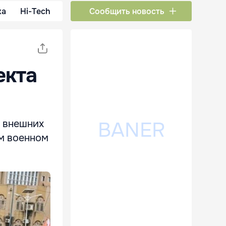
ка
Hi-Tech
Сообщить новость
екта
я внешних
м военном