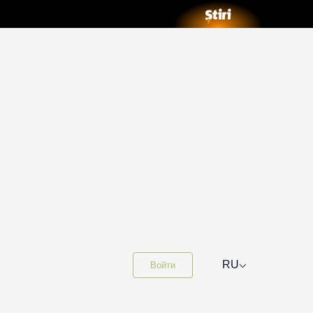
⌵
RU
Войти