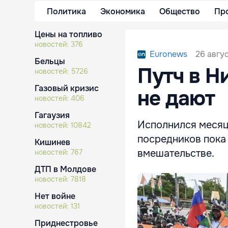
Политика
Экономика
Общество
Пр
Цены на топливо
новостей:
376
26 авгус
Euronews
Бельцы
Путч в Н
новостей:
5726
Газовый кризис
не дают
новостей:
406
Гагаузия
Исполнился месяц
новостей:
10842
посредников пока
Кишинев
вмешательстве.
новостей:
767
ДТП в Молдове
новостей:
7818
Нет войне
новостей:
131
Приднестровье