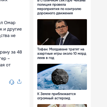
В столичном секторе Чеканы
полиция провела
мероприятия по контролю
дорожного движения
ил Омар
к и другие
ства не
Тофан: Молдаване тратят на
рану за 48
азартные игры около 10 млрд
леев в год
гер –
ая от
К Земле приближается
огромный астероид