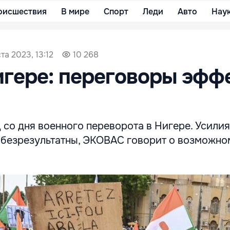
оисшествия
В мире
Спорт
Леди
Авто
Нау
та 2023, 13:12
10 268
игере: переговоры эфф
 со дня военного переворота в Нигере. Усили
 безрезультатны, ЭКОВАС говорит о возможно