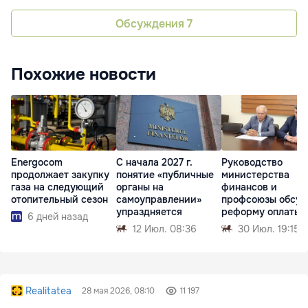
Обсуждения
7
Похожие новости
Energocom
С начала 2027 г.
Руководство
продолжает закупку
понятие «публичные
министерства
газа на следующий
органы на
финансов и
отопительный сезон
самоуправлении»
профсоюзы обсуд
упраздняется
реформу оплаты
6 дней назад
труда
12 Июл. 08:36
30 Июл. 19:15
Realitatea
28 мая 2026, 08:10
11 197