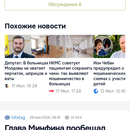
Обсуждения
6
Похожие новости
Депутат: В больницах
Ион Чебан
НКМС советует
Молдовы не хватает
предупредил о
пациентам сохранять
перчаток, шприцов и
мошеннических
чеки: так выявляют
ваты
схемах с участие
мошенничество в
детей
больницах
17 Июл. 15:29
12 Июл. 12:45
17 Июл. 17:24
Infotag
28 мая 2026, 08:18
14 504
Глава Минфина пообещал