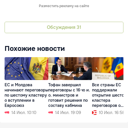
Разместить рекламу на сайте
Обсуждения
31
Похожие новости
ЕС и Молдова
Тофан завершил
Все страны ЕС
начинают переговоры
переговоры с 16-ю и.
поддержали
по шестому кластеру
о. министров и
открытие шестого
о вступлении в
готовит решения по
кластера
Евросоюз
составу кабмина
переговоров о
вступлении Молд
14 Июл. 10:10
14 Июл. 19:09
10 Июл. 16:58