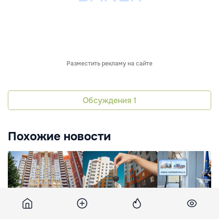
Разместить рекламу на сайте
Обсуждения
1
Похожие новости
Продажи жилья в
Молдаванину нужно
В Молдове созда
Молдове рухнули, но
более 12 лет зарплат
«Руководство для
квартиры не
для покупки
покупателей» для