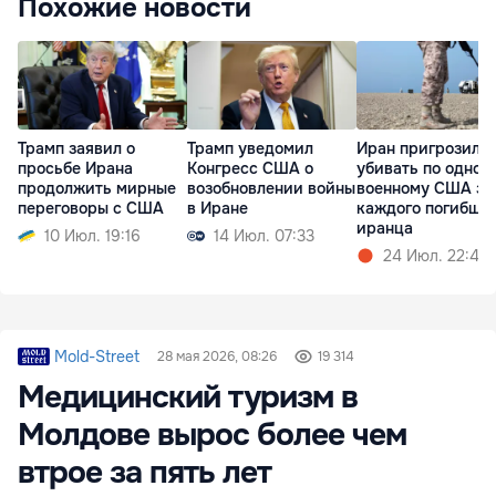
Похожие новости
Трамп заявил о
Трамп уведомил
Иран пригрозил
просьбе Ирана
Конгресс США о
убивать по одном
продолжить мирные
возобновлении войны
военному США за
переговоры с США
в Иране
каждого погибше
иранца
10 Июл. 19:16
14 Июл. 07:33
24 Июл. 22:48
Mold-Street
28 мая 2026, 08:26
19 314
Медицинский туризм в
Молдове вырос более чем
втрое за пять лет