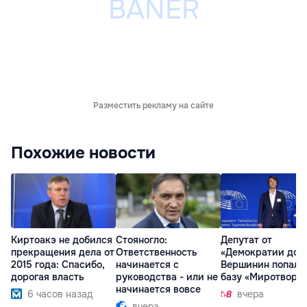
Разместить рекламу на сайте
Похожие новости
Киртоакэ не добился
Стояногло:
Депутат от
прекращения дела от
Ответственность
«Демократии дом
2015 года: Спасибо,
начинается с
Вершинин попал 
дорогая власть
руководства - или не
базу «Миротворц
начинается вовсе
6 часов назад
вчера
вчера