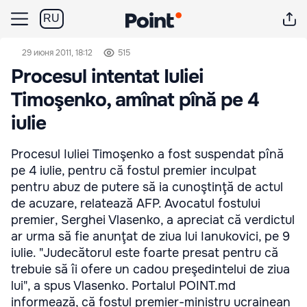
RU
29 июня 2011, 18:12
515
Procesul intentat Iuliei
Timoşenko, amînat pînă pe 4
iulie
Procesul Iuliei Timoşenko a fost suspendat pînă
pe 4 iulie, pentru că fostul premier inculpat
pentru abuz de putere să ia cunoştinţă de actul
de acuzare, relatează AFP. Avocatul fostului
premier, Serghei Vlasenko, a apreciat că verdictul
ar urma să fie anunţat de ziua lui Ianukovici, pe 9
iulie. "Judecătorul este foarte presat pentru că
trebuie să îi ofere un cadou preşedintelui de ziua
lui", a spus Vlasenko. Portalul POINT.md
informează, că fostul premier-ministru ucrainean