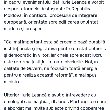
În cadrul evenimentului dat, Iurie Leanca a vorbit
despre reformele desfăşurate în Republica
Moldova, în contextul procesului de integrare
europeană, orientate spre edificarea unui stat
modern şi prosper.
“Cel mai important este să creem o bază durabilă
instituţională şi legislativă pentru un stat puternic
şi democratic în viitor, iar cheia spre acest lucru
este reforma justiţiei la toate nivelurile. Noi, în
calitate de Guvern, ne focusăm toată energia
pentru a realiza această reformă”, a mai spus
ministrul.
Ulterior, Iurie Leancă a avut o întrevedere cu
omologul său maghiar, dl János Martonyi, cu care
a abordat mai multe subiecte privind cooperarea