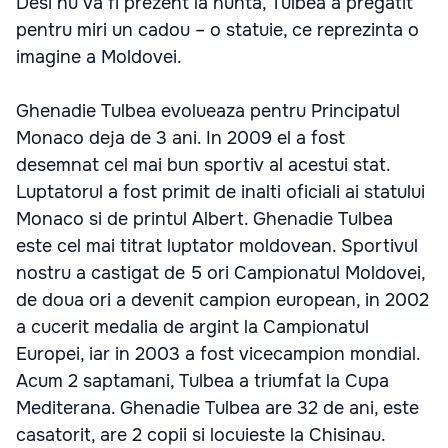
Desi nu va fi prezent la nunta, Tulbea a pregatit
pentru miri un cadou – o statuie, ce reprezinta o
imagine a Moldovei.
Ghenadie Tulbea evolueaza pentru Principatul
Monaco deja de 3 ani. In 2009 el a fost
desemnat cel mai bun sportiv al acestui stat.
Luptatorul a fost primit de inalti oficiali ai statului
Monaco si de printul Albert. Ghenadie Tulbea
este cel mai titrat luptator moldovean. Sportivul
nostru a castigat de 5 ori Campionatul Moldovei,
de doua ori a devenit campion european, in 2002
a cucerit medalia de argint la Campionatul
Europei, iar in 2003 a fost vicecampion mondial.
Acum 2 saptamani, Tulbea a triumfat la Cupa
Mediterana. Ghenadie Tulbea are 32 de ani, este
casatorit, are 2 copii si locuieste la Chisinau.