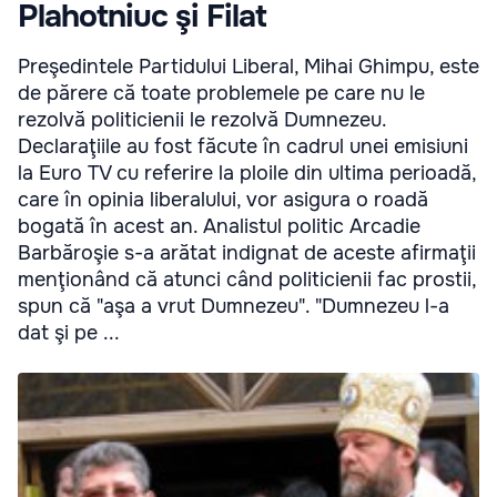
Plahotniuc şi Filat
Preşedintele Partidului Liberal, Mihai Ghimpu, este
de părere că toate problemele pe care nu le
rezolvă politicienii le rezolvă Dumnezeu.
Declaraţiile au fost făcute în cadrul unei emisiuni
la Euro TV cu referire la ploile din ultima perioadă,
care în opinia liberalului, vor asigura o roadă
bogată în acest an. Analistul politic Arcadie
Barbăroşie s-a arătat indignat de aceste afirmaţii
menţionând că atunci când politicienii fac prostii,
spun că "aşa a vrut Dumnezeu". "Dumnezeu l-a
dat şi pe ...