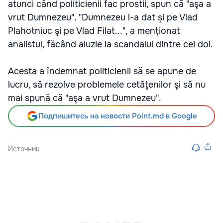
atunci când politicienii fac prostii, spun că "aşa a
vrut Dumnezeu". "Dumnezeu l-a dat şi pe Vlad
Plahotniuc şi pe Vlad Filat...", a menţionat
analistul, făcând aluzie la scandalul dintre cei doi.
Acesta a îndemnat politicienii să se apune de
lucru, să rezolve problemele cetăţenilor şi să nu
mai spună că "aşa a vrut Dumnezeu".
Подпишитесь на новости Point.md в Google
Источник