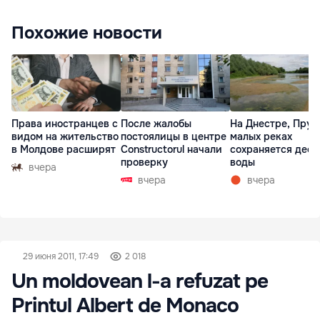
Похожие новости
Права иностранцев с
После жалобы
На Днестре, Прут
видом на жительство
постоялицы в центре
малых реках
в Молдове расширят
Constructorul начали
сохраняется деф
проверку
воды
вчера
вчера
вчера
29 июня 2011, 17:49
2 018
Un moldovean l-a refuzat pe
Printul Albert de Monaco