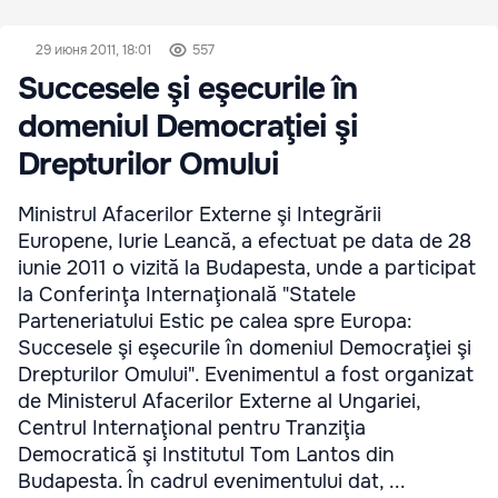
29 июня 2011, 18:01
557
Succesele şi eşecurile în
domeniul Democraţiei şi
Drepturilor Omului
Ministrul Afacerilor Externe şi Integrării
Europene, Iurie Leancă, a efectuat pe data de 28
iunie 2011 o vizită la Budapesta, unde a participat
la Conferinţa Internaţională "Statele
Parteneriatului Estic pe calea spre Europa:
Succesele şi eşecurile în domeniul Democraţiei şi
Drepturilor Omului". Evenimentul a fost organizat
de Ministerul Afacerilor Externe al Ungariei,
Centrul Internaţional pentru Tranziţia
Democratică şi Institutul Tom Lantos din
Budapesta. În cadrul evenimentului dat, ...