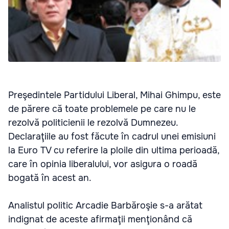
Preşedintele Partidului Liberal, Mihai Ghimpu, este
de părere că toate problemele pe care nu le
rezolvă politicienii le rezolvă Dumnezeu.
Declaraţiile au fost făcute în cadrul unei emisiuni
la Euro TV cu referire la ploile din ultima perioadă,
care în opinia liberalului, vor asigura o roadă
bogată în acest an.
Analistul politic Arcadie Barbăroşie s-a arătat
indignat de aceste afirmaţii menţionând că