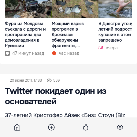
Фура из Молдовы
Мощный взрыв
В Днестре утонул 
съехала с дороги и
прогремел в
летний подросток
протаранила два
Крокмазе:
купание в этом м
домовладения в
обнаружены
запрещено
Румынии
фрагменты,
вчера
предположительно,
47 минут назад
час назад
дрона
29 июня 2011, 17:33
559
Twitter покидает один из
основателей
37-летний Кристофер Айзек «Биз» Стоун (Biz
Stone), один из основателей Twitter-а, решил
покинуть сервис микроблогов, сообщает