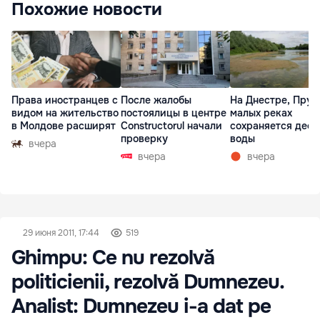
Похожие новости
Права иностранцев с
После жалобы
На Днестре, Прут
видом на жительство
постоялицы в центре
малых реках
в Молдове расширят
Constructorul начали
сохраняется деф
проверку
воды
вчера
вчера
вчера
29 июня 2011, 17:44
519
Ghimpu: Ce nu rezolvă
politicienii, rezolvă Dumnezeu.
Analist: Dumnezeu i-a dat pe