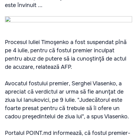
este învinuit ...
Procesul Iuliei Timoşenko a fost suspendat pînă
pe 4 iulie, pentru că fostul premier inculpat
pentru abuz de putere să ia cunoştinţă de actul
de acuzare, relatează AFP.
Avocatul fostului premier, Serghei Vlasenko, a
apreciat că verdictul ar urma să fie anunţat de
ziua lui Ianukovici, pe 9 iulie. "Judecătorul este
foarte presat pentru că trebuie să îi ofere un
cadou preşedintelui de ziua lui", a spus Vlasenko.
Portalul POINT.md informează, că fostul premier-