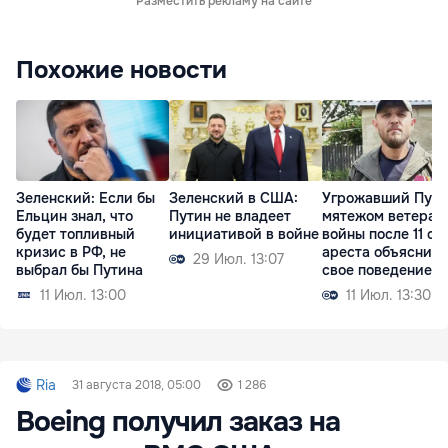
Разместить рекламу на сайте
Похожие новости
Зеленский: Если бы
Зеленский в США:
Угрожавший Пути
Ельцин знал, что
Путин не владеет
мятежом ветеран
будет топливный
инициативой в войне
войны после 11 су
кризис в РФ, не
ареста объяснил
29 Июл. 13:07
выбрал бы Путина
свое поведение
11 Июл. 13:00
11 Июл. 13:30
Ria
31 августа 2018, 05:00
1 286
Boeing получил заказ на