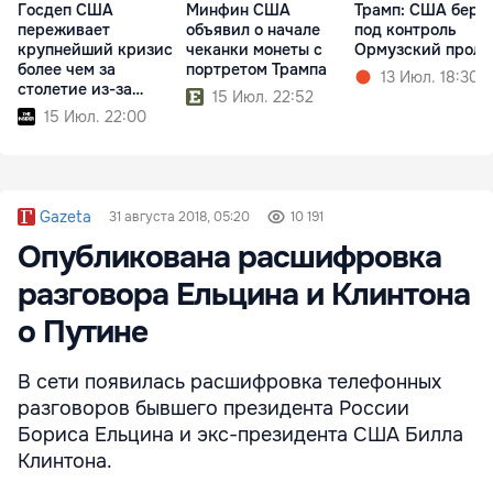
Госдеп США
Минфин США
Трамп: США беру
переживает
объявил о начале
под контроль
крупнейший кризис
чеканки монеты с
Ормузский проли
более чем за
портретом Трампа
13 Июл. 18:30
столетие из-за
15 Июл. 22:52
реформ Трампа
15 Июл. 22:00
Gazeta
31 августа 2018, 05:20
10 191
Опубликована расшифровка
разговора Ельцина и Клинтона
о Путине
В сети появилась расшифровка телефонных
разговоров бывшего президента России
Бориса Ельцина и экс-президента США Билла
Клинтона.