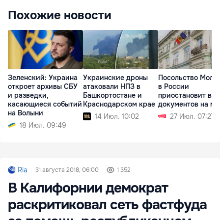
Похожие новости
Зеленский: Украина
Украинские дроны
Посольство Молд
откроет архивы СБУ
атаковали НПЗ в
в России
и разведки,
Башкортостане и
приостановит вы
касающиеся событий
Краснодарском крае
документов на ме
на Волыни
14 Июл. 10:02
27 Июл. 07:27
18 Июл. 09:49
Ria
31 августа 2018, 06:00
1 352
В Калифорнии демократ
раскритиковал сеть фастфуда