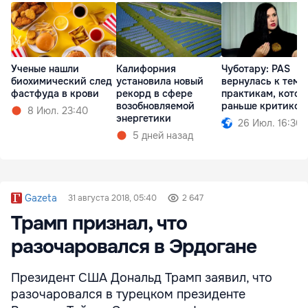
Ученые нашли
Калифорния
Чуботару: PAS
биохимический след
установила новый
вернулась к тем
фастфуда в крови
рекорд в сфере
практикам, котор
возобновляемой
раньше критиков
8 Июл. 23:40
энергетики
26 Июл. 16:30
5 дней назад
Gazeta
31 августа 2018, 05:40
2 647
Трамп признал, что
разочаровался в Эрдогане
Президент США Дональд Трамп заявил, что
разочаровался в турецком президенте