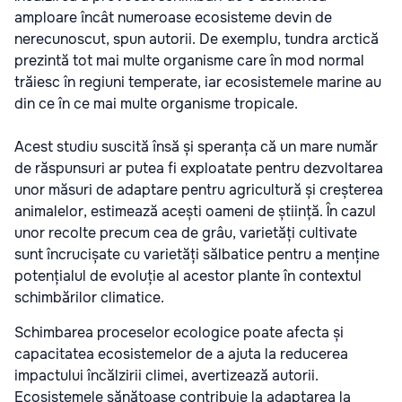
amploare încât numeroase ecosisteme devin de
nerecunoscut, spun autorii. De exemplu, tundra arctică
prezintă tot mai multe organisme care în mod normal
trăiesc în regiuni temperate, iar ecosistemele marine au
din ce în ce mai multe organisme tropicale.
Acest studiu suscită însă și speranța că un mare număr
de răspunsuri ar putea fi exploatate pentru dezvoltarea
unor măsuri de adaptare pentru agricultură și creșterea
animalelor, estimează acești oameni de știință. În cazul
unor recolte precum cea de grâu, varietăți cultivate
sunt încrucișate cu varietăți sălbatice pentru a menține
potențialul de evoluție al acestor plante în contextul
schimbărilor climatice.
Schimbarea proceselor ecologice poate afecta și
capacitatea ecosistemelor de a ajuta la reducerea
impactului încălzirii climei, avertizează autorii.
Ecosistemele sănătoase contribuie la adaptarea la