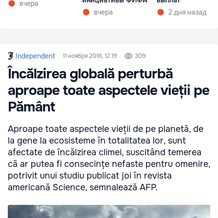
вчера
вчера
2 дня назад
Independent
11 ноября 2016, 12:19
309
Încălzirea globală perturbă
aproape toate aspectele vieții pe
Pământ
Aproape toate aspectele vieții de pe planetă, de
la gene la ecosisteme în totalitatea lor, sunt
afectate de încălzirea climei, suscitând temerea
că ar putea fi consecințe nefaste pentru omenire,
potrivit unui studiu publicat joi în revista
americană Science, semnalează AFP.