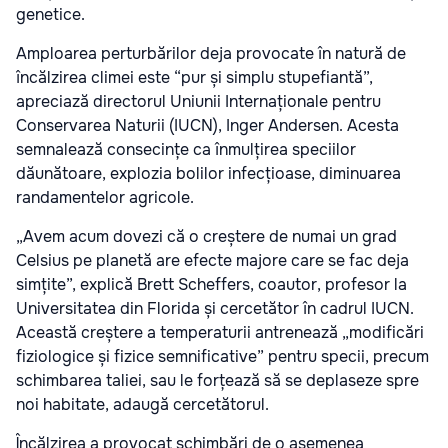
genetice.
Amploarea perturbărilor deja provocate în natură de
încălzirea climei este “pur și simplu stupefiantă”,
apreciază directorul Uniunii Internaționale pentru
Conservarea Naturii (IUCN), Inger Andersen. Acesta
semnalează consecințe ca înmulțirea speciilor
dăunătoare, explozia bolilor infecțioase, diminuarea
randamentelor agricole.
„Avem acum dovezi că o creștere de numai un grad
Celsius pe planetă are efecte majore care se fac deja
simțite”, explică Brett Scheffers, coautor, profesor la
Universitatea din Florida și cercetător în cadrul IUCN.
Această creștere a temperaturii antrenează „modificări
fiziologice și fizice semnificative” pentru specii, precum
schimbarea taliei, sau le forțează să se deplaseze spre
noi habitate, adaugă cercetătorul.
Încălzirea a provocat schimbări de o asemenea