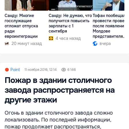
Санду: Многие
Санду: Не думаю, что
Тофан пообещал
госслужащие
получится повысить
провести провер
отложат отпуска
зарплаты с 1
после появления 
ради
сентября
Молдове
евроинтеграции
представителя
4 часа назад
Южной Осетии
20 минут назад
вчера
Point
11 ноября 2016, 12:14
6 146
Пожар в здании столичного
завода распространяется на
другие этажи
Огонь в здании столичного завода сложно
локализовать. По последней информации,
пожар продолжает распространяться,