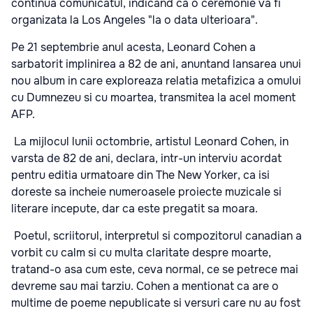
continua comunicatul, indicand ca o ceremonie va fi
organizata la Los Angeles "la o data ulterioara".
Pe 21 septembrie anul acesta, Leonard Cohen a
sarbatorit implinirea a 82 de ani, anuntand lansarea unui
nou album in care exploreaza relatia metafizica a omului
cu Dumnezeu si cu moartea, transmitea la acel moment
AFP.
La mijlocul lunii octombrie, artistul Leonard Cohen, in
varsta de 82 de ani, declara, intr-un interviu acordat
pentru editia urmatoare din The New Yorker, ca isi
doreste sa incheie numeroasele proiecte muzicale si
literare incepute, dar ca este pregatit sa moara.
Poetul, scriitorul, interpretul si compozitorul canadian a
vorbit cu calm si cu multa claritate despre moarte,
tratand-o asa cum este, ceva normal, ce se petrece mai
devreme sau mai tarziu. Cohen a mentionat ca are o
multime de poeme nepublicate si versuri care nu au fost