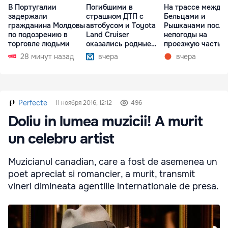
В Португалии
Погибшими в
На трассе между
задержали
страшном ДТП с
Бельцами и
гражданина Молдовы
автобусом и Toyota
Рышканами после
по подозрению в
Land Cruiser
непогоды на
торговле людьми
оказались родные
проезжую часть
братья
упали деревья
28 минут назад
вчера
вчера
Perfecte
11 ноября 2016, 12:12
496
Doliu in lumea muzicii! A murit
un celebru artist
Muzicianul canadian, care a fost de asemenea un
poet apreciat si romancier, a murit, transmit
vineri dimineata agentiile internationale de presa.