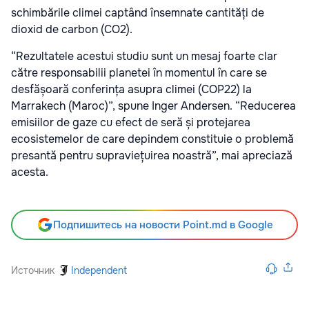
schimbările climei captând însemnate cantități de
dioxid de carbon (CO2).
“Rezultatele acestui studiu sunt un mesaj foarte clar
către responsabilii planetei în momentul în care se
desfășoară conferința asupra climei (COP22) la
Marrakech (Maroc)”, spune Inger Andersen. “Reducerea
emisiilor de gaze cu efect de seră și protejarea
ecosistemelor de care depindem constituie o problemă
presantă pentru supraviețuirea noastră”, mai apreciază
acesta.
Подпишитесь на новости Point.md в Google
Источник
Independent