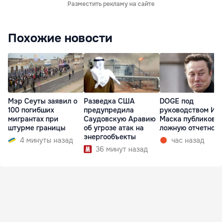
Разместить рекламу на сайте
Похожие новости
Мэр Сеуты заявил о
Разведка США
DOGE под
100 погибших
предупредила
руководством Ил
мигрантах при
Саудовскую Аравию
Маска публикова
штурме границы
об угрозе атак на
ложную отчетнос
энергообъекты
4 минуты назад
час назад
36 минут назад