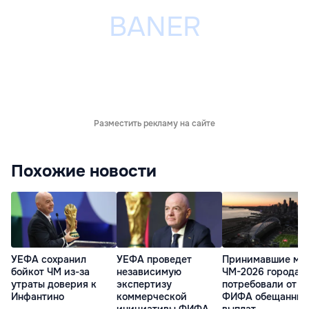
Разместить рекламу на сайте
Похожие новости
УЕФА сохранил
УЕФА проведет
Принимавшие ма
бойкот ЧМ из-за
независимую
ЧМ-2026 города 
утраты доверия к
экспертизу
потребовали от
Инфантино
коммерческой
ФИФА обещанных
инициативы ФИФА
выплат