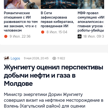
Романтические
В Сети
МВФ провел
отношения с ИИ
зафиксирована
симуляцию «ИИ-
развиваются по тем
первая кибератака,
апокалипсиса»:
же законам, что и с
проведенная ИИ
главная угроза - 
человеком
роботы-убийцы
8 Июл. 15:04
9 Июл. 22:36
18 Июл. 09:36
Logos
9 мая 2026, 20:45
11 822
Жунгиету оценил перспективы
добычи нефти и газа в
Молдове
Министр энергетики Дорин Жунгиету
совершил визит на нефтяное месторождение в
Вэлень (Кагульский район) для оценки