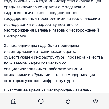
году. В июне 2024 года министерство окружающей
среды заключило контракты с Молдавским
гидрогеологическим экспедиционным
государственным предприятием на геологические
исследования и разработку нефтяного
месторождения Вэлень и газовых месторождений
Викторовка.
За последние два года были проведены
инвентаризация и техническая оценка
существующей инфраструктуры, проверка качества
добываемой нефти совместно со
специализированными лабораториями и
компаниями из Румынии, а также модернизация
некоторых участков инфраструктуры.
В настоящее время на месторождении Вэлень
ежедневно работают 18 насосов для добычи нефти, а
объем добычи достигает примерно 300 тонн нефти в
месяц. Кроме того, на месторождении Викторовка