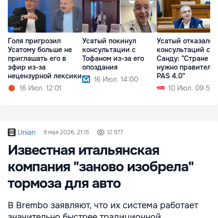
Голя пригрозил
Усатый покинул
Усатый отказался
Усатому больше не
консультации с
консультаций с
приглашать его в
Тофаном из-за его
Санду: "Стране не
эфир из-за
опоздания
нужно правитель
нецензурной лексики
PAS 4.0"
16 Июл. 14:00
16 Июл. 12:01
10 Июл. 09:50
Unian
9 мая 2026, 21:15
12 977
Известная итальянская
компания "заново изобрела"
тормоза для авто
В Brembo заявляют, что их система работает
значительно быстрее традиционной