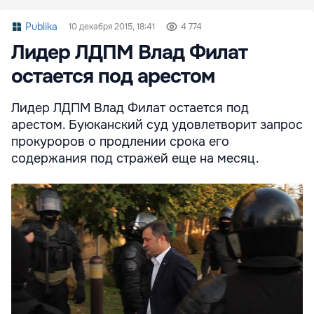
Publika
10 декабря 2015, 18:41
4 774
Лидер ЛДПМ Влад Филат
остается под арестом
Лидер ЛДПМ Влад Филат остается под
арестом. Буюканский суд удовлетворит запрос
прокуроров о продлении срока его
содержания под стражей еще на месяц.