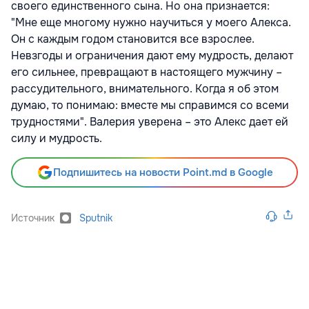
своего единственного сына. Но она признается:
"Мне еще многому нужно научиться у моего Алекса.
Он с каждым годом становится все взрослее.
Невзгоды и ограничения дают ему мудрость, делают
его сильнее, превращают в настоящего мужчину –
рассудительного, внимательного. Когда я об этом
думаю, то понимаю: вместе мы справимся со всеми
трудностями". Валерия уверена – это Алекс дает ей
силу и мудрость.
Подпишитесь на новости Point.md в Google
Источник
Sputnik