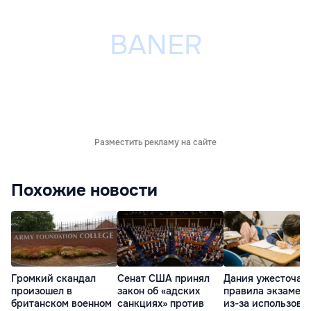
Разместить рекламу на сайте
Похожие новости
Громкий скандал
Сенат США принял
Дания ужесточае
произошел в
закон об «адских
правила экзамен
британском военном
санкциях» против
из-за использова