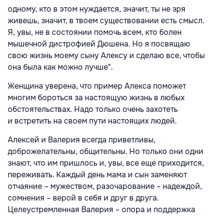
одному, кто в этом нуждается, значит, ты не зря
живешь, значит, в твоем существовании есть смысл.
Я, увы, не в состоянии помочь всем, кто болен
мышечной дистрофией Дюшена. Но я посвящаю
свою жизнь моему сыну Алексу и сделаю все, чтобы
она была как можно лучше".
Женщина уверена, что пример Алекса поможет
многим бороться за настоящую жизнь в любых
обстоятельствах. Надо только очень захотеть
и встретить на своем пути настоящих людей.
Алексей и Валерия всегда приветливы,
доброжелательны, общительны. Но только они одни
знают, что им пришлось и, увы, все еще приходится,
переживать. Каждый день мама и сын заменяют
отчаяние – мужеством, разочарование – надеждой,
сомнения – верой в себя и друг в друга.
Целеустремленная Валерия – опора и поддержка