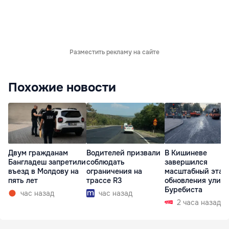
Разместить рекламу на сайте
Похожие новости
Двум гражданам
Водителей призвали
В Кишиневе
Бангладеш запретили
соблюдать
завершился
въезд в Молдову на
ограничения на
масштабный этап
пять лет
трассе R3
обновления улиц
Буребиста
час назад
час назад
2 часа назад