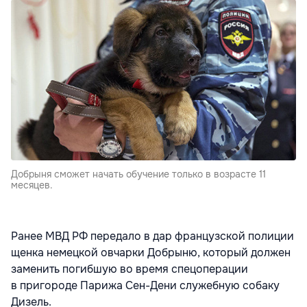
Добрыня сможет начать обучение только в возрасте 11
месяцев.
Ранее МВД РФ передало в дар французской полиции
щенка немецкой овчарки Добрыню, который должен
заменить погибшую во время спецоперации
в пригороде Парижа Сен-Дени служебную собаку
Дизель.