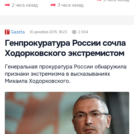
РФ
2 часа назад
3 часа назад
Gazeta
10 декабря 2015, 18:23
2 004
Генпрокуратура России сочла
Ходорковского экстремистом
Генеральная прокуратура России обнаружила
признаки экстремизма в высказываниях
Михаила Ходорковского.