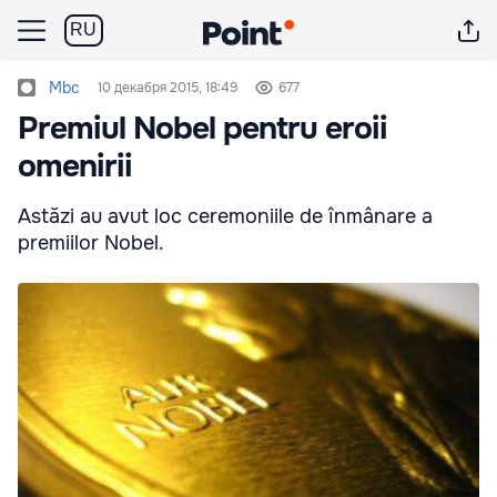
RU
Mbc
10 декабря 2015, 18:49
677
Premiul Nobel pentru eroii
omenirii
Astăzi au avut loc ceremoniile de înmânare a
premiilor Nobel.