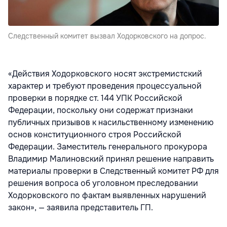
Следственный комитет вызвал Ходорковского на допрос.
«Действия Ходорковского носят экстремистский
характер и требуют проведения процессуальной
проверки в порядке ст. 144 УПК Российской
Федерации, поскольку они содержат признаки
публичных призывов к насильственному изменению
основ конституционного строя Российской
Федерации. Заместитель генерального прокурора
Владимир Малиновский принял решение направить
материалы проверки в Следственный комитет РФ для
решения вопроса об уголовном преследовании
Ходорковского по фактам выявленных нарушений
закон», — заявила представитель ГП.