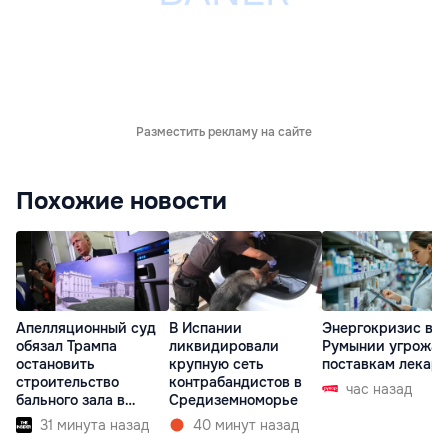
Разместить рекламу на сайте
Похожие новости
Апелляционный суд
В Испании
Энергокризис в
обязал Трампа
ликвидировали
Румынии угрожае
остановить
крупную сеть
поставкам лекарс
строительство
контрабандистов в
час назад
бального зала в
Средиземноморье
Белом доме
31 минута назад
40 минут назад