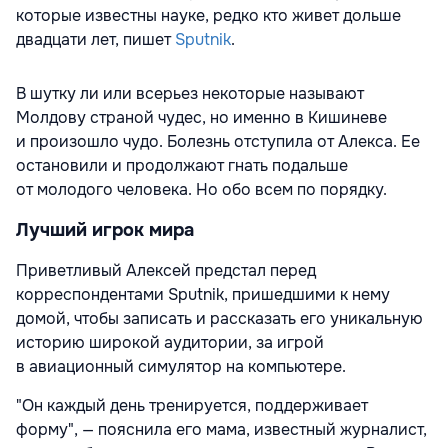
которые известны науке, редко кто живет дольше
двадцати лет, пишет
Sputnik
.
В шутку ли или всерьез некоторые называют
Молдову страной чудес, но именно в Кишиневе
и произошло чудо. Болезнь отступила от Алекса. Ее
остановили и продолжают гнать подальше
от молодого человека. Но обо всем по порядку.
Лучший игрок мира
Приветливый Алексей предстал перед
корреспондентами Sputnik, пришедшими к нему
домой, чтобы записать и рассказать его уникальную
историю широкой аудитории, за игрой
в авиационный симулятор на компьютере.
"Он каждый день тренируется, поддерживает
форму", — пояснила его мама, известный журналист,