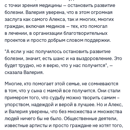
с точки зрения медицины — остановить развитие
болезни. Валерия уверена, что в этом огромная
заслуга как самого Алекса, так и многих, многих
граждан, включая медиков — тех, кто помогал
в лечении, в организации благотворительных
проектов и просто добрым словом поддержки.
"А если у нас получилось остановить развитие
болезни, значит, есть шанс и на выздоровление. Это
будет трудно, но я верю, что у нас получится", —
сказала Валерия.
Многие, кто помогает этой семье, не сомневаются
в том, что у сына с мамой все получится. Они стали
примером того, что судьбу можно творить самим –
упорством, надеждой и верой в лучшее. Но и Алекс,
и Валерия уверены, что без множества и множества
людей ничего бы не было. Общественные деятели,
известные артисты и просто граждане не хотят того,