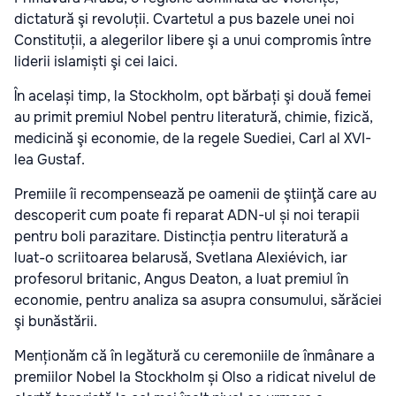
dictatură şi revoluții. Cvartetul a pus bazele unei noi
Constituții, a alegerilor libere şi a unui compromis între
liderii islamiști şi cei laici.
În același timp, la Stockholm, opt bărbați şi două femei
au primit premiul Nobel pentru literatură, chimie, fizică,
medicină şi economie, de la regele Suediei, Carl al XVI-
lea Gustaf.
Premiile îi recompensează pe oamenii de ştiinţă care au
descoperit cum poate fi reparat ADN-ul și noi terapii
pentru boli parazitare. Distincția pentru literatură a
luat-o scriitoarea belarusă, Svetlana Alexiévich, iar
profesorul britanic, Angus Deaton, a luat premiul în
economie, pentru analiza sa asupra consumului, sărăciei
şi bunăstării.
Menționăm că în legătură cu ceremoniile de înmânare a
premiilor Nobel la Stockholm și Olso a ridicat nivelul de