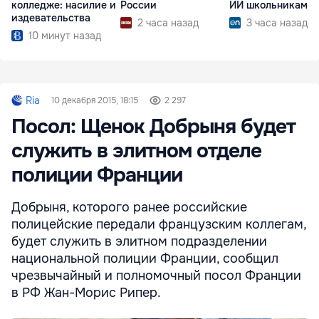
колледже: насилие и
России
ИИ школьниками
издевательства
2 часа назад
3 часа назад
10 минут назад
Ria
10 декабря 2015, 18:15
2 297
Посол: Щенок Добрыня будет
служить в элитном отделе
полиции Франции
Добрыня, которого ранее российские
полицейские передали французским коллегам,
будет служить в элитном подразделении
национальной полиции Франции, сообщил
чрезвычайный и полномочный посол Франции
в РФ Жан-Морис Рипер.