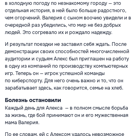
в холодную погоду по незнакомому городу — это
отдельная история, в ней было больше радостного,
чем огорчений. Валерия с сыном воочию увидели и в
очередной раз убедились, что мир не без добрых
людей. Это согревало их и рождало надежду.
И результат поездки не заставил себя ждать. После
демонстрации своих способностей многочисленной
аудитории и судьям Алекс был приглашен на работу
в одну из компаний по производству компьютерных
игр. Теперь он — игрок успешной команды
по киберспорту. Для него очень важно и то, что он
зарабатывает здесь, как говорится, семье на хлеб.
Болезнь остановили
Каждый день для Алекса — в полном смысле борьба
за жизнь, где бой принимают он и его мужественная
мама Валерия.
По ее словам, ей с Алексом удалось невозможное