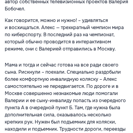
автор собственных телевизионных проектов Валерия
Бобочел.
Как говорится, можно и нужно! – удивляться
и восхищаться. Алекс — трехкратный чемпион мира
по киберспорту. В последний раз на чемпионат,
который обычно проводится в интерактивном
режиме, они с Валерией отправились в Москву.
Мама и тогда и сейчас готова на все ради своего
сына. Рискнули – поехали. Специально раздобыли
более комфортную инвалидную коляску – Алекс
самостоятельно не передвигается. По дороге и в
Москве совершенно незнакомые люди помогали
Валерии и ее сыну-инвалиду попасть из очередного
пункта А в очередной пункт Б. Там, где нужна была
дополнительная сила, оказывалось несколько
крепких рук. Нужен был подъемник для коляски,
находили и подъемник. Трудности дороги, переезды