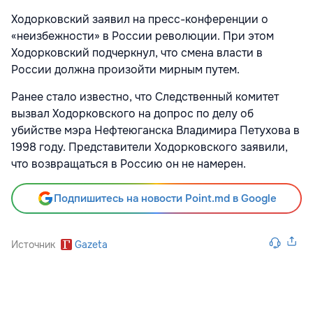
Ходорковский заявил на пресс-конференции о
«неизбежности» в России революции. При этом
Ходорковский подчеркнул, что смена власти в
России должна произойти мирным путем.
Ранее стало известно, что Следственный комитет
вызвал Ходорковского на допрос по делу об
убийстве мэра Нефтеюганска Владимира Петухова в
1998 году. Представители Ходорковского заявили,
что возвращаться в Россию он не намерен.
Подпишитесь на новости Point.md в Google
Источник
Gazeta