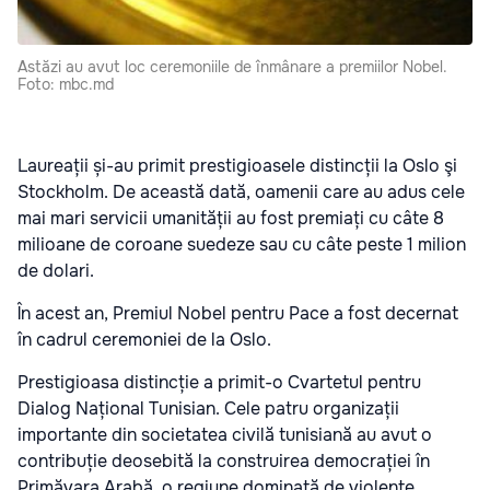
Astăzi au avut loc ceremoniile de înmânare a premiilor Nobel.
Foto: mbc.md
Laureații și-au primit prestigioasele distincții la Oslo şi
Stockholm. De această dată, oamenii care au adus cele
mai mari servicii umanității au fost premiați cu câte 8
milioane de coroane suedeze sau cu câte peste 1 milion
de dolari.
În acest an, Premiul Nobel pentru Pace a fost decernat
în cadrul ceremoniei de la Oslo.
Prestigioasa distincție a primit-o Cvartetul pentru
Dialog Național Tunisian. Cele patru organizații
importante din societatea civilă tunisiană au avut o
contribuție deosebită la construirea democrației în
Primăvara Arabă, o regiune dominată de violențe,