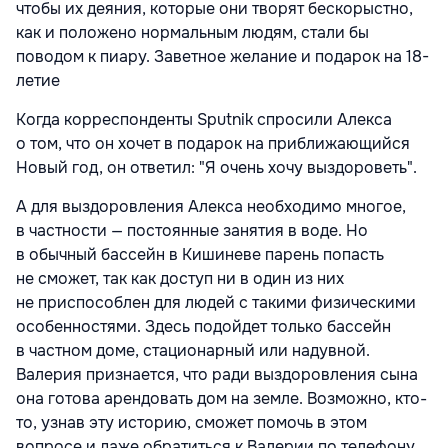
чтобы их деяния, которые они творят бескорыстно,
как и положено нормальным людям, стали бы
поводом к пиару. Заветное желание и подарок на 18-
летие
Когда корреспонденты Sputnik спросили Алекса
о том, что он хочет в подарок на приближающийся
Новый год, он ответил: "Я очень хочу выздороветь".
А для выздоровления Алекса необходимо многое,
в частности — постоянные занятия в воде. Но
в обычный бассейн в Кишиневе парень попасть
не сможет, так как доступ ни в один из них
не приспособлен для людей с такими физическими
особенностями. Здесь подойдет только бассейн
в частном доме, стационарный или надувной.
Валерия признается, что ради выздоровления сына
она готова арендовать дом на земле. Возможно, кто-
то, узнав эту историю, сможет помочь в этом
вопросе и даже обратиться к Валерии по телефону