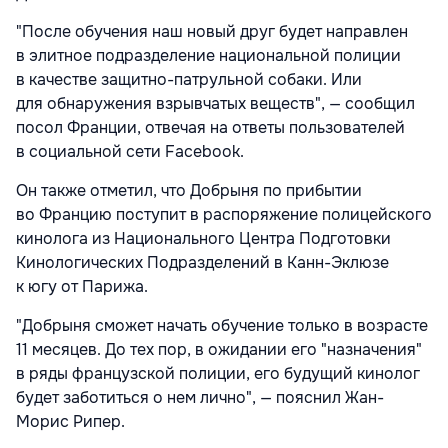
"После обучения наш новый друг будет направлен
в элитное подразделение национальной полиции
в качестве защитно-патрульной собаки. Или
для обнаружения взрывчатых веществ", — сообщил
посол Франции, отвечая на ответы пользователей
в социальной сети Facebook.
Он также отметил, что Добрыня по прибытии
во Францию поступит в распоряжение полицейского
кинолога из Национального Центра Подготовки
Кинологических Подразделений в Канн-Эклюзе
к югу от Парижа.
"Добрыня сможет начать обучение только в возрасте
11 месяцев. До тех пор, в ожидании его "назначения"
в ряды французской полиции, его будущий кинолог
будет заботиться о нем лично", — пояснил Жан-
Морис Рипер.