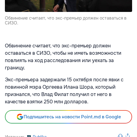
Обвинение считает, что экс-премьер должен оставаться в
СИЗО.
Обвинение считает, что экс-премьер должен
оставаться в СИЗО, чтобы не иметь возможности
повлиять на ход расследования или уехать за
границу.
Экс-премьера задержали 15 октября после явки с
повинной мэра Оргеева Илана Шора, который
признался, что Влад Филат получил от него в
качестве взятки 250 млн долларов.
Подпишитесь на новости Point.md в Google