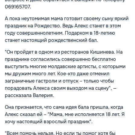
069165707.
А пока неутомимая мама готовит своему сыну яркий
праздник на Рождество. Ведь Алекс станет в этом
году совершеннолетним. Подарком в 18-летию
станет настоящий рождественский бал.
"Он пройдет в одном из ресторанов Кишинева. На
празднике согласились совершенно бесплатно
выступить многие молдавские артисты, с которыми
мы дружим много лет. Кое-кто даже отменил
заграничные гастроли и отпуск – только чтобы
порадовать Алекса своим выходом на сцену", —
рассказала Валерия.
Она признается, что сама идея бала пришла, когда
Алекс сказал ей – "Мама, мне исполняется 18 лет. Я
хочу настоящий взрослый праздник".
"Всем помочь нельзя. Но если ты помог хотя бы