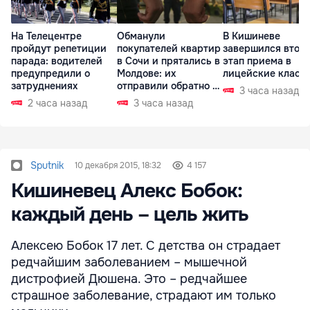
На Телецентре
Обманули
В Кишиневе
пройдут репетиции
покупателей квартир
завершился втор
парада: водителей
в Сочи и прятались в
этап приема в
предупредили о
Молдове: их
лицейские класс
затруднениях
отправили обратно в
3 часа назад
РФ
2 часа назад
3 часа назад
Sputnik
10 декабря 2015, 18:32
4 157
Кишиневец Алекс Бобок:
каждый день – цель жить
Алексею Бобок 17 лет. С детства он страдает
редчайшим заболеванием – мышечной
дистрофией Дюшена. Это – редчайшее
страшное заболевание, страдают им только