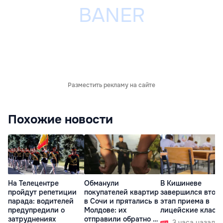
Разместить рекламу на сайте
Похожие новости
На Телецентре
Обманули
В Кишиневе
пройдут репетиции
покупателей квартир
завершился втор
парада: водителей
в Сочи и прятались в
этап приема в
предупредили о
Молдове: их
лицейские класс
затруднениях
отправили обратно в
3 часа назад