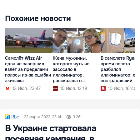
Похожие новости
Самолёт Wizz Air
Жена мужчины,
В самолете Ryanai
едва не завершил
которого чуть не
время полета
взлёт за пределами
засосало в
разбился
полосы из-за ошибки
иллюминатор,
иллюминатор: ес
экипажа
рассказала о
пострадавший
пережитом
13 Июл. 23:47
15 Июл. 12:19
10 Июл. 16:40
Rbc
22 марта 2022, 23:14
3 261
В Украине стартовала
посевная кампания, в