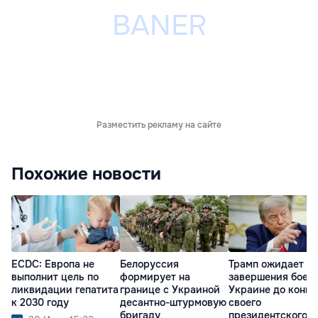
Разместить рекламу на сайте
Похожие новости
ECDC: Европа не
Белоруссия
Трамп ожидает
выполнит цель по
формирует на
завершения боев 
ликвидации гепатита
границе с Украиной
Украине до конца
к 2030 году
десантно-штурмовую
своего
бригаду
президентского