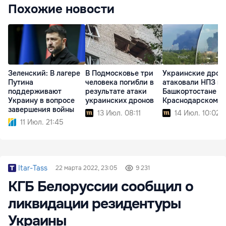
Похожие новости
Зеленский: В лагере
В Подмосковье три
Украинские дрон
Путина
человека погибли в
атаковали НПЗ в
поддерживают
результате атаки
Башкортостане и
Украину в вопросе
украинских дронов
Краснодарском к
завершения войны
13 Июл. 08:11
14 Июл. 10:02
11 Июл. 21:45
Itar-Tass
22 марта 2022, 23:05
9 231
КГБ Белоруссии сообщил о
ликвидации резидентуры
Украины