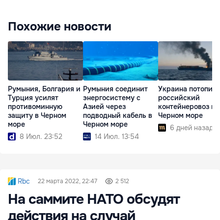
Похожие новости
Румыния, Болгария и
Румыния соединит
Украина потопил
Турция усилят
энергосистему с
российский
противоминную
Азией через
контейнеровоз в
защиту в Черном
подводный кабель в
Черном море
море
Черном море
6 дней назад
8 Июл. 23:52
14 Июл. 13:54
Rbc
22 марта 2022, 22:47
2 512
На саммите НАТО обсудят
действия на случай