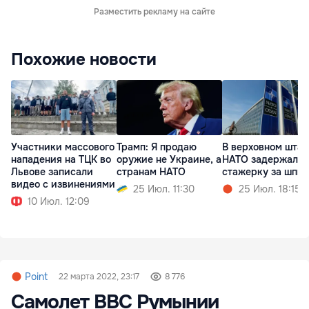
Разместить рекламу на сайте
Похожие новости
Участники массового
Трамп: Я продаю
В верховном штаб
нападения на ТЦК во
оружие не Украине, а
НАТО задержали
Львове записали
странам НАТО
стажерку за шпи
видео с извинениями
25 Июл. 11:30
25 Июл. 18:15
10 Июл. 12:09
Point
22 марта 2022, 23:17
8 776
Самолет ВВС Румынии