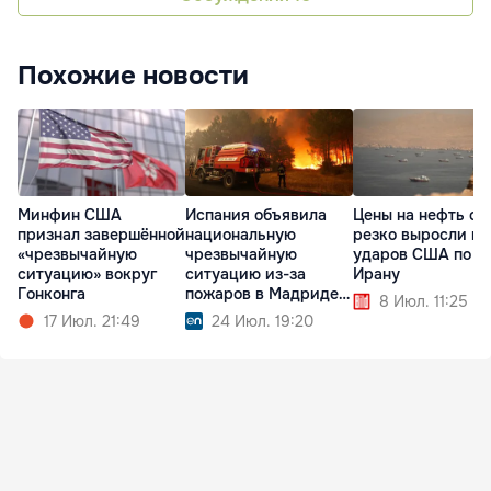
Похожие новости
Минфин США
Испания объявила
Цены на нефть сн
признал завершённой
национальную
резко выросли по
«чрезвычайную
чрезвычайную
ударов США по
ситуацию» вокруг
ситуацию из-за
Ирану
Гонконга
пожаров в Мадриде и
8 Июл. 11:25
Авиле
17 Июл. 21:49
24 Июл. 19:20