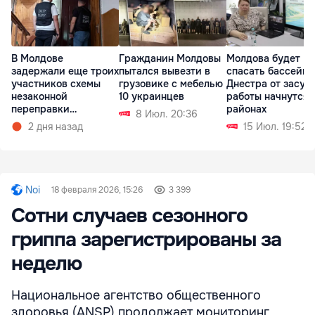
В Молдове
Гражданин Молдовы
Молдова будет
задержали еще троих
пытался вывезти в
спасать бассейн
участников схемы
грузовике с мебелью
Днестра от засухи
незаконной
10 украинцев
работы начнутся в
переправки
районах
8 Июл. 20:36
украинцев в ЕС
2 дня назад
15 Июл. 19:52
Noi
18 февраля 2026, 15:26
3 399
Сотни случаев сезонного
гриппа зарегистрированы за
неделю
Национальное агентство общественного
здоровья (ANSP) продолжает мониторинг