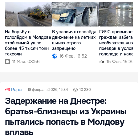
На борьбу с
В условиях гололёда
ГИЧС призывает
гололёдом в Молдове
движение на летних
граждан избегать
этой зимой ушло
шинах строго
необязательных
более 45 тысяч тонн
запрещено
поездок в услови
техсоли
гололеда и налед
16 Фев. 16:52
11 Мая. 08:56
15 Фев. 15:30
Rupor
18 февраля 2026, 15:34
10 230
Задержание на Днестре:
братья-близнецы из Украины
пытались попасть в Молдову
вплавь