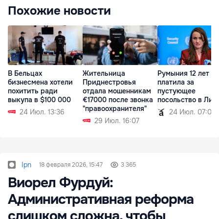
Похожие новости
В Бельцах
Жительница
Румыния 12 лет
бизнесмена хотели
Приднестровья
платила за
похитить ради
отдала мошенникам
пустующее
выкупа в $100 000
€17000 после звонка
посольство в Лив
"правоохранителя"
24 Июл. 13:36
24 Июл. 07:09
29 Июл. 16:07
Ipn
18 февраля 2026, 15:47
3 365
Виорел Фурдуй:
Административная реформа
слишком сложна, чтобы