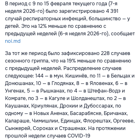
В период с 9 по 15 февраля текущего года (7-я
неделя 2026-го) было зарегистрировано 4 391
случай респираторных инфекций, большинство — у
детей. Это на 12% меньше по сравнению с
предыдущей неделей (6-я неделя 2026-го), сообщает
noi.md
За тот же период было зафиксировано 228 случаев
сезонного гриппа, что на 19% меньше по сравнению
с предыдущей неделей. Распределение случаев
следующее: 144 — в мун. Кишинёв, по 11 — в Бельцах и
Донюшанах, 10 — в Глодянах, 8 — в Яловенах, 6 — в
Унгенах, 5 — в Рышканах, по 4 — в Штефан-Водэ и
Комрате, по 3 — в Кагуле и Шолданештах, по 2 — в
Каушанах, Криулянах, Дрокии и Дубоссарах, по
одному — в Новых Аненах, Басарабяске, Бричанах,
Калараше, Чимишлии, Единцах, Флорештах, Оргееве,
Сынжерей, Сороках и Страшенах. На протяжении
прошлой недели случаев COVID-19