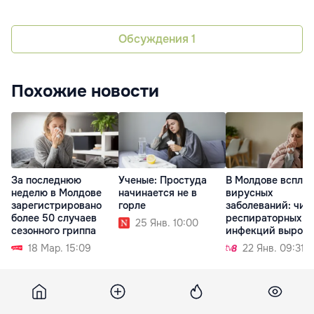
Обсуждения
1
Похожие новости
Ученые: Простуда
В Молдове вспле
За последнюю
начинается не в
вирусных
неделю в Молдове
горле
заболеваний: чис
зарегистрировано
респираторных
более 50 случаев
25 Янв. 10:00
инфекций выросл
сезонного гриппа
на 70%
22 Янв. 09:31
18 Мар. 15:09
Stiri
18 февраля 2026, 15:17
2 919