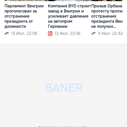
Парламент Венгрии
Компания BYD строит
Призыв Орбана к
проголосовал за
завод в Венгрии и
протесту против
отстранение
усиливает давление
отстранения
президента от
на автопром
президента Венг
должности
Германии
не получил
поддержки
13 Июл. 22:06
13 Июл. 23:36
9 Июл. 22:42