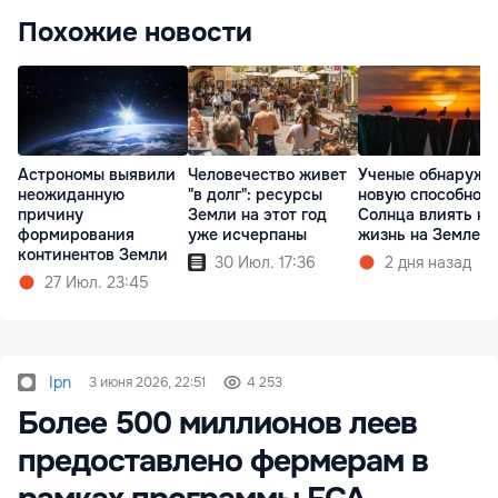
Похожие новости
Астрономы выявили
Человечество живет
Ученые обнаружи
неожиданную
"в долг": ресурсы
новую способнос
причину
Земли на этот год
Солнца влиять на
формирования
уже исчерпаны
жизнь на Земле
континентов Земли
30 Июл. 17:36
2 дня назад
27 Июл. 23:45
Ipn
3 июня 2026, 22:51
4 253
Более 500 миллионов леев
предоставлено фермерам в