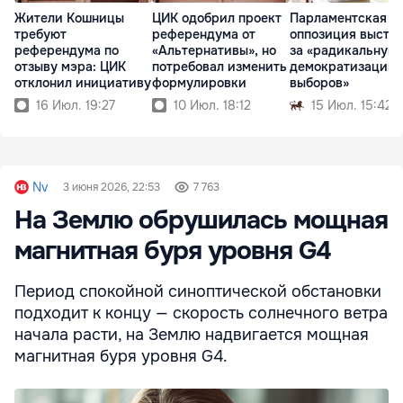
Жители Кошницы
ЦИК одобрил проект
Парламентская
требуют
референдума от
оппозиция высту
референдума по
«Альтернативы», но
за «радикальную
отзыву мэра: ЦИК
потребовал изменить
демократизацию
отклонил инициативу
формулировки
выборов»
16 Июл. 19:27
10 Июл. 18:12
15 Июл. 15:42
Nv
3 июня 2026, 22:53
7 763
На Землю обрушилась мощная
магнитная буря уровня G4
Период спокойной синоптической обстановки
подходит к концу — скорость солнечного ветра
начала расти, на Землю надвигается мощная
магнитная буря уровня G4.