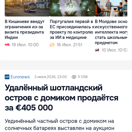
В Кишиневе введут
Португалия первой в
В Молдове основ
ограничения из-за
ЕС присоединилась к
искусственного
визита президента
проекту по контролю
интеллекта могут
Индии
за ИИ в медицине
стать школьным
предметом
19 Июл. 10:00
16 Июл. 21:51
10 Июл. 10:57
Euronews
3 июня 2026, 23:00
11 058
Удалённый шотландский
остров с домиком продаётся
за €405 000
Уединённый частный остров с домиком на
солнечных батареях выставлен на аукцион