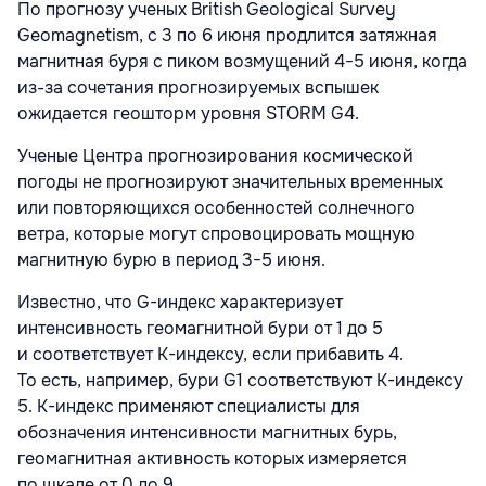
По прогнозу ученых British Geological Survey
Geomagnetism, с 3 по 6 июня продлится затяжная
магнитная буря с пиком возмущений 4−5 июня, когда
из-за сочетания прогнозируемых вспышек
ожидается геошторм уровня STORM G4.
Ученые Центра прогнозирования космической
погоды
не прогнозируют значительных временных
или повторяющихся особенностей солнечного
ветра, которые могут спровоцировать мощную
магнитную бурю в период 3−5 июня.
Известно, что G-индекс характеризует
интенсивность геомагнитной бури от 1 до 5
и соответствует К-индексу, если прибавить 4.
То есть, например, бури G1 соответствуют К-индексу
5. К-индекс применяют специалисты для
обозначения интенсивности магнитных бурь,
геомагнитная активность которых измеряется
по шкале от 0 до 9.