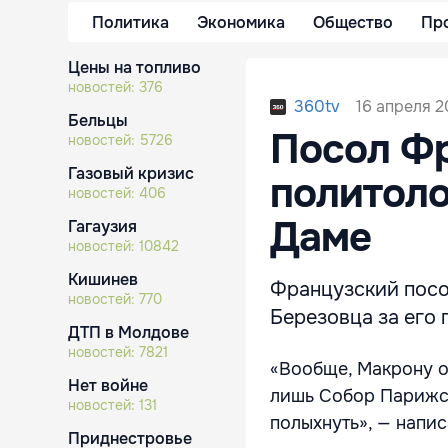
Политика
Экономика
Общество
Пр
Цены на топливо
новостей:
376
16 апреля 2
360tv
Бельцы
Посол Фр
новостей:
5726
Газовый кризис
политоло
новостей:
406
Даме
Гагаузия
новостей:
10842
Кишинев
Французский посо
новостей:
770
Березовца за его 
ДТП в Молдове
новостей:
7821
«Вообще, Макрону о
Нет войне
лишь Собор Парижск
новостей:
131
полыхнуть», — напи
Приднестровье