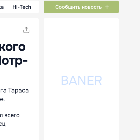
ка
Hi-Tech
Сообщить новость
кого
Нотр‐
га Тараса
е.
л всего
ец