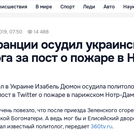
оисшествия
В мире
Спорт
Леди
Авто
Нау
019, 07:50
14 488
анции осудил украинс
га за пост о пожаре в 
л в Украине Изабель Дюмон осудила политоло
пост в Twitter о пожаре в парижском Нотр-Дам
чень повезло, что после приезда Зеленского сгоре
ой Богоматери. А ведь мог бы и Елисейский двор
сал известный политолог, передает
360tv.ru
.