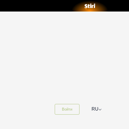
⌵
RU
Войти