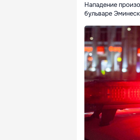
Нападение произош
бульваре Эминеску