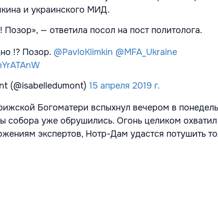
кина и украинского МИД.
! Позор», — ответила посол на пост политолога.
но !? Позор.
@PavloKlimkin
@MFA_Ukraine
6mYrATAnW
nt (@isabelledumont)
15 апреля 2019 г.
ижской Богоматери вспыхнул вечером в понедельн
сы собора уже обрушились. Огонь целиком охвати
ожениям экспертов, Нотр-Дам удастся потушить тол