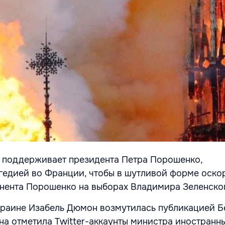
 поддерживает президента Петра Порошенко,
гедией во Франции, чтобы в шутливой форме оско
нента Порошенко на выборах Владимира Зеленско
раине Изабель Дюмон возмутилась публикацией Б
на отметила Twitter-аккаунты министра иностранн